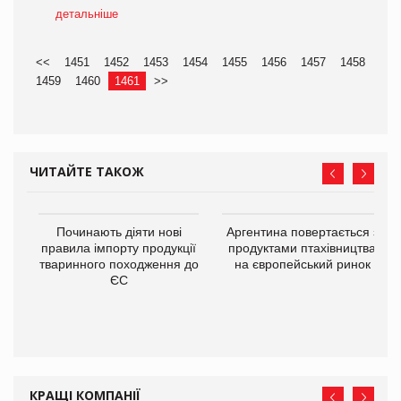
детальніше
<<
1451
1452
1453
1454
1455
1456
1457
1458
1459
1460
1461
>>
ЧИТАЙТЕ ТАКОЖ
Починають діяти нові
Аргентина повертається з
правила імпорту продукції
продуктами птахівництва
тваринного походження до
на європейський ринок
ЄС
в
О:
КРАЩІ КОМПАНІЇ