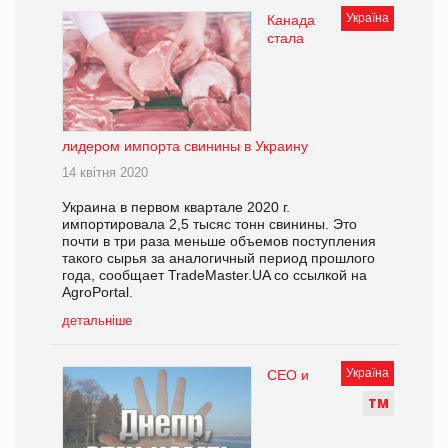
Україна
Канада
стала
лидером импорта свинины в Украину
14 квітня 2020
Украина в первом квартале 2020 г.
импортировала 2,5 тысяс тонн свинины. Это
почти в три раза меньше объемов поступления
такого сырья за аналогичный период прошлого
года, сообщает TradeMaster.UA со ссылкой на
AgroPortal.
детальніше
Україна
СEO и
Т
М