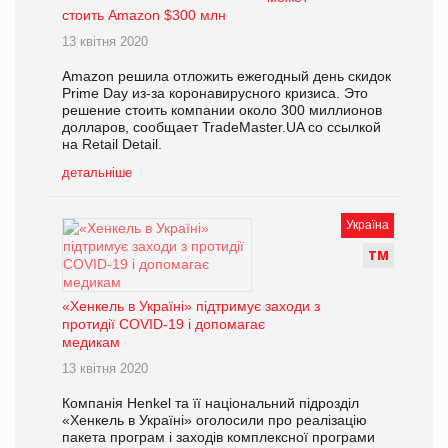
стоить Amazon $300 млн
13 квітня 2020
Amazon решила отложить ежегодный день скидок
Prime Day из-за коронавирусного кризиса. Это
решение стоить компании около 300 миллионов
долларов, сообщает TradeMaster.UA со ссылкой
на Retail Detail.
детальніше
Україна
Т
М
«Хенкель в Україні» підтримує заходи з
протидії COVID-19 і допомагає
медикам
13 квітня 2020
Компанія Henkel та її національний підрозділ
«Хенкель в Україні» оголосили про реалізацію
пакета програм і заходів комплексної програми