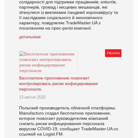
солідарності для підтримки працівників, клієнтів,
партнерів, громад і місцевих мешканців, які
зіткнулися із викликами пандемії коронавірусу та
її наслідками соціального й економічного
характеру, повідомляє TradeMaster.UA з
посиланням на прес-реліз компанії.
детальніше
Україна
Бесплатное приложение помогает
контролировать риски инфицирования
персонала
13 квітня 2020
Польский производитель облачной платформы
Manufacturo создал бесплатное приложение,
которое помогает руководителям компаний
снизить риски инфицирования персонала
вирусом COVID-19, сообщает TradeMaster.UA со
ссылкой на Logist.FM.