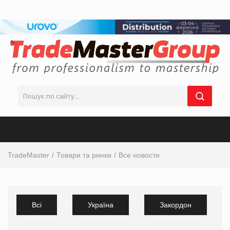
TradeMaster
Товари та ринки
Все новости
Всі
Україна
Закордон