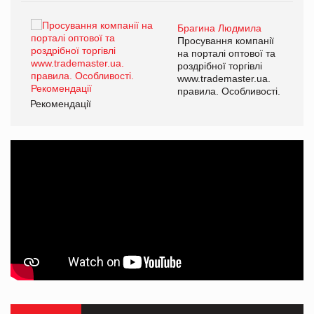
Брагина Людмила
ї
Просування компанії
а
на порталі оптової та
роздрібної торгівлі
www.trademaster.ua.
і.
правила. Особливості.
Рекомендації
Ре