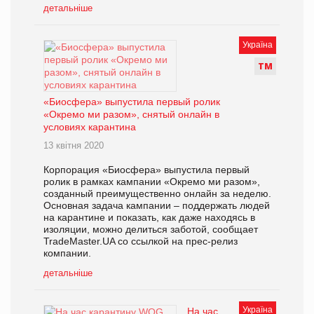
детальніше
Україна
Т
М
«Биосфера» выпустила первый ролик
«Окремо ми разом», снятый онлайн в
условиях карантина
13 квітня 2020
Корпорация «Биосфера» выпустила первый
ролик в рамках кампании «Окремо ми разом»,
созданный преимущественно онлайн за неделю.
Основная задача кампании – поддержать людей
на карантине и показать, как даже находясь в
изоляции, можно делиться заботой, сообщает
TradeMaster.UA со ссылкой на прес-релиз
компании.
детальніше
Україна
На час