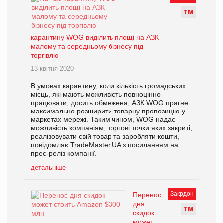
Т
М
карантину WOG виділить площі на АЗК
малому та середньому бізнесу під
торгівлю
13 квітня 2020
В умовах карантину, коли кількість громадських
місць, які мають можливість повноцінно
працювати, досить обмежена, АЗК WOG прагне
максимально розширити товарну пропозицію у
маркетах мережі. Таким чином, WOG надає
можливість компаніям, торгові точки яких закриті,
реалізовувати свій товар та заробляти кошти,
повідомляє TradeMaster.UA з посиланням на
прес-реліз компанії.
детальніше
Закрдон
Перенос
дня
Т
М
скидок
может