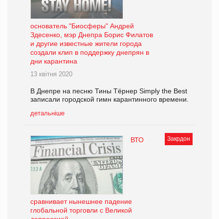
основатель "Биосферы" Андрей
Здесенко, мэр Днепра Борис Филатов
и другие известные жители города
создали клип в поддержку днепрян в
дни карантина
13 квітня 2020
В Днепре на песню Тины Тёрнер Simply the Best
записали городской гимн карантинного времени.
детальніше
Закрдон
ВТО
сравнивает нынешнее падение
глобальной торговли с Великой