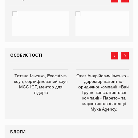
ОСОБИСТОСТІ
,
Тетяна Ільєнко, Executive-
Олег Андрійович Івченко —
ОВ
коуч, сертифікований коуч
директор патентно-
МСС ICF, ментор для
юридичної компанії «Вайз
лідерів
Груп», консалтингової
компанії «Парето» та
маркетингової агенції
Myka Agency.
БЛОГИ