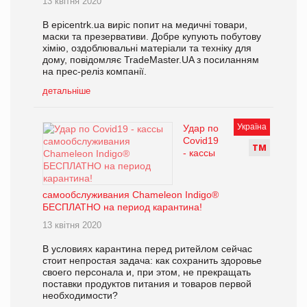
13 квітня 2020
В epicentrk.ua виріс попит на медичні товари,
маски та презервативи. Добре купують побутову
хімію, оздоблювальні матеріали та техніку для
дому, повідомляє TradeMaster.UA з посиланням
на прес-реліз компанії.
детальніше
Україна
Удар по
Covid19
Т
М
- кассы
самообслуживания Chameleon Indigo®
БЕСПЛАТНО на период карантина!
13 квітня 2020
В условиях карантина перед ритейлом сейчас
стоит непростая задача: как сохранить здоровье
своего персонала и, при этом, не прекращать
поставки продуктов питания и товаров первой
необходимости?