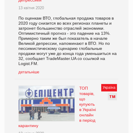
депрессией
13 квітня 2020
По оценкам ВТО, глобальная продажа товаров в
2020 году снизится во всех регионах планеты и
затронет большинство отраслей экономики.
Оптимистичный прогноз - это падение на 13%.
Примерно таким же был показатель в начале
Великой депрессии, напоминают в ВТО. Но по
пессимистическому сценарию глобальные
продажи могут уже до конца года уменьшиться на
32, сообщает TradeMaster.UA со ссылкой на
Logist.FM.
детальніше
Україна
ТОП
товарів,
Т
М
що
купують
в Україні
онлайн
в період
карантину