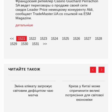
Французский ритейлер Casino Guichard Perrachon
SA ведет переговоры о продаже своей сети
скидок Leader Price немецкому конкуренту Aldi,
сообщает TradeMaster.UA со ссылкой на ESM
Magazine.
детальніше
<<
1521
1522
1523
1524
1525
1526
1527
1528
1529
1530
1531
>>
ЧИТАЙТЕ ТАКОЖ
Зміна клімату загрожує
Криза у Китаї може
ne
світовим дефіцитом чаю
спричинити великі
матча
потрясіння для світової
економіки