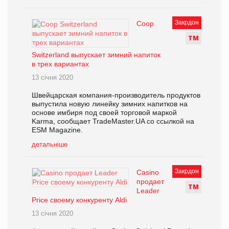
Закрдон
Coop
Т
М
Switzerland выпускает зимний напиток
в трех вариантах
13 січня 2020
Швейцарская компания-производитель продуктов
выпустила новую линейку зимних напитков на
основе имбиря под своей торговой маркой
Karma, сообщает TradeMaster.UA со ссылкой на
ESM Magazine.
детальніше
Закрдон
Casino
продает
Т
М
Leader
Price своему конкуренту Aldi
13 січня 2020