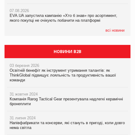
07.08.2026
Франція заборонила рекламні дзвінки без згоди клієнтів
07.08.2026
07.08.2026
EVA.UA запустила кампанію «Хто б знав» про асортимент,
EVA.UA запустила кампанію «Хто б знав» про асортимент,
якого покупці не очікують побачити на платформі
якого покупці не очікують побачити на платформі
всі новини
НОВИНИ B2B
03 березня 2026
Освітній бенефіт як інструмент утримання талантів: як
ThinkGlobal підвищує лояльність та продуктивність вашої
команди
31 жовтня 2024
Компанія Rarog Tactical Gear презентувала надлегкі керамічні
бронеплити
31 липня 2024
Напівфабрикати та консерви, які стануть в пригоді, коли довго
нема світла