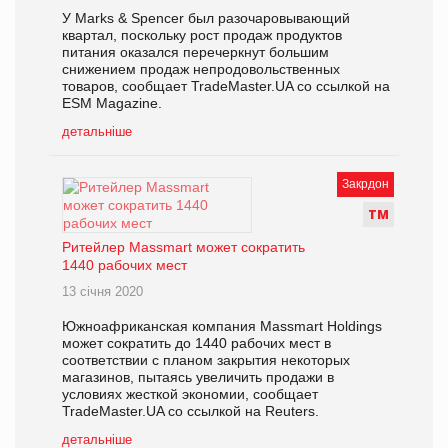
У Marks & Spencer был разочаровывающий
квартал, поскольку рост продаж продуктов
питания оказался перечеркнут большим
снижением продаж непродовольственных
товаров, сообщает TradeMaster.UA со ссылкой на
ESM Magazine.
детальніше
Закрдон
Т
М
Ритейлер Massmart может сократить
1440 рабочих мест
13 січня 2020
Южноафриканская компания Massmart Holdings
может сократить до 1440 рабочих мест в
соответствии с планом закрытия некоторых
магазинов, пытаясь увеличить продажи в
условиях жесткой экономии, сообщает
TradeMaster.UA со ссылкой на Reuters.
детальніше