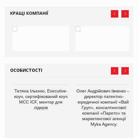
КРАЩІ КОМПАНІЇ
ОСОБИСТОСТІ
Тетяна Ільєнко, Executive-
Олег Андрійович Івченко —
коуч, сертифікований коуч
директор патентно-
МСС ICF, ментор для
юридичної компанії «Вайз
лідерів
Груп», консалтингової
компанії «Парето» та
маркетингової агенції
,
Myka Agency.
ОВ