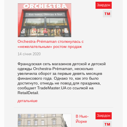
Закрдон
Т
М
Orchestra-Prémaman столкнулась с
«нежелательным» ростом продаж
14 січня 2020
Французская сеть магазинов детской и детской
одежды Orchestra-Prémaman, несколько
увеличила оборот за первые девять месяцев
финансового года. Однако то, как это было
достигнуто, отнюдь не повод для праздника,
сообщает TradeMaster.UA со ссылкой на
RetailDetail.
детальніше
Закрдон
В Нью-
Йорке
Т
М