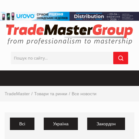
TradeMaster
Товари та ринки
Все новости
Всі
Україна
Закордон