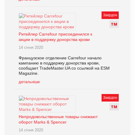
Закрдон
Т
М
Ритейлер Carrefour присоединился к
акции в поддержку донорства крови
14 січня 2020
Французское отделение Carrefour начало
кампанию в поддержку донорства крови,
сообщает TradeMaster.UA со ссылкой на ESM
Magazine.
детальніше
Закрдон
Т
М
Непродовольственные товары снижают
оборот Marks & Spencer
14 січня 2020