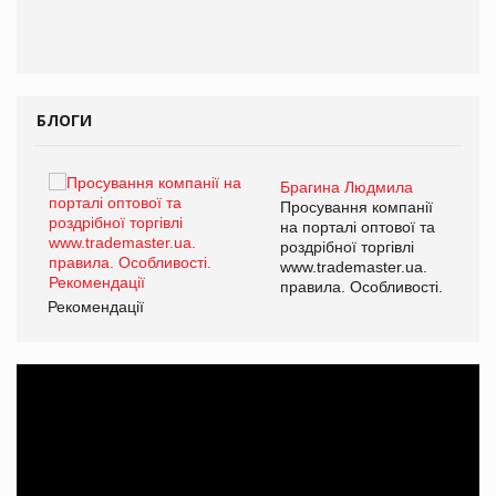
БЛОГИ
Брагина Людмила
ї
Просування компанії
а
на порталі оптової та
роздрібної торгівлі
www.trademaster.ua.
і.
правила. Особливості.
Рекомендації
Ре