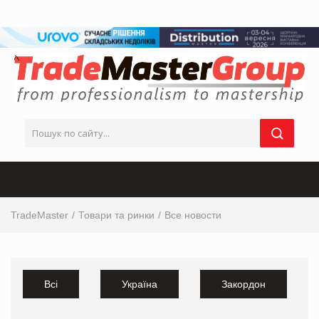
TradeMaster
Товари та ринки
Все новости
Всі
Україна
Закордон