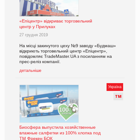
«Епіцентр» відкриває торговельний
центр у Прилуках
27 грудня 2019
На місці закинутого цеху №9 заводу «Будмаш»
відкриють торговельний центр «Епіцентр»,
повідомляє TradeMaster.UA з посиланням на
прес-реліз компанії.
детальніше
Україна
Т
М
Биосфера выпустила хозяйственные
влажные салфетки из 100% хлопка под
ТМ Фрекен БОК