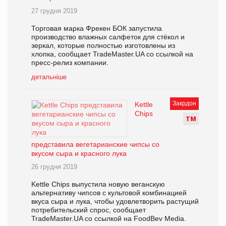
27 грудня 2019
Торговая марка Фрекен БОК запустила
производство влажных салфеток для стёкол и
зеркал, которые полностью изготовлены из
хлопка, сообщает TradeMaster.UA со ссылкой на
пресс-релиз компании.
детальніше
Закрдон
Kettle
Chips
Т
М
представила вегетарианские чипсы со
вкусом сыра и красного лука
26 грудня 2019
Kettle Chips выпустила новую веганскую
альтернативу чипсов с культовой комбинацией
вкуса сыра и лука, чтобы удовлетворить растущий
потребительский спрос, сообщает
TradeMaster.UA со ссылкой на FoodBev Media.