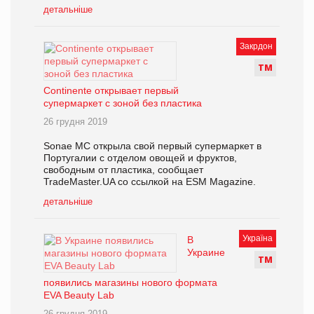
детальніше
Закрдон
Т
М
Continente открывает первый
супермаркет с зоной без пластика
26 грудня 2019
Sonae MC открыла свой первый супермаркет в
Португалии с отделом овощей и фруктов,
свободным от пластика, сообщает
TradeMaster.UA со ссылкой на ESM Magazine.
детальніше
Україна
В
Украине
Т
М
появились магазины нового формата
EVA Beauty Lab
26 грудня 2019