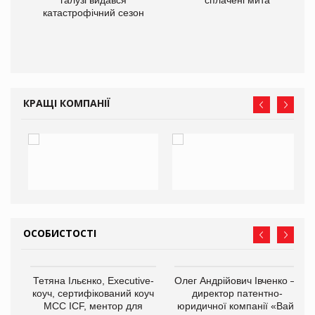
галузі видався
сплачені мита
катастрофічний сезон
КРАЩІ КОМПАНІЇ
ОСОБИСТОСТІ
Тетяна Ільєнко, Executive-
Олег Андрійович Івченко —
коуч, сертифікований коуч
директор патентно-
МСС ICF, ментор для
юридичної компанії «Вайз