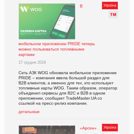
Україна
В
Т
М
мобильном приложении PRIDE теперь
можно пользоваться топливными
картами
27 грудня 2019
Сеть АЗК WOG обновила мобильное приложение
PRIDE – компания ввела большой раздел для
B2B клиентов, а именно для тех, кто использует
топливные карты WOG. Таким образом, оператор
объединил сервисы для B2C и B2B в одном
приложении, сообщает TradeMaster.UA со
ссылкой на пресс-релиз компании.
детальніше
Україна
«Арсен»