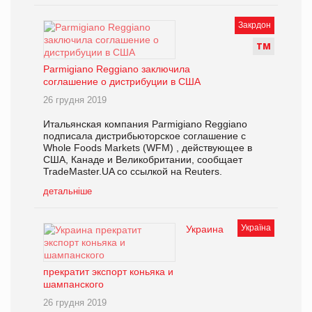
Закрдон
Т
М
Parmigiano Reggiano заключила
соглашение о дистрибуции в США
26 грудня 2019
Итальянская компания Parmigiano Reggiano
подписала дистрибьюторское соглашение с
Whole Foods Markets (WFM) , действующее в
США, Канаде и Великобритании, сообщает
TradeMaster.UA со ссылкой на Reuters.
детальніше
Україна
Украина
прекратит экспорт коньяка и
шампанского
26 грудня 2019