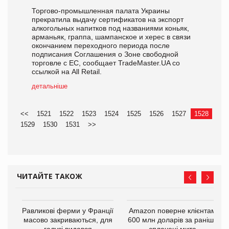
Торгово-промышленная палата Украины
прекратила выдачу сертификатов на экспорт
алкогольных напитков под названиями коньяк,
арманьяк, граппа, шампанское и херес в связи
окончанием переходного периода после
подписания Соглашения о Зоне свободной
торговле с ЕС, сообщает TradeMaster.UA со
ссылкой на All Retail.
детальніше
<<
1521
1522
1523
1524
1525
1526
1527
1528
1529
1530
1531
>>
ЧИТАЙТЕ ТАКОЖ
і
Равликові ферми у Франції
Amazon поверне клієнтам
масово закриваються, для
600 млн доларів за раніше