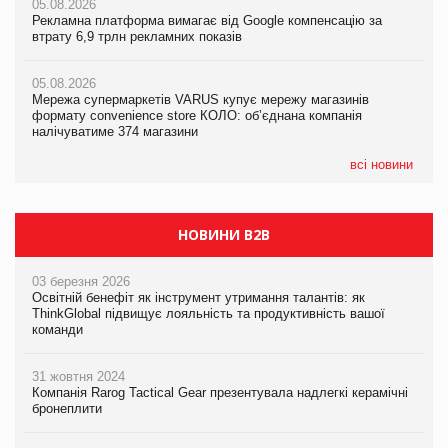
05.08.2026
05.08.2026
05.08.2026
Рекламна платформа вимагає від Google компенсацію за
Рекламна платформа вимагає від Google компенсацію за
Рекламна платформа вимагає від Google компенсацію за
втрату 6,9 трлн рекламних показів
втрату 6,9 трлн рекламних показів
втрату 6,9 трлн рекламних показів
05.08.2026
05.08.2026
05.08.2026
Мережа супермаркетів VARUS купує мережу магазинів
Мережа супермаркетів VARUS купує мережу магазинів
Adidas витратила понад $1 млрд на маркетинг за квартал
формату convenience store КОЛО: об’єднана компанія
формату convenience store КОЛО: об’єднана компанія
налічуватиме 374 магазини
налічуватиме 374 магазини
всі новини
НОВИНИ B2B
03 березня 2026
Освітній бенефіт як інструмент утримання талантів: як
ThinkGlobal підвищує лояльність та продуктивність вашої
команди
31 жовтня 2024
Компанія Rarog Tactical Gear презентувала надлегкі керамічні
бронеплити