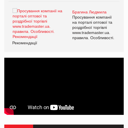
Брагина Людмила
ї
Просування компанії
а
на порталі оптової та
роздрібної торгівлі
www.trademaster.ua.
і.
правила. Особливості.
Рекомендації
Ре