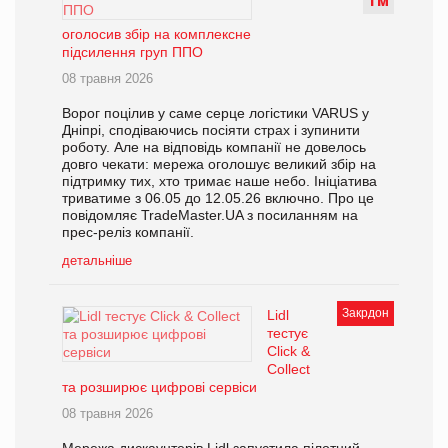
Т
М
оголосив збір на комплексне
підсилення груп ППО
08 травня 2026
Ворог поцілив у саме серце логістики VARUS у
Дніпрі, сподіваючись посіяти страх і зупинити
роботу. Але на відповідь компанії не довелось
довго чекати: мережа оголошує великий збір на
підтримку тих, хто тримає наше небо. Ініціатива
триватиме з 06.05 до 12.05.26 включно. Про це
повідомляє TradeMaster.UA з посиланням на
прес-реліз компанії.
детальніше
Закрдон
Lidl
тестує
Click &
Collect
та розширює цифрові сервіси
08 травня 2026