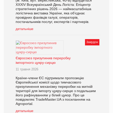
(м. Київ, вул. Берестейська, 40-Б) відбудеться
XXXІV Всеукраїнський День Логіста: Епіцентр
стратегічних рішень 2026 — наймасштабніша
логістична виставка України, яка об’єднає
провідних фахівців галузі, операторів,
постачальників послуг, експертів і партнерів.
детальніше
Закрдон
Євросоюз призупинив переробку
імпортного цукру-сирцю
11 травня 2026
Країни-члени ЄС підтримали пропозицію
Європейської комісії щодо тимчасового
призупинення механізму переробки на митній
території для імпорту цукру-сирцю з подальшим
його рафінуванням у білий цукор. Про це
повідомляє TradeMaster.UA з посиланням на
Agroportal.
детальніше