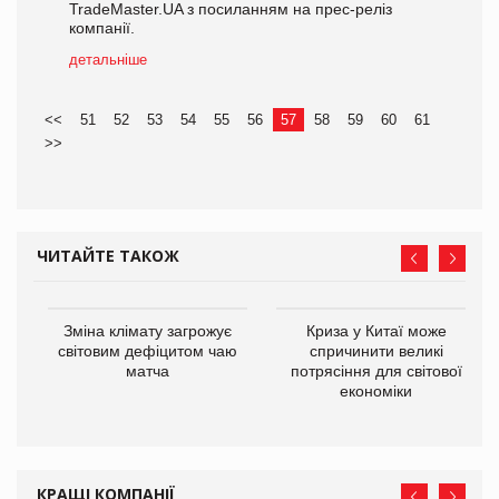
TradeMaster.UA з посиланням на прес-реліз
компанії.
детальніше
<<
51
52
53
54
55
56
57
58
59
60
61
>>
ЧИТАЙТЕ ТАКОЖ
Зміна клімату загрожує
Криза у Китаї може
ne
світовим дефіцитом чаю
спричинити великі
матча
потрясіння для світової
економіки
КРАЩІ КОМПАНІЇ