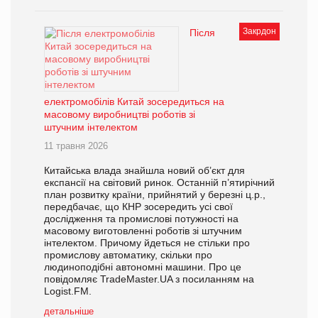
Закрдон
Після
електромобілів Китай зосередиться на
масовому виробництві роботів зі
штучним інтелектом
11 травня 2026
Китайська влада знайшла новий об’єкт для
експансії на світовий ринок. Останній п’ятирічний
план розвитку країни, прийнятий у березні ц.р.,
передбачає, що КНР зосередить усі свої
дослідження та промислові потужності на
масовому виготовленні роботів зі штучним
інтелектом. Причому йдеться не стільки про
промислову автоматику, скільки про
людиноподібні автономні машини. Про це
повідомляє TradeMaster.UA з посиланням на
Logist.FM.
детальніше