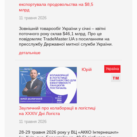
експортувала продовольства на $8,5
млрд
11 травня 2026
Зовнішній товарообіг України у січні – квітні
поточного року склав $46,1 млрд. Про це
повідомляє TradeMaster.UA з посиланням на
пресслужбу Державної митної служби України.
детальніше
Україна
Юрій
Т
М
Зауличний про колаборації в логістиці
на XXXІV Дні Логіста
11 травня 2026
28-29 травня 2026 року у ВЦ «АККО Інтернешнл»