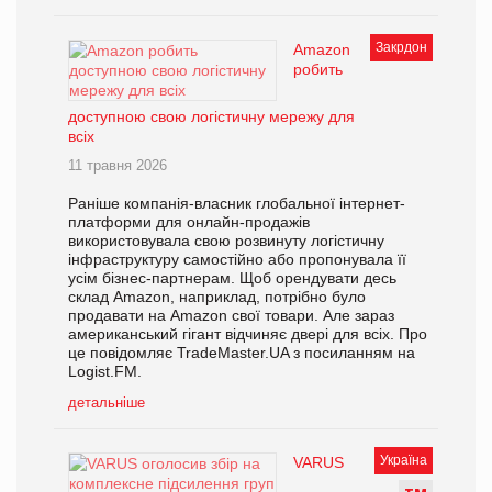
Закрдон
Amazon
робить
доступною свою логістичну мережу для
всіх
11 травня 2026
Раніше компанія-власник глобальної інтернет-
платформи для онлайн-продажів
використовувала свою розвинуту логістичну
інфраструктуру самостійно або пропонувала її
усім бізнес-партнерам. Щоб орендувати десь
склад Amazon, наприклад, потрібно було
продавати на Amazon свої товари. Але зараз
американський гігант відчиняє двері для всіх. Про
це повідомляє TradeMaster.UA з посиланням на
Logist.FM.
детальніше
Україна
VARUS