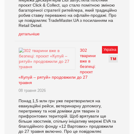
Мережа дискаунтерів Lidl запустила пілотний
проєкт Click & Collect, що стало помітною зміною
багаторічної стратегії ритейлера, який традиційно
робив ставку переважно на офлайн-продажі. Про
це повідомляє TradeMaster.UA з посиланням на
Retail Detail.
детальніше
Україна
302
тварини
Т
М
вже в
безпеці:
проєкт
«Купуй – рятуй» продовжили до 27
травня
08 травня 2026
Понад 1,5 млн грн уже перетворилися на
евакуаційні рейси, ветеринарну допомогу,
перетримку та нові домівки для тварин із
прифронтових територій. Щоб врятувати ще
більше хвостиків, спільну ініціативу мережі EVA та
благодійного фонду «12 Вартових» продовжили
до 27 травня включно. Про це повідомляє