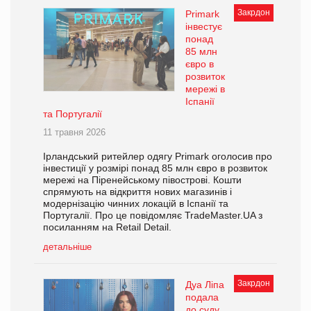
Закрдон
Primark
інвестує
понад
85 млн
євро в
розвиток
мережі в
Іспанії
та Португалії
11 травня 2026
Ірландський ритейлер одягу Primark оголосив про
інвестиції у розмірі понад 85 млн євро в розвиток
мережі на Піренейському півострові. Кошти
спрямують на відкриття нових магазинів і
модернізацію чинних локацій в Іспанії та
Португалії. Про це повідомляє TradeMaster.UA з
посиланням на Retail Detail.
детальніше
Закрдон
Дуа Ліпа
подала
до суду