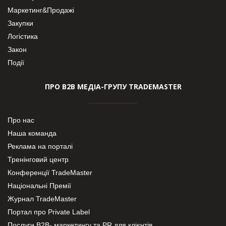
Маркетинг&Продажі
Закупки
Логістика
Закон
Події
ПРО В2В МЕДІА-ГРУПУ TRADEMASTER
Про нас
Наша команда
Реклама на порталі
Тренінговий центр
Конференції TradeMaster
Національні Премії
Журнал TradeMaster
Портал про Private Label
Послуги В2В- маркетингу та PR для клієнтів