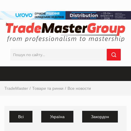
TradeMaster
Товари та ринки
Все новости
Всі
Україна
Закордон