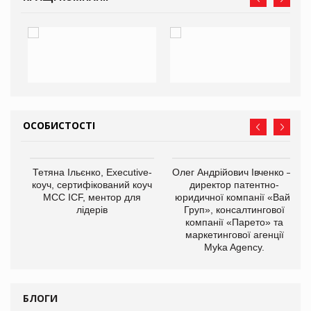
ОСОБИСТОСТІ
,
Тетяна Ільєнко, Executive-
Олег Андрійович Івченко —
ОВ
коуч, сертифікований коуч
директор патентно-
МСС ICF, ментор для
юридичної компанії «Вайз
лідерів
Груп», консалтингової
компанії «Парето» та
маркетингової агенції
Myka Agency.
БЛОГИ