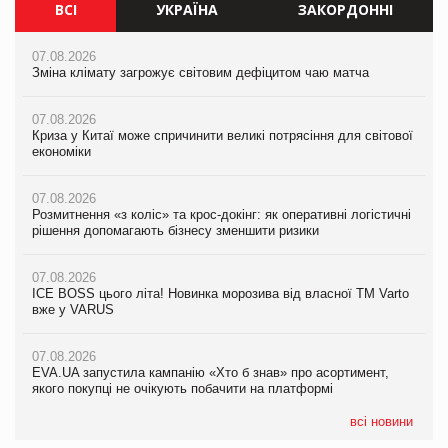
ВСІ
УКРАЇНА
ЗАКОРДОННІ
07.08.2026
07.08.2026
07.08.2026
Зміна клімату загрожує світовим дефіцитом чаю матча
Зміна клімату загрожує світовим дефіцитом чаю матча
Зміна клімату загрожує світовим дефіцитом чаю матча
07.08.2026
07.08.2026
07.08.2026
Криза у Китаї може спричинити великі потрясіння для світової
Криза у Китаї може спричинити великі потрясіння для світової
Криза у Китаї може спричинити великі потрясіння для світової
економіки
економіки
економіки
07.08.2026
07.08.2026
07.08.2026
Розмитнення «з коліс» та крос-докінг: як оперативні логістичні
Розмитнення «з коліс» та крос-докінг: як оперативні логістичні
Kraft Heinz скоротила збиток у першому півріччі
рішення допомагають бізнесу зменшити ризики
рішення допомагають бізнесу зменшити ризики
07.08.2026
07.08.2026
07.08.2026
Продажі Hugo Boss впали на 9%
ICE BOSS цього літа! Новинка морозива від власної ТМ Varto
ICE BOSS цього літа! Новинка морозива від власної ТМ Varto
вже у VARUS
вже у VARUS
07.08.2026
Франція заборонила рекламні дзвінки без згоди клієнтів
07.08.2026
07.08.2026
EVA.UA запустила кампанію «Хто б знав» про асортимент,
EVA.UA запустила кампанію «Хто б знав» про асортимент,
якого покупці не очікують побачити на платформі
якого покупці не очікують побачити на платформі
всі новини