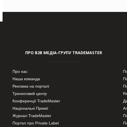
ПРО В2В МЕДІА-ГРУПУ TRADEMASTER
Про нас
П
Наша команда
П
Реклама на порталі
По
Тренінговий центр
Re
Конференції TradeMaster
Д
Національні Премії
А
Журнал TradeMaster
П
Портал про Private Label
П