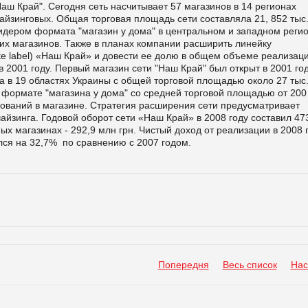
Наш Край". Сегодня сеть насчитывает 57 магазинов в 14 регионах
айзинговых. Общая торговая площадь сети составляла 21, 852 тыс.
лидером формата "магазин у дома" в центральном и западном реги
их магазинов. Также в планах компании расширить линейку
te label) «Наш Край» и довести ее долю в общем объеме реализац
2001 году. Первый магазин сети "Наш Край" был открыт в 2001 год
а в 19 областях Украины с общей торговой площадью около 27 тыс.
 формате "магазина у дома" со средней торговой площадью от 200
нований в магазине. Стратегия расширения сети предусматривает
йзинга. Годовой оборот сети «Наш Край» в 2008 году составил 47
ых магазинах - 292,9 млн грн. Чистый доход от реализации в 2008 
лся на 32,7% по сравнению с 2007 годом.
Попередня
Весь список
Нас