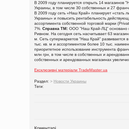
В 2009 году планируется открыть 14 магазинов "
Украины, в том числе 30 собственных и 27 франч
В 2009 году сеть «Наш Край» планирует «стать 
Украины» и повысить рентабельность действующ
ассортимента собственной торговой марки (Priva
7%.
Справка ТМ:
ООО "Наш Край-ЛЦ" основано в 
Ривном. На сегодня сеть насчитывает 63 магазин
м. Сеть супермаркетов "Наш Край" развивается в
тыс. кв. м и ассортиментом более 10 тыс. наиме
приоритетное использование инструмента франча
млн грн, в том числе в собственных и арендованн
собственных и арендованных магазинах увеличи
Ексклюзивні матеріали TradeMaster.ua
Раздел:
>
Новости Украины
Теги:
Коментарі