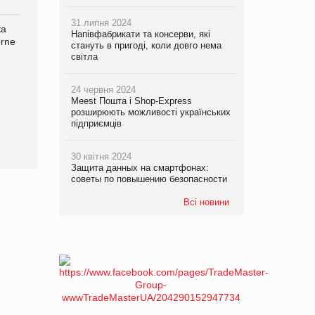
31 липня 2024
ка
Bosch заявила про повне
Смачна новинка для
Напівфабрикати та консерви, які
orne
знищення своєї продукції
хвостатих: у VARUS
стануть в пригоді, коли довго нема
на складі після російської
з’явилися паучі Varto Paw
світла
атаки
expert від власної ТМ
Varto!
24 червня 2024
Meest Пошта і Shop-Express
розширюють можливості українських
підприємців
30 квітня 2024
Защита данных на смартфонах:
советы по повышению безопасности
Всі новини