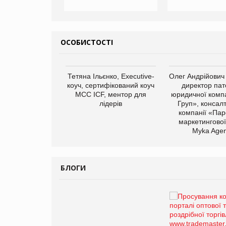
ОСОБИСТОСТІ
арас Ігорович,
Тетяна Ільєнко, Executive-
Олег Андрійович
иробництва ТОВ
коуч, сертифікований коуч
директор пат
Герчак"
МСС ICF, ментор для
юридичної компа
лідерів
Груп», консал
компанії «Пар
маркетингової
Myka Agen
БЛОГИ
Брагина Людмила
Просування компанії на
порталі оптової та
роздрібної торгівлі