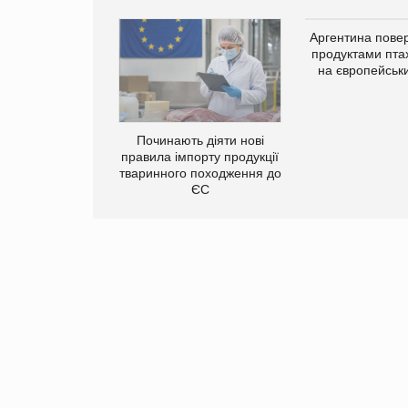
упермаркетів
Аргентина повер
упує мережу
продуктами пта
нів формату
на європейськ
ce store КОЛО:
ана компанія
ватиме 374
газини
Починають діяти нові
правила імпорту продукції
тваринного походження до
ЄС