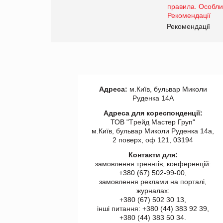
www.trademaster.ua.
правила. Особливості.
ії
Рекомендації
Адреса:
м.Київ, бульвар Миколи
Руденка 14А
Адреса для кореспонденції:
ТОВ "Tрейд Мастер Груп"
м.Київ, бульвар Миколи Руденка 14а,
2 поверх, оф 121, 03194
Контакти для:
замовлення треннгів, конференцій:
+380 (67) 502-99-00,
замовлення реклами на порталі,
журналах:
+380 (67) 502 30 13,
інші питання: +380 (44) 383 92 39,
+380 (44) 383 50 34.