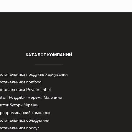
КАТАЛОГ КОМПАНИЙ
остачальники продуктів харчування
остачальники nonfood
стачальники Private Label
tail. Роздрібні мережі, Магазини
истрибутори України
гропромисловий комплекс
остачальники обладнання
остачальники послуг