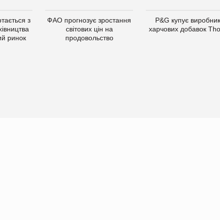
тається з
ФАО прогнозує зростання
P&G купує виробни
хівництва
світових цін на
харчових добавок Th
ий ринок
продовольство