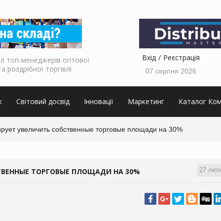
Вхід
Реєстрація
л топ-менеджерів оптової
та роздрібної торгівлі
07 серпня 2026
к
Світовий досвід
Інновації
Маркетинг
Каталог Ком
рует увеличить собственные торговые площади на 30%
27 лют
ТВЕННЫЕ ТОРГОВЫЕ ПЛОЩАДИ НА 30%