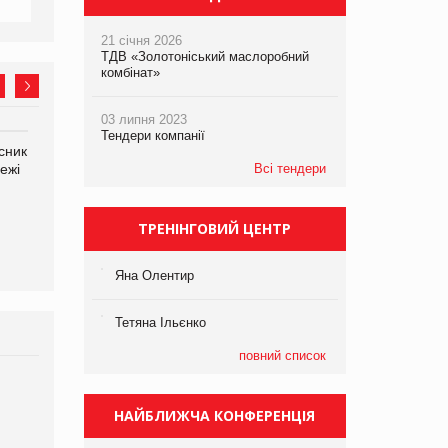
21 січня 2026
ТДВ «Золотоніський маслоробний
комбінат»
03 липня 2023
Тендери компанії
сник
Олексій Логачов-Михайлов
Яна Сараніна, директор
ежі
Файно маркет Директор
Всі тендери
компанії «УкраМарин»
департаменту з
виробництва
ТРЕНІНГОВИЙ ЦЕНТР
Яна Олентир
Тетяна Ільєнко
повний список
Брагина Людмила
Просування компанії на
НАЙБЛИЖЧА КОНФЕРЕНЦІЯ
порталі оптової та
роздрібної торгівлі