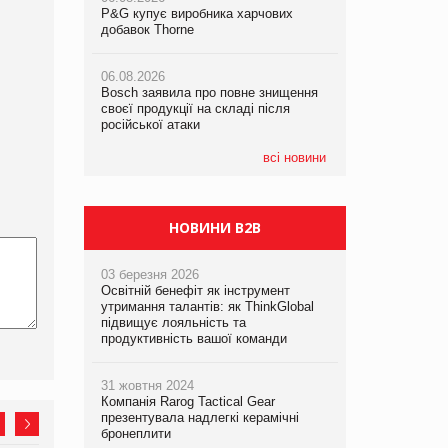
P&G купує виробника харчових
P&G купує виробника харчових
добавок Thorne
добавок Thorne
05.08.2026
Смачне поповнення дитячого меню:
06.08.2026
06.08.2026
у VARUS з’явилися новинки від ТМ
Bosch заявила про повне знищення
Bosch заявила про повне знищення
ТОКЕРИ
своєї продукції на складі після
своєї продукції на складі після
російської атаки
російської атаки
05.08.2026
Сергій Лісунов про заморожені
всі новини
хлібобулочні вироби на
PrivateLabel&FMCG Master 2026
НОВИНИ B2B
03 березня 2026
Освітній бенефіт як інструмент
утримання талантів: як ThinkGlobal
підвищує лояльність та
продуктивність вашої команди
31 жовтня 2024
Компанія Rarog Tactical Gear
презентувала надлегкі керамічні
бронеплити