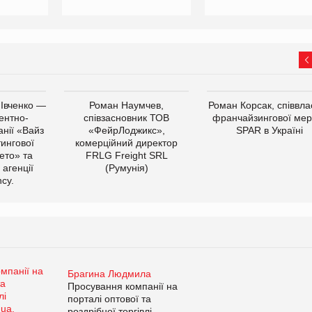
 Івченко —
Роман Наумчев,
Роман Корсак, співвла
ентно-
співзасновник ТОВ
франчайзингової мер
нії «Вайз
«ФейрЛоджикс»,
SPAR в Україні
тингової
комерційний директор
ето» та
FRLG Freight SRL
 агенції
(Румунія)
cy.
Брагина Людмила
Просування компанії на
порталі оптової та
роздрібної торгівлі