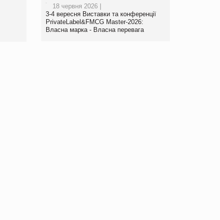
18 червня 2026 |
www.trademaster.ua.
3-4 вересня Виставки та конференції
правила. Особливості.
PrivateLabel&FMCG Master-2026:
Власна марка - Власна перевага