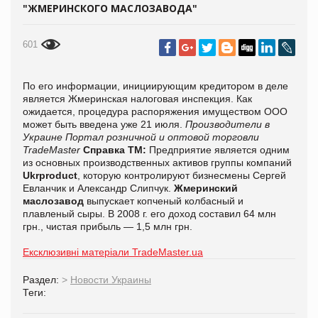
"ЖМЕРИНСКОГО МАСЛОЗАВОДА"
601
По его информации, инициирующим кредитором в деле
является Жмеринская налоговая инспекция. Как
ожидается, процедура распоряжения имуществом ООО
может быть введена уже 21 июля.
Производители в
Украине
Портал розничной и оптовой торговли
TradeMaster
Справка ТМ:
Предприятие является одним
из основных производственных активов группы компаний
Ukrproduct
, которую контролируют бизнесмены Сергей
Евланчик и Александр Слипчук.
Жмеринский
маслозавод
выпускает копченый колбасный и
плавленый сыры. В 2008 г. его доход составил 64 млн
грн., чистая прибыль — 1,5 млн грн.
Ексклюзивні матеріали TradeMaster.ua
Раздел:
>
Новости Украины
Теги: