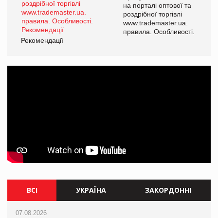
а
на порталі оптової та
роздрібної торгівлі
www.trademaster.ua.
і.
правила. Особливості.
Рекомендації
Ре
ВСІ
УКРАЇНА
ЗАКОРДОННІ
07.08.2026
07.08.2026
07.08.2026