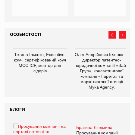
ОСОБИСТОСТІ
,
Тетяна Ільєнко, Executive-
Олег Андрійович Івченко —
ОВ
коуч, сертифікований коуч
директор патентно-
МСС ICF, ментор для
юридичної компанії «Вайз
лідерів
Груп», консалтингової
компанії «Парето» та
маркетингової агенції
Myka Agency.
БЛОГИ
Брагина Людмила
ї
Просування компанії