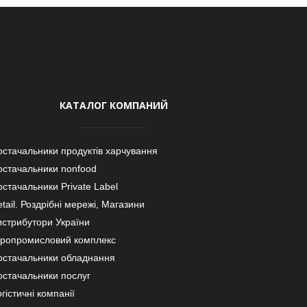
КАТАЛОГ КОМПАНИЙ
остачальники продуктів харчування
остачальники nonfood
стачальники Private Label
tail. Роздрібні мережі, Магазини
истрибутори України
гропромисловий комплекс
остачальники обладнання
остачальники послуг
гістичні компанії