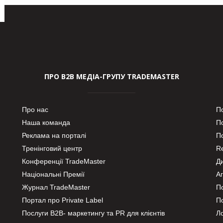
ПРО В2В МЕДІА-ГРУПУ TRADEMASTER
Про нас
П
Наша команда
П
Реклама на порталі
По
Тренінговий центр
Re
Конференції TradeMaster
Д
Національні Премії
А
Журнал TradeMaster
П
Портал про Private Label
П
Послуги В2В- маркетингу та PR для клієнтів
Ло