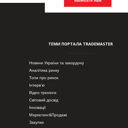
написати нам
ТЕМИ ПОРТАЛА TRADEMASTER
Новини України та закордону
Аналітика ринку
Топи про ринок
Інтерв’ю
Відео-тренінги
Світовий досвід
Інновації
Маркетинг&Продажі
Закупки