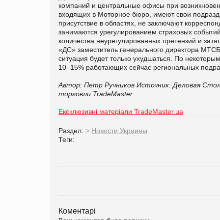
компаний и центральные офисы при возникновен
входящих в Моторное бюро, имеют свои подразде
присутствие в областях, не заключают корреспон
занимаются урегулированием страховых событий
количества неурегулированных претензий и затяг
«ДС» заместитель генерального директора МТСБ
ситуация будет только ухудшаться. По некоторы
10–15% работающих сейчас региональных подра
Автор: Петр Ручников
Источник: Деловая Сто
торговли TradeMaster
Ексклюзивні матеріали TradeMaster.ua
Раздел:
>
Новости Украины
Теги:
Коментарі