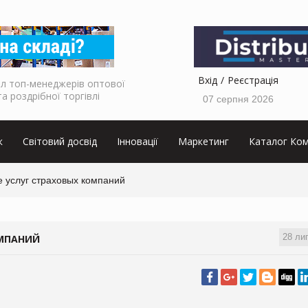
Вхід
Реєстрація
л топ-менеджерів оптової
та роздрібної торгівлі
07 серпня 2026
к
Світовий досвід
Інновації
Маркетинг
Каталог Ком
е услуг страховых компаний
28 ли
ОМПАНИЙ