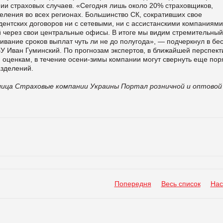
ии страховых случаев. «Сегодня лишь около 20% страховщиков,
ления во всех регионах. Большинство СК, сокративших свое
дентских договоров ни с сетевыми, ни с ассистанскими компаниями
 через свои центральные офисы. В итоге мы видим стремительный
ивание сроков выплат чуть ли не до полугода», — подчеркнул в бе
У Иван Гуминский. По прогнозам экспертов, в ближайшей перспект
м оценкам, в течение осени-зимы компании могут свернуть еще пор
зделений.
лица
Страховые компании Украины
Портал розничной и оптовой
Попередня
Весь список
Нас