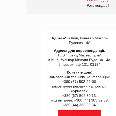
правила. Особливості.
ії
Рекомендації
Адреса:
м.Київ, бульвар Миколи
Руденка 14А
Адреса для кореспонденції:
ТОВ "Tрейд Мастер Груп"
м.Київ, бульвар Миколи Руденка 14а,
2 поверх, оф 121, 03194
Контакти для:
замовлення треннгів, конференцій:
+380 (67) 502-99-00,
замовлення реклами на порталі,
журналах:
+380 (67) 502 30 13,
інші питання: +380 (44) 383 92 39,
+380 (44) 383 50 34.