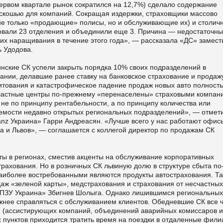
первом квартале рынок сократился на 12,7%) сделало содержание
скошью для компаний. Сокращая издержки, страховщики массово
не только «продающие» полисы, но и обслуживающие их) и столич
ровали 23 отделения и объединили еще 3. Причина — недостаточн
 их наращивания в течение этого года», — рассказала «ДС» замест
 Удодова.
инские СК успели закрыть порядка 10% своих подразделений в
пании, делавшие ранее ставку на банковское страхование и продаж
итования и катастрофическое падение продаж новых авто полност
областные центры по-прежнему «перенаселены» страховыми компан
не по принципу рентабельности, а по принципу количества или
аемости недавно открытых региональных подразделений», — отмет
anz Украина» Гарри Андреасян. «Лучше всего у нас работают офис
са и Львов», — соглашается с коллегой директор по продажам СК
ы в регионах, сместив акценты на обслуживание корпоративных
рахования. Но в розничных СК львиную долю в структуре сбыта по
Наиболее востребованными являются продукты автострахования. Т
ж «зеленой карты», медстрахования и страхования от несчастных
«ПЗУ Украина» Збигнев Шолыга. Однако лишившимся региональных
ожнее справляться с обслуживанием клиентов. Обедневшие СК все 
й (ассистирующих компаний, объединений аварийных комиссаров и 
х пунктов приходится тратить время на поездки в отдаленные фил