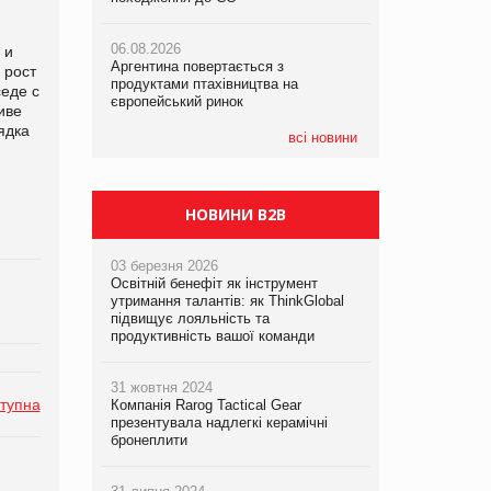
06.08.2026
06.08.2026
05.08.2026
 и
Аргентина повертається з
Аргентина повертається з
Смачне поповнення дитячого меню:
 рост
продуктами птахівництва на
продуктами птахівництва на
у VARUS з’явилися новинки від ТМ
седе с
європейський ринок
європейський ринок
ТОКЕРИ
иве
ядка
всі новини
05.08.2026
Сергій Лісунов про заморожені
хлібобулочні вироби на
PrivateLabel&FMCG Master 2026
НОВИНИ B2B
03 березня 2026
Освітній бенефіт як інструмент
утримання талантів: як ThinkGlobal
підвищує лояльність та
продуктивність вашої команди
31 жовтня 2024
тупна
Компанія Rarog Tactical Gear
презентувала надлегкі керамічні
бронеплити