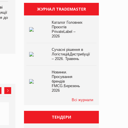
ві
Аргентина повертається з
ФАО прогнозує зростання
ЖУРНАЛ TRADEMASTER
кції
продуктами птахівництва
світових цін на
я до
на європейський ринок
продовольство
Каталог Головних
Проєктів
PrivateLabel –
2026
Сучасні рішення в
Логістиці&Дистрибуції
– 2026. Травень
Новинки.
Просування
брендів
FMCG.Березень
2026
Всі журнали
ТЕНДЕРИ