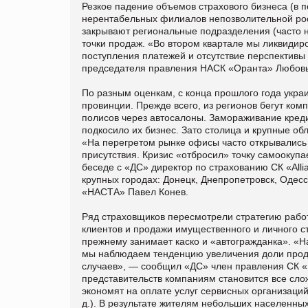
Резкое падение объемов страхового бизнеса (в 
нерентабельных филиалов непозволительной ро
закрывают региональные подразделения (часто 
точки продаж. «Во втором квартале мы ликвиди
поступления платежей и отсутствие перспективы
председателя правления НАСК «Оранта» Любовь
По разным оценкам, с конца прошлого года укра
провинции. Прежде всего, из регионов бегут ком
полисов через автосалоны. Замораживание кред
подкосило их бизнес. Зато столица и крупные 
«На перегретом рынке офисы часто открывались 
присутствия. Кризис «отбросил» точку самоокуп
беседе с «ДС» директор по страхованию СК «Alli
крупных городах: Донецк, Днепропетровск, Одес
«НАСТА» Павел Конев.
Ряд страховщиков пересмотрели стратегию работ
клиентов и продажи имущественного и личного ст
прежнему занимает каско и «автогражданка». «
мы наблюдаем тенденцию увеличения доли прода
случаев», — сообщил «ДС» член правления СК 
представительств компаниям становится все сл
экономят на оплате услуг сервисных организаци
д.). В результате жителям небольших населенны