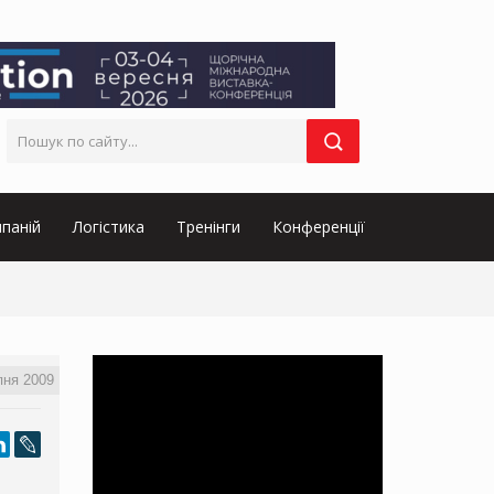
паній
Логістика
Тренінги
Конференції
пня 2009