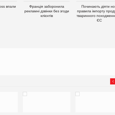
oss впали
Франція заборонила
Починають діяти но
рекламні дзвінки без згоди
правила імпорту проду
клієнтів
тваринного походженн
ЄС