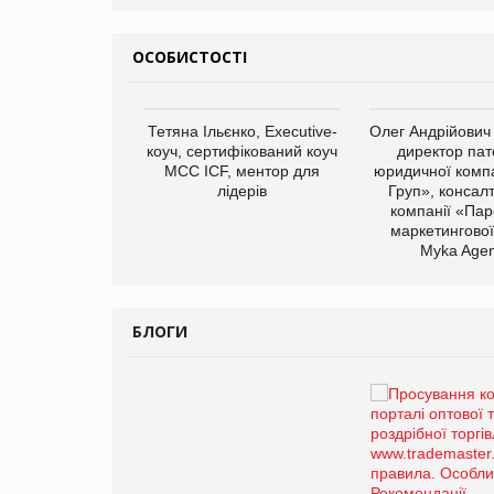
ОСОБИСТОСТІ
арас Ігорович,
Тетяна Ільєнко, Executive-
Олег Андрійович
иробництва ТОВ
коуч, сертифікований коуч
директор пат
Герчак"
МСС ICF, ментор для
юридичної компа
лідерів
Груп», консал
компанії «Пар
маркетингової
Myka Agen
БЛОГИ
Брагина Людмила
Просування компанії на
порталі оптової та
роздрібної торгівлі
www.trademaster.ua.