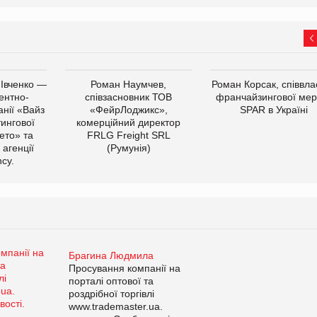
 Івченко —
Роман Наумчев,
Роман Корсак, співвла
ентно-
співзасновник ТОВ
франчайзингової мер
нії «Вайз
«ФейрЛоджикс»,
SPAR в Україні
тингової
комерційний директор
ето» та
FRLG Freight SRL
 агенції
(Румунія)
cy.
Брагина Людмила
Просування компанії на
порталі оптової та
роздрібної торгівлі
www.trademaster.ua.