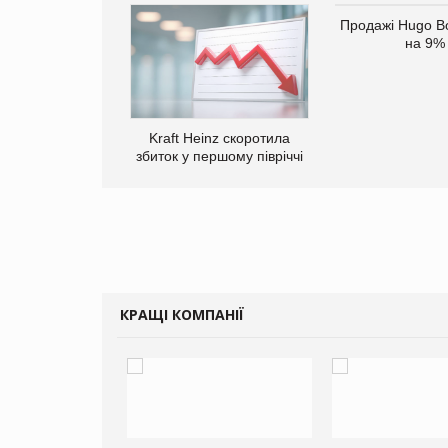
верне клієнтам
Продажі Hugo B
ларів за раніше
на 9%
чені мита
Kraft Heinz скоротила
збиток у першому півріччі
КРАЩІ КОМПАНІЇ