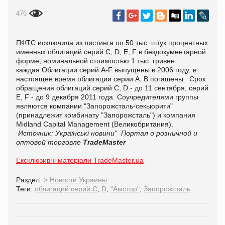
476
ПФТС исключила из листинга по 50 тыс. штук процентных
именных облигаций серий С, D, E, F в бездокументарной
форме, номинальной стоимостью 1 тыс. гривен
каждая.Облигации серий А-F выпущены в 2006 году, в
настоящее время облигации серии А, B погашены. Срок
обращения облигаций серий С, D - до 11 сентября, серий
E, F - до 9 декабря 2011 года. Соучредителями группы
являются компании "Запорожсталь-секьюрити"
(принадлежит комбинату "Запорожсталь") и компания
Midland Capital Management (Великобритания).
Источник: Українські новини"
Портал о розничной и
оптовой торговле
TradeMaster
Ексклюзивні матеріали TradeMaster.ua
Раздел:
>
Новости Украины
Теги:
облигаций серий С
,
D
,
"Амстор"
,
Запорожсталь