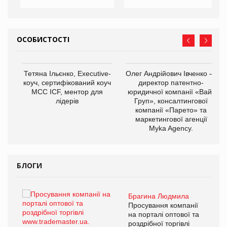
ОСОБИСТОСТІ
,
Тетяна Ільєнко, Executive-
Олег Андрійович Івченко —
ОВ
коуч, сертифікований коуч
директор патентно-
МСС ICF, ментор для
юридичної компанії «Вайз
лідерів
Груп», консалтингової
компанії «Парето» та
маркетингової агенції
Myka Agency.
БЛОГИ
Брагина Людмила
ї
Просування компанії
а
на порталі оптової та
роздрібної торгівлі