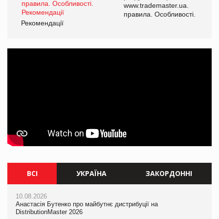
www.trademaster.ua.
і.
правила. Особливості.
Рекомендації
Ре
ВСІ
УКРАЇНА
ЗАКОРДОННІ
10.08.2026
10.08.2026
10.08.2026
Анастасія Бутенко про майбутнє дистрибуції на
Анастасія Бутенко про майбутнє дистрибуції на
Mattel присвятила Barbie Вітні Х'юстон
DistributionMaster 2026
DistributionMaster 2026