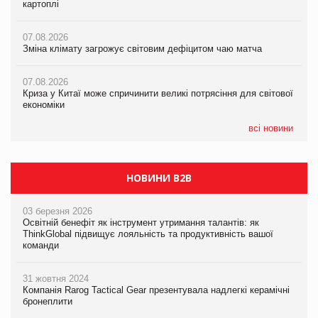
картоплі
07.08.2026
ICE BOSS цього літа! Новинка морозива від власної ТМ Varto
07.08.2026
вже у VARUS
07.08.2026
Криза у Китаї може спричинити великі потрясіння для світової
Зміна клімату загрожує світовим дефіцитом чаю матча
економіки
07.08.2026
EVA.UA запустила кампанію «Хто б знав» про асортимент,
07.08.2026
07.08.2026
якого покупці не очікують побачити на платформі
Криза у Китаї може спричинити великі потрясіння для світової
Kraft Heinz скоротила збиток у першому півріччі
економіки
06.08.2026
Смачна новинка для хвостатих: у VARUS з’явилися паучі
всі новини
Varto Paw expert від власної ТМ Varto!
НОВИНИ B2B
03 березня 2026
Освітній бенефіт як інструмент утримання талантів: як
ThinkGlobal підвищує лояльність та продуктивність вашої
команди
31 жовтня 2024
Компанія Rarog Tactical Gear презентувала надлегкі керамічні
бронеплити