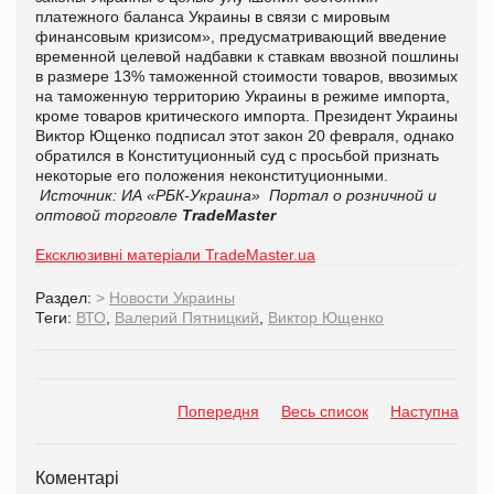
платежного баланса Украины в связи с мировым
финансовым кризисом», предусматривающий введение
временной целевой надбавки к ставкам ввозной пошлины
в размере 13% таможенной стоимости товаров, ввозимых
на таможенную территорию Украины в режиме импорта,
кроме товаров критического импорта. Президент Украины
Виктор Ющенко подписал этот закон 20 февраля, однако
обратился в Конституционный суд с просьбой признать
некоторые его положения неконституционными.
Источник: ИА «РБК-Украина»
Портал о розничной и
оптовой торговле
TradeMaster
Ексклюзивні матеріали TradeMaster.ua
Раздел:
>
Новости Украины
Теги:
ВТО
,
Валерий Пятницкий
,
Виктор Ющенко
Попередня
Весь список
Наступна
Коментарі