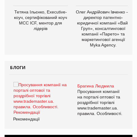
,
Тетяна Ільєнко, Executive-
Олег Андрійович Івченко —
ОВ
коуч, сертифікований коуч
директор патентно-
МСС ICF, ментор для
юридичної компанії «Вайз
лідерів
Груп», консалтингової
компанії «Парето» та
маркетингової агенції
Myka Agency.
БЛОГИ
Брагина Людмила
ї
Просування компанії
а
на порталі оптової та
роздрібної торгівлі
www.trademaster.ua.
і.
правила. Особливості.
Рекомендації
Ре