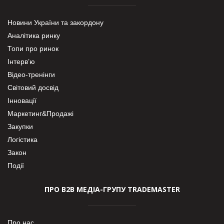
Новини України та закордону
Аналітика ринку
Топи про ринок
Інтерв’ю
Відео-тренінги
Світовий досвід
Інновації
Маркетинг&Продажі
Закупки
Логістика
Закон
Події
ПРО В2В МЕДІА-ГРУПУ TRADEMASTER
Про нас