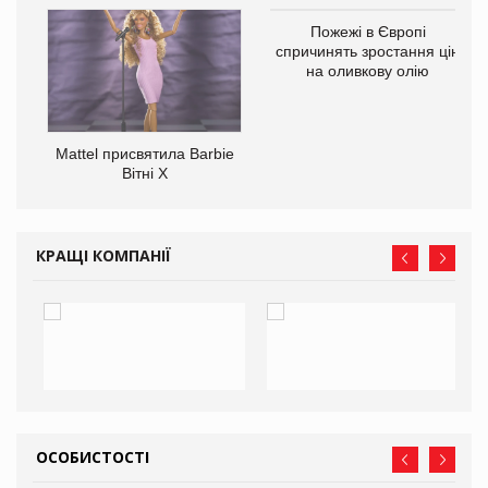
Пожежі в Європі
спричинять зростання цін
на оливкову олію
Mattel присвятила Barbie
ції
Вітні Х
 до
КРАЩІ КОМПАНІЇ
ОСОБИСТОСТІ