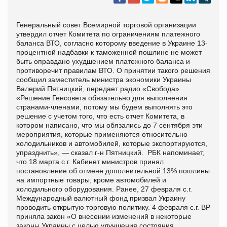
Генеральный совет Всемирной торговой организации
утвердил отчет Комитета по ограничениям платежного
баланса ВТО, согласно которому введение в Украине 13-
процентной надбавки к таможенной пошлине не может
быть оправдано ухудшением платежного баланса и
противоречит правилам ВТО. О принятии такого решения
сообщил заместитель министра экономики Украины
Валерий Пятницкий, передает радио «Свобода».
«Решение Генсовета обязательно для выполнения
странами-членами, потому мы будем выполнять это
решение с учетом того, что есть отчет Комитета, в
котором написано, что мы обязались до 7 сентября эти
мероприятия, которые применяются относительно
холодильников и автомобилей, которые экспортируются,
упразднить», — сказал г-н Пятницкий. РБК напоминает,
что 18 марта с.г. Кабинет министров принял
постановление об отмене дополнительной 13% пошлины
на импортные товары, кроме автомобилей и
холодильного оборудования. Ранее, 27 февраля с.г.
Международный валютный фонд призвал Украину
проводить открытую торговую политику. 4 февраля с.г. ВР
приняла закон «О внесении изменений в некоторые
законы Украины с целью улучшения состояния