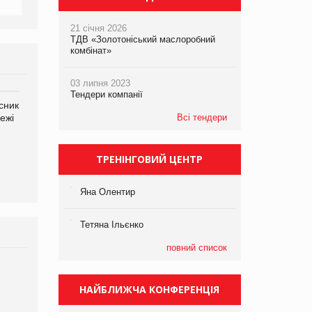
21 січня 2026
ТДВ «Золотоніський маслоробний
комбінат»
03 липня 2023
Тендери компанії
сник
Олексій Логачов-Михайлов
Яна Сараніна, директор
ежі
Файно маркет Директор
компанії «УкраМарин»
Всі тендери
департаменту з
виробництва
ТРЕНІНГОВИЙ ЦЕНТР
Яна Олентир
Тетяна Ільєнко
повний список
НАЙБЛИЖЧА КОНФЕРЕНЦІЯ