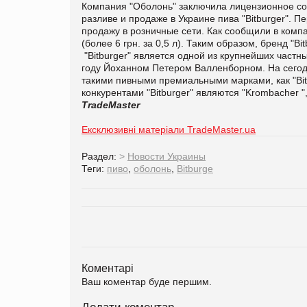
Компания "Оболонь" заключила лицензионное сог
разливе и продаже в Украине пива "Bitburger". П
продажу в розничные сети. Как сообщили в комп
(более 6 грн. за 0,5 л). Таким образом, бренд "
"Bitburger" является одной из крупнейших част
году Йоханном Петером Валленборном. На сегод
такими пивными премиальными марками, как "Bitbur
конкурентами "Bitburger" являются "Krombacher ", 
TradeMaster
Ексклюзивні матеріали TradeMaster.ua
Раздел:
>
Новости Украины
Теги:
пиво
,
оболонь
,
Bitburge
Коментарі
Ваш коментар буде першим.