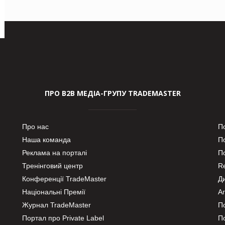
ПРО В2В МЕДІА-ГРУПУ TRADEMASTER
Про нас
П
Наша команда
П
Реклама на порталі
По
Тренінговий центр
Re
Конференції TradeMaster
Д
Національні Премії
А
Журнал TradeMaster
П
Портал про Private Label
П