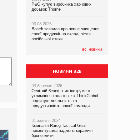
P&G купує виробника харчових
P&G купує виробника харчових
добавок Thorne
добавок Thorne
05.08.2026
Смачне поповнення дитячого меню:
06.08.2026
06.08.2026
у VARUS з’явилися новинки від ТМ
Bosch заявила про повне знищення
Bosch заявила про повне знищення
ТОКЕРИ
своєї продукції на складі після
своєї продукції на складі після
російської атаки
російської атаки
05.08.2026
Сергій Лісунов про заморожені
всі новини
хлібобулочні вироби на
PrivateLabel&FMCG Master 2026
НОВИНИ B2B
03 березня 2026
Освітній бенефіт як інструмент
утримання талантів: як ThinkGlobal
підвищує лояльність та
продуктивність вашої команди
31 жовтня 2024
Компанія Rarog Tactical Gear
презентувала надлегкі керамічні
бронеплити
Bosch заявила про повне
Смачна новинка для