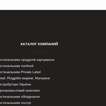
КАТАЛОГ КОМПАНИЙ
остачальники продуктів харчування
остачальники nonfood
стачальники Private Label
tail. Роздрібні мережі, Магазини
истрибутори України
гропромисловий комплекс
остачальники обладнання
остачальники послуг