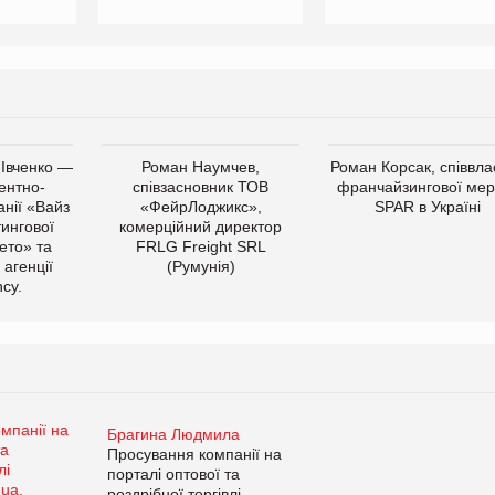
 Івченко —
Роман Наумчев,
Роман Корсак, співвла
ентно-
співзасновник ТОВ
франчайзингової мер
нії «Вайз
«ФейрЛоджикс»,
SPAR в Україні
тингової
комерційний директор
ето» та
FRLG Freight SRL
 агенції
(Румунія)
cy.
Брагина Людмила
Просування компанії на
порталі оптової та
роздрібної торгівлі