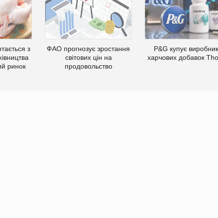
тається з
ФАО прогнозує зростання
P&G купує виробни
хівництва
світових цін на
харчових добавок Th
ий ринок
продовольство