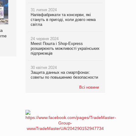
знищення своєї продукції
хвостатих: у VARUS
на складі після російської
з’явилися паучі Varto Paw
31 липня 2024
атаки
expert від власної ТМ
Напівфабрикати та консерви, які
Varto!
стануть в пригоді, коли довго нема
світла
ка
orne
24 червня 2024
Meest Пошта і Shop-Express
розширюють можливості українських
підприємців
30 квітня 2024
Защита данных на смартфонах:
советы по повышению безопасности
Всі новини