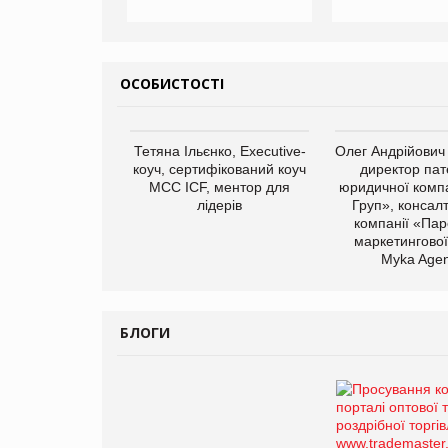
ОСОБИСТОСТІ
Тетяна Ільєнко, Executive-
Олег Андрійович
коуч, сертифікований коуч
директор пат
МСС ICF, ментор для
юридичної компа
лідерів
Груп», консал
компанії «Пар
маркетингової
Myka Agen
БЛОГИ