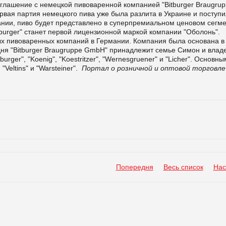
лашение с немецкой пивоваренной компанией "Bitburger Braugrup
ервая партия немецкого пива уже была разлита в Украине и поступи
ании, пиво будет представлено в суперпремиальном ценовом сегм
Bitburger" станет первой лицензионной маркой компании "Оболонь".
ных пивоваренных компаний в Германии. Компания была основана в
ня "Bitburger Braugruppe GmbH" принадлежит семье Симон и влад
ger", "Koenig", "Koestritzer", "Wernesgruener" и "Licher". Основн
"Veltins" и "Warsteiner".
Портал о розничной и оптовой торговле
Попередня
Весь список
Нас