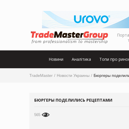
Порта
Новини
Аналітика
Топи про рино
TradeMaster
Новости Украины
Бюргеры поделил
БЮРГЕРЫ ПОДЕЛИЛИСЬ РЕЦЕПТАМИ
565