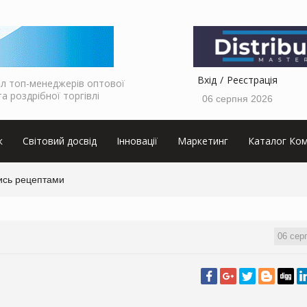
Вхід
Реєстрація
л топ-менеджерів оптової
та роздрібної торгівлі
06 серпня 2026
к
Світовий досвід
Інновації
Маркетинг
Каталог Ком
ись рецептами
06 сер