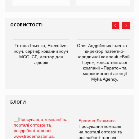
ОСОБИСТОСТІ
,
Тетяна Ільєнко, Executive-
Олег Андрійович Івченко —
ОВ
коуч, сертифікований коуч
директор патентно-
МСС ICF, ментор для
юридичної компанії «Вайз
лідерів
Груп», консалтингової
компанії «Парето» та
маркетингової агенції
Myka Agency.
БЛОГИ
Брагина Людмила
ї
Просування компанії
а
на порталі оптової та
роздрібної торгівлі