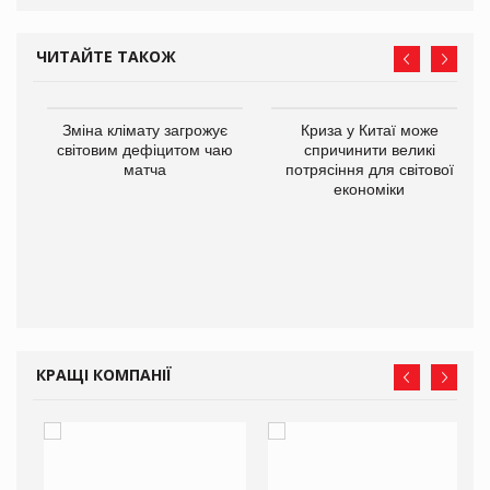
ЧИТАЙТЕ ТАКОЖ
Зміна клімату загрожує
Криза у Китаї може
ne
світовим дефіцитом чаю
спричинити великі
матча
потрясіння для світової
економіки
КРАЩІ КОМПАНІЇ