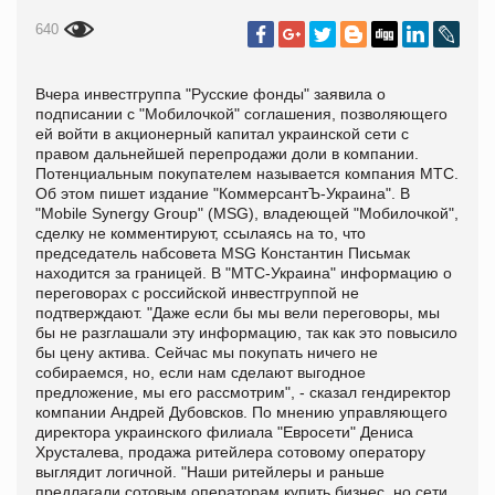
640
Вчера инвестгруппа "Русские фонды" заявила о
подписании с "Мобилочкой" соглашения, позволяющего
ей войти в акционерный капитал украинской сети с
правом дальнейшей перепродажи доли в компании.
Потенциальным покупателем называется компания МТС.
Об этом пишет издание "КоммерсантЪ-Украина". В
"Mobile Synergy Group" (MSG), владеющей "Мобилочкой",
сделку не комментируют, ссылаясь на то, что
председатель набсовета MSG Константин Письмак
находится за границей. В "МТС-Украина" информацию о
переговорах с российской инвестгруппой не
подтверждают. "Даже если бы мы вели переговоры, мы
бы не разглашали эту информацию, так как это повысило
бы цену актива. Сейчас мы покупать ничего не
собираемся, но, если нам сделают выгодное
предложение, мы его рассмотрим", - сказал гендиректор
компании Андрей Дубовсков. По мнению управляющего
директора украинского филиала "Евросети" Дениса
Хрусталева, продажа ритейлера сотовому оператору
выглядит логичной. "Наши ритейлеры и раньше
предлагали сотовым операторам купить бизнес, но сети