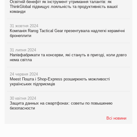
Освітній бенефіт як інструмент утримання талантів: як
ThinkGlobal підвищує лояльність та продуктивність вашої
команди
31 жовтня 2024
Компанія Rarog Tactical Gear презентувала надлегкі керамічні
бронеплити
31 липня 2024
Напівфабрикати та консерви, які стануть в пригоді, коли довго
нема світла
24 червня 2024
Meest Пошта і Shop-Express розширюють можливості
українських підприємців
30 квітня 2024
Защита данных на смартфонах: советы по повышению
безопасности
Всі новини