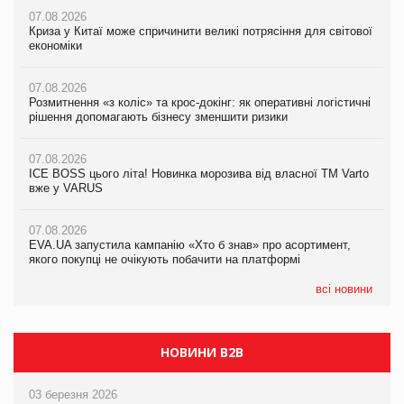
07.08.2026
07.08.2026
Криза у Китаї може спричинити великі потрясіння для світової
07.08.2026
Криза у Китаї може спричинити великі потрясіння для світової
економіки
ICE BOSS цього літа! Новинка морозива від власної ТМ Varto
економіки
вже у VARUS
07.08.2026
07.08.2026
Розмитнення «з коліс» та крос-докінг: як оперативні логістичні
07.08.2026
Kraft Heinz скоротила збиток у першому півріччі
рішення допомагають бізнесу зменшити ризики
EVA.UA запустила кампанію «Хто б знав» про асортимент,
якого покупці не очікують побачити на платформі
07.08.2026
07.08.2026
Продажі Hugo Boss впали на 9%
ICE BOSS цього літа! Новинка морозива від власної ТМ Varto
06.08.2026
вже у VARUS
Смачна новинка для хвостатих: у VARUS з’явилися паучі
07.08.2026
Varto Paw expert від власної ТМ Varto!
Франція заборонила рекламні дзвінки без згоди клієнтів
07.08.2026
EVA.UA запустила кампанію «Хто б знав» про асортимент,
05.08.2026
якого покупці не очікують побачити на платформі
Мережа супермаркетів VARUS купує мережу магазинів
формату convenience store КОЛО: об’єднана компанія
налічуватиме 374 магазини
всі новини
НОВИНИ B2B
03 березня 2026