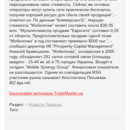
переоценивали свою стоимость. Сейчас же сотовые
операторы могут купить сети практически бесплатно,
получив хороший ресурс для сбыта своей продукции", -
отметил он. По данным "КоммерсантЪ", текущая
стоимость "Мобилочки" может составить около $30-35
млн. "Мультипликатор продажи "Евросети" составил 0,25
от оборота. Предположительно продажи одной точки
"Мобилочки" в год составляют примерно $500 тыс.", -
сообщил директор ИК "Prosperity Capital Management"
Алексей Кривошапко. "Мобилочка", основанная в 2005
году, объединяет 261 салон сотовой связи (площадь
каждого - 15-40 кв. м) в 75 городах Украины. Входит в
холдинг "Mobile Synergy Group". Финансовые показатели
не разглашаются. Одним из совладельцев MSG
участники рынка называют Константина Письмака.
BIZ.liga.net
Ексклюзивні матеріали TradeMaster.ua
Раздел:
>
Новости Украины
Теги: