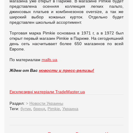
магазина уже открыт в Париже. В магазине Pimkie будет
представлена осенняя коллекция легких пальто,
джинсовых платьев и комбинезонов oversize, а так же
широкий выбор кожаных курток. Отдельно будет
представлен школьный ассортимент.
Торговая марка Pimkie основана в 1971 г, а в 1972 был
открыт первый магазин Pimkie в Париже. На сегодняшний
день сеть насчитывает более 650 магазинов по всей
Европе.
По материалам
malls.ua
Ждем от Вас
новости и пресс-релизы!
Ексклюзивні матеріали TradeMaster.ua
Раздел:
>
Новости Украины
Теги:
бутик
,
бренд
,
Pimkie
,
Украина