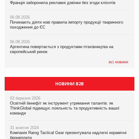
Франція заборонила рекламні дзвінки без згоди клієнтів
Франція заборонила рекламні дзвінки без згоди клієнтів
05.08.2026
06.08.2026
06.08.2026
Російська атака 5 серпня стала одним із наймасштабніших
Починають діяти нові правила імпорту продукції тваринного
Починають діяти нові правила імпорту продукції тваринного
ударів по українському бізнесу за час повномасштабної війни
походження до ЄС
походження до ЄС
05.08.2026
06.08.2026
06.08.2026
Смачне поповнення дитячого меню: у VARUS з’явилися
Аргентина повертається з продуктами птахівництва на
Аргентина повертається з продуктами птахівництва на
новинки від ТМ ТОКЕРИ
європейський ринок
європейський ринок
05.08.2026
всі новини
Сергій Лісунов про заморожені хлібобулочні вироби на
PrivateLabel&FMCG Master 2026
НОВИНИ B2B
03 березня 2026
Освітній бенефіт як інструмент утримання талантів: як
ThinkGlobal підвищує лояльність та продуктивність вашої
команди
31 жовтня 2024
Компанія Rarog Tactical Gear презентувала надлегкі керамічні
бронеплити