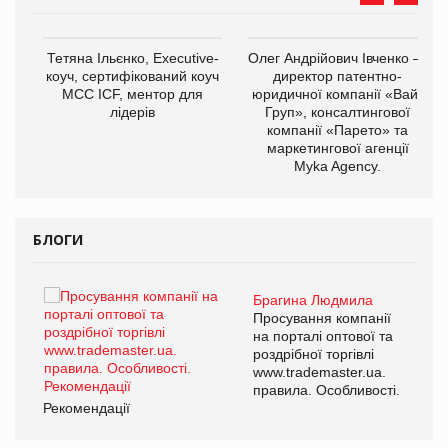
,
Тетяна Ільєнко, Executive-
Олег Андрійович Івченко —
ОВ
коуч, сертифікований коуч
директор патентно-
МСС ICF, ментор для
юридичної компанії «Вайз
лідерів
Груп», консалтингової
компанії «Парето» та
маркетингової агенції
Myka Agency.
БЛОГИ
Брагина Людмила
ї
Просування компанії
а
на порталі оптової та
роздрібної торгівлі
www.trademaster.ua.
і.
правила. Особливості.
Рекомендації
Ре