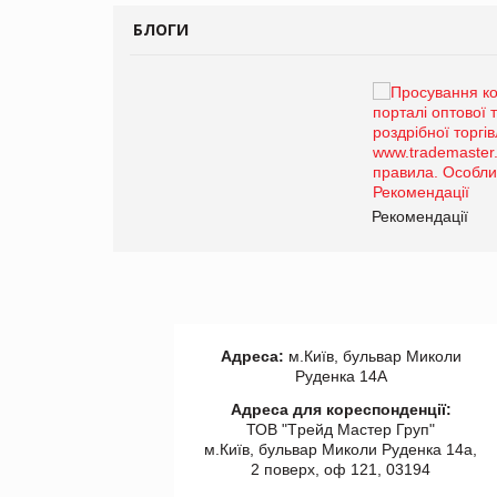
БЛОГИ
Брагина Людмила
Просування компанії на
порталі оптової та
роздрібної торгівлі
www.trademaster.ua.
правила. Особливості.
ії
Рекомендації
Адреса:
м.Київ, бульвар Миколи
Руденка 14А
Адреса для кореспонденції:
ТОВ "Tрейд Мастер Груп"
м.Київ, бульвар Миколи Руденка 14а,
2 поверх, оф 121, 03194