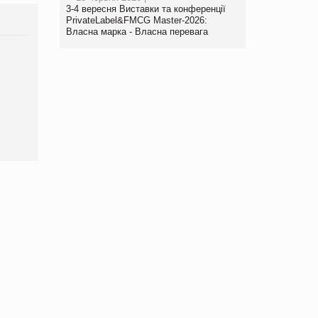
3-4 вересня Виставки та конференції
PrivateLabel&FMCG Master-2026:
Власна марка - Власна перевага
Брагина Людмила
Просування компанії на
порталі оптової та
роздрібної торгівлі
www.trademaster.ua.
правила. Особливості.