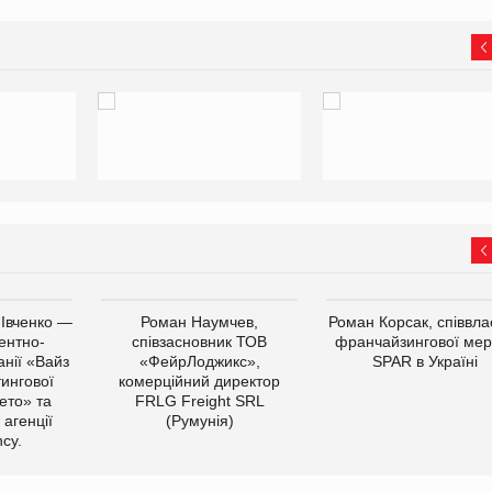
 Івченко —
Роман Наумчев,
Роман Корсак, співвла
ентно-
співзасновник ТОВ
франчайзингової мер
нії «Вайз
«ФейрЛоджикс»,
SPAR в Україні
тингової
комерційний директор
ето» та
FRLG Freight SRL
 агенції
(Румунія)
cy.