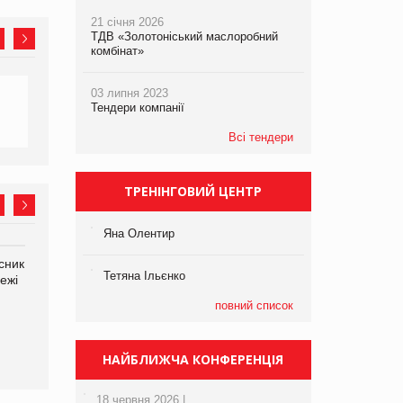
21 січня 2026
ТДВ «Золотоніський маслоробний
комбінат»
03 липня 2023
Тендери компанії
Всі тендери
ТРЕНІНГОВИЙ ЦЕНТР
Яна Олентир
сник
Олексій Логачов-Михайлов
Яна Сараніна, директор
Тетяна Ільєнко
ежі
Файно маркет Директор
компанії «УкраМарин»
департаменту з
повний список
виробництва
НАЙБЛИЖЧА КОНФЕРЕНЦІЯ
18 червня 2026 |