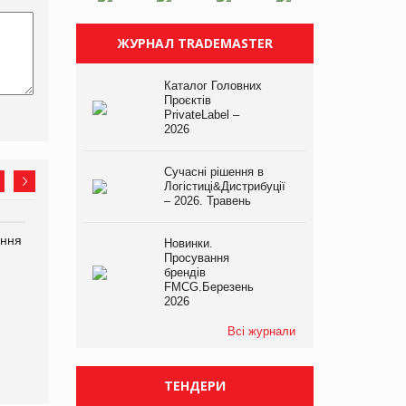
ЖУРНАЛ TRADEMASTER
Каталог Головних
Проєктів
PrivateLabel –
2026
Сучасні рішення в
Логістиці&Дистрибуції
– 2026. Травень
ання
P&G купує виробника
Bosch заявила про повне
Новинки.
харчових добавок Thorne
знищення своєї продукції
Просування
брендів
на складі після російської
FMCG.Березень
атаки
2026
Всі журнали
ТЕНДЕРИ