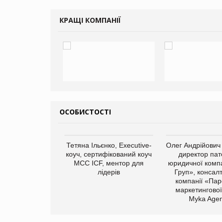
КРАЩІ КОМПАНІЇ
ОСОБИСТОСТІ
арас Ігорович,
Тетяна Ільєнко, Executive-
Олег Андрійович
иробництва ТОВ
коуч, сертифікований коуч
директор пат
Герчак"
МСС ICF, ментор для
юридичної компа
лідерів
Груп», консал
компанії «Пар
маркетингової
Myka Agen