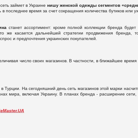
 сеть займет в Украине
нишу женской одежды сегментов
«
средн
 в последнее время за счет сокращения количества бутиков или у
ина
станет ассортимент: кроме полной коллекции бренда будет 
Что же касается дальнейшей стратегии продвижения бренда, т
спрос и предпочтения украинских покупателей.
личивая число своих магазинов. В частности, в ближайшее время
в Турции. На сегодняшний день сеть магазинов этой марки насчи
анах мира, включая Украину. В планах бренда - расширение сети,
deMaster.UA