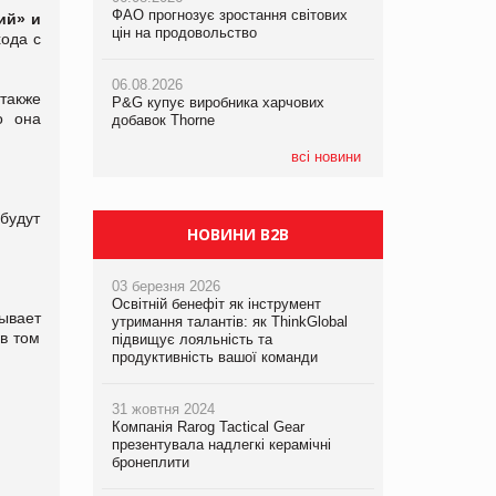
ФАО прогнозує зростання світових
ФАО прогнозує зростання світових
ий
»
и
цін на продовольство
цін на продовольство
хода с
05.08.2026
Смачне поповнення дитячого меню:
06.08.2026
06.08.2026
у VARUS з’явилися новинки від ТМ
также
P&G купує виробника харчових
P&G купує виробника харчових
ТОКЕРИ
о она
добавок Thorne
добавок Thorne
05.08.2026
всі новини
Сергій Лісунов про заморожені
хлібобулочні вироби на
PrivateLabel&FMCG Master 2026
 будут
НОВИНИ B2B
03 березня 2026
Освітній бенефіт як інструмент
тывает
утримання талантів: як ThinkGlobal
 в том
підвищує лояльність та
продуктивність вашої команди
31 жовтня 2024
Компанія Rarog Tactical Gear
презентувала надлегкі керамічні
бронеплити