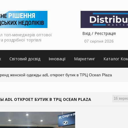
Вхід
Реєстрація
л топ-менеджерів оптової
та роздрібної торгівлі
07 серпня 2026
к
Світовий досвід
Інновації
Маркетинг
Каталог Ком
енд женской одежды adL откроет бутик в ТРЦ Ocean Plaza
16 вере
ADL ОТКРОЕТ БУТИК В ТРЦ OCEAN PLAZA