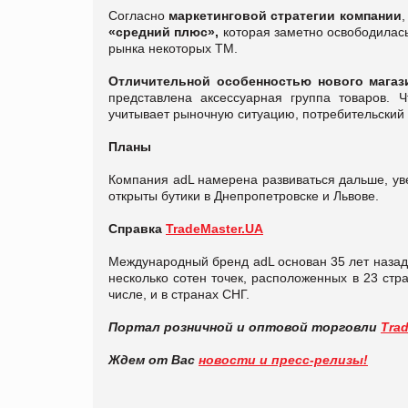
Согласно
маркетинговой стратегии компании
,
«
средний плюс
»,
которая заметно освободилась
рынка некоторых ТМ.
Отличительной особенностью нового магаз
представлена аксессуарная группа товаров. 
учитывает рыночную ситуацию, потребительский 
Планы
Компания adL намерена развиваться дальше, уве
открыты бутики в Днепропетровске и Львове.
Справка
TradeMaster.UA
Международный бренд adL основан 35 лет назад 
несколько сотен точек, расположенных в 23 стр
числе, и в странах СНГ.
Портал розничной и оптовой торговли
Tra
Ждем от Вас
новости и пресс-релизы!