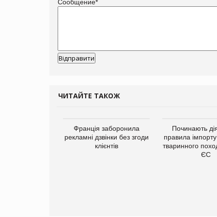
Сообщение
*
ЧИТАЙТЕ ТАКОЖ
а платформа
Франція заборонила
Починають дія
є від Google
рекламні дзвінки без згоди
правила імпорту
ю за втрату 6,9
клієнтів
тваринного похо
ламних показів
ЄС