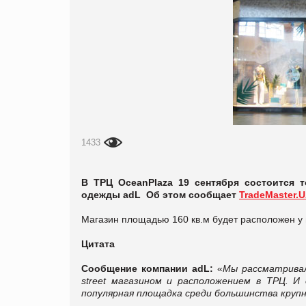
1433
В ТРЦ OceanPlaza 19 сентября состоится 
одежды adL Об этом сообщает
TradeMaster.
Магазин площадью 160 кв.м будет расположен у 
Цитата
Сообщение компании
adL:
«
Мы рассматривал
street магазином и расположением в ТРЦ. И
популярная площадка среди большинства крупн