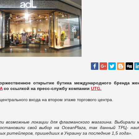
торжественное открытие бутика международного бренда же
UA
со ссылкой на пресс-службу компании
UTG.
центрального входа на втором этаже торгового центра.
и возможные локации для флагманского магазина. Выбирали 
 остановили свой выбор на OceanPlaza, так данный ТРЦ- наи
ых ритейлеров, пришедших в Украину за последние 1,5 года
»
.