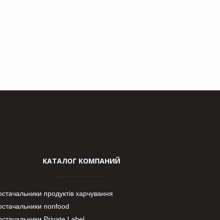
КАТАЛОГ КОМПАНИЙ
остачальники продуктів харчування
остачальники nonfood
стачальники Private Label