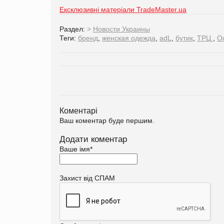
Ексклюзивні матеріали TradeMaster.ua
Раздел:
>
Новости Украины
Теги:
бренд
,
женская одежда
,
adL
,
бутик
,
ТРЦ
,
O
Коментарі
Ваш коментар буде першим.
Додати коментар
Ваше імя
*
Захист від СПАМ