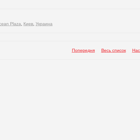
cean Plaza
,
Киев
,
Украина
Попередня
Весь список
Нас