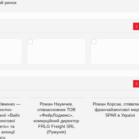
ий ринок
 Івченко —
Роман Наумчев,
Роман Корсак, співвла
ентно-
співзасновник ТОВ
франчайзингової мер
нії «Вайз
«ФейрЛоджикс»,
SPAR в Україні
тингової
комерційний директор
ето» та
FRLG Freight SRL
 агенції
(Румунія)
cy.