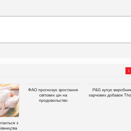
ФАО прогнозує зростання
P&G купує виробни
світових цін на
харчових добавок Th
продовольство
тається з
хівництва