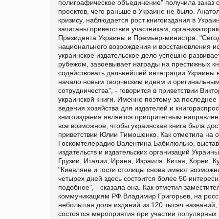
полиграфическое объединение" получила заказ о
проектов, чего раньше в Украине не было. Анато
кризису, наблюдается рост книгоиздания в Украи
зачитаны приветствия участникам, организатора
Президента Украины и Премьер-министра. "Сего
национального возрождения и восстановления и
украинское издательское дело успешно развивает
рубежом, завоевывает награды на престижных кн
содействовать дальнейшей интеграции Украины 
начало новым творческим идеям и оригинальным
сотрудничества", - говорится в приветствии Ви
украинской книги. Именно поэтому за последне
ведения хозяйства для издателей и книгораспрос
книгоиздания является приоритетным направлен
все возможное, чтобы украинская книга была дост
приветствии Юлии Тимошенко. Как отметила на о
Госкомтелерадио Валентина Бабилюлько, выставка
издательств и издательских организаций Украины
Грузии, Италии, Ирана, Израиля, Китая, Кореи, 
"Киевляне и гости столицы снова имеют возможн
четырех дней здесь состоится более 50 интерес
подобное", - сказала она. Как отметил заместит
коммуникациям РФ Владимир Григорьев, на россий
небольшая доля изданий из 120 тысяч названий,
состоятся мероприятия при участии популярных 