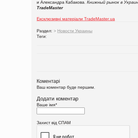
и Александра Кабакова.
Книжный рынок в Украи
TradeMaster
Ексклюзивні матеріали TradeMaster.ua
Раздел:
>
Новости Украины
Теги:
Коментарі
Ваш коментар буде першим.
Додати коментар
Ваше імя
*
Захист від СПАМ