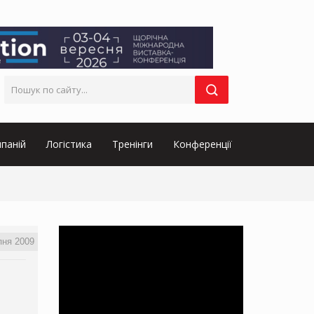
паній
Логістика
Тренінги
Конференції
пня 2009