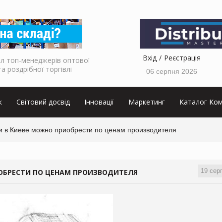
Вхід
Реєстрація
л топ-менеджерів оптової
та роздрібної торгівлі
06 серпня 2026
к
Світовий досвід
Інновації
Маркетинг
Каталог Ком
ги в Киеве можно приобрести по ценам производителя
19 сер
ИОБРЕСТИ ПО ЦЕНАМ ПРОИЗВОДИТЕЛЯ