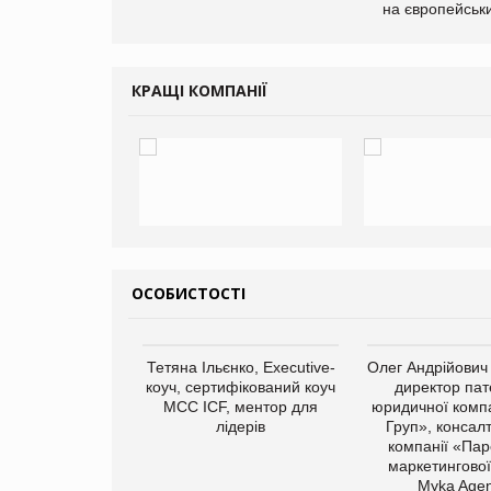
ce store КОЛО:
на європейськ
ана компанія
ватиме 374
газини
КРАЩІ КОМПАНІЇ
ОСОБИСТОСТІ
арас Ігорович,
Тетяна Ільєнко, Executive-
Олег Андрійович
иробництва ТОВ
коуч, сертифікований коуч
директор пат
Герчак"
МСС ICF, ментор для
юридичної компа
лідерів
Груп», консал
компанії «Пар
маркетингової
Myka Agen