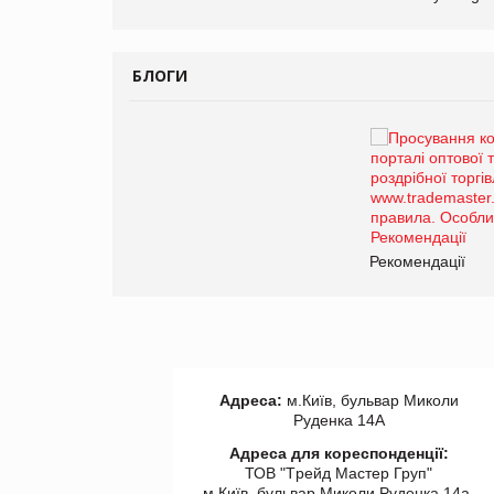
БЛОГИ
Брагина Людмила
Просування компанії на
порталі оптової та
роздрібної торгівлі
www.trademaster.ua.
правила. Особливості.
ії
Рекомендації
Адреса:
м.Київ, бульвар Миколи
Руденка 14А
Адреса для кореспонденції:
ТОВ "Tрейд Мастер Груп"
м.Київ, бульвар Миколи Руденка 14а,