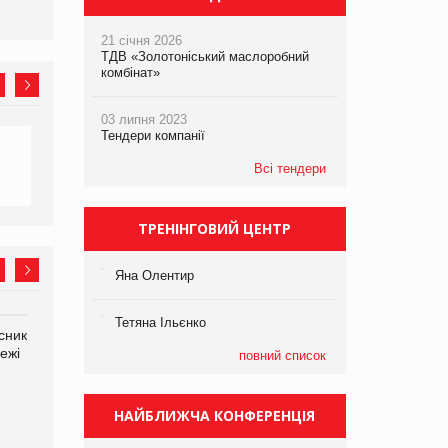
21 січня 2026
ТДВ «Золотоніський маслоробний
комбінат»
03 липня 2023
Тендери компанії
Всі тендери
ТРЕНІНГОВИЙ ЦЕНТР
Яна Олентир
Тетяна Ільєнко
сник
Олексій Логачов-Михайлов
Яна Сараніна, директор
ежі
Файно маркет Директор
компанії «УкраМарин»
повний список
департаменту з
виробництва
НАЙБЛИЖЧА КОНФЕРЕНЦІЯ