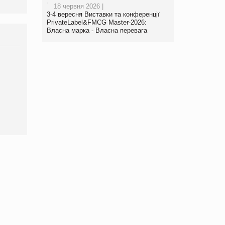
18 червня 2026 |
3-4 вересня Виставки та конференції
PrivateLabel&FMCG Master-2026:
Власна марка - Власна перевага
Брагина Людмила
Просування компанії на
порталі оптової та
роздрібної торгівлі
www.trademaster.ua.
правила. Особливості.