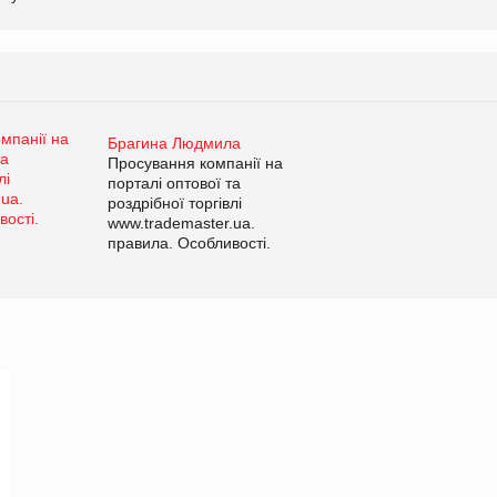
Брагина Людмила
Просування компанії на
порталі оптової та
роздрібної торгівлі
www.trademaster.ua.
правила. Особливості.
Рекомендації