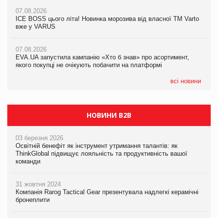
07.08.2026
07.08.2026
Продажі Hugo Boss впали на 9%
ICE BOSS цього літа! Новинка морозива від власної ТМ Varto
06.08.2026
вже у VARUS
Смачна новинка для хвостатих: у VARUS з’явилися паучі
07.08.2026
Varto Paw expert від власної ТМ Varto!
Франція заборонила рекламні дзвінки без згоди клієнтів
07.08.2026
EVA.UA запустила кампанію «Хто б знав» про асортимент,
05.08.2026
якого покупці не очікують побачити на платформі
Мережа супермаркетів VARUS купує мережу магазинів
формату convenience store КОЛО: об’єднана компанія
налічуватиме 374 магазини
всі новини
НОВИНИ B2B
03 березня 2026
Освітній бенефіт як інструмент утримання талантів: як
ThinkGlobal підвищує лояльність та продуктивність вашої
команди
31 жовтня 2024
Компанія Rarog Tactical Gear презентувала надлегкі керамічні
бронеплити