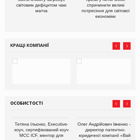
ne
світовим дефіцитом чаю
спричинити великі
матча
потрясіння для світової
економіки
КРАЩІ КОМПАНІЇ
ОСОБИСТОСТІ
,
Тетяна Ільєнко, Executive-
Олег Андрійович Івченко —
ОВ
коуч, сертифікований коуч
директор патентно-
МСС ICF, ментор для
юридичної компанії «Вайз