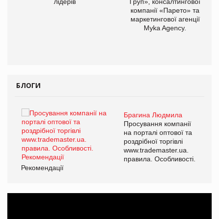
лідерів
Груп», консалтингової
компанії «Парето» та
маркетингової агенції
Myka Agency.
БЛОГИ
Брагина Людмила
ї
Просування компанії
а
на порталі оптової та
роздрібної торгівлі
www.trademaster.ua.
і.
правила. Особливості.
Рекомендації
Ре