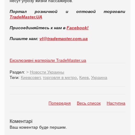
несут угрозу жизни пассажиров.
Портал розничной и оптовой торговли
TradeMaster.UA
Присоединяйтесь к нам в
Facebook!
Пишите нам:
vl@trademaster.com.ua
Ексклюзивні матеріали TradeMaster.ua
Раздел:
>
Новости Украины
Теги:
Киевсовет
,
торговля в метро
,
Киев
,
Украина
Попередня
Весь список
Наступна
Коментарі
Ваш коментар буде першим.