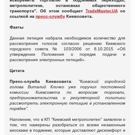
метрополитене, остановках общественного
транспорта". Об этом сообщает
TradeMaster.UA
со
ссылкой на
пресс-службу
Киевсовета.
Факты
Данная петиция набрала необходимое количество для
рассмотрения голосов согласно решению Киевского
городского совета № 103/2006 от 8.10.2015 «Об
утверждении Положения о порядке подачи и
рассмотрения электронных петиций».
Цитата
Пресс-служба Киевсовета
:
"Киевский городской
голова Виталий Кличко уже поручил постоянной
комиссии Киевсовета по вопросам торговли,
предпринимательства и регуляторной политики
рассмотреть электронную петицию в установленном
порядке"
.
Напомним, что в КП "Киевский метрополитен" заявляли о
том, что намерены разобраться со всеми незаконным
киосками в подземке, которые доставляют дискомфорт и