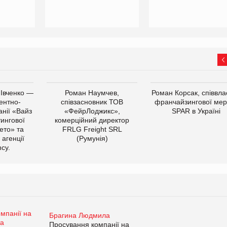
 Івченко —
Роман Наумчев,
Роман Корсак, співвла
ентно-
співзасновник ТОВ
франчайзингової мер
нії «Вайз
«ФейрЛоджикс»,
SPAR в Україні
тингової
комерційний директор
ето» та
FRLG Freight SRL
 агенції
(Румунія)
cy.
Брагина Людмила
Просування компанії на