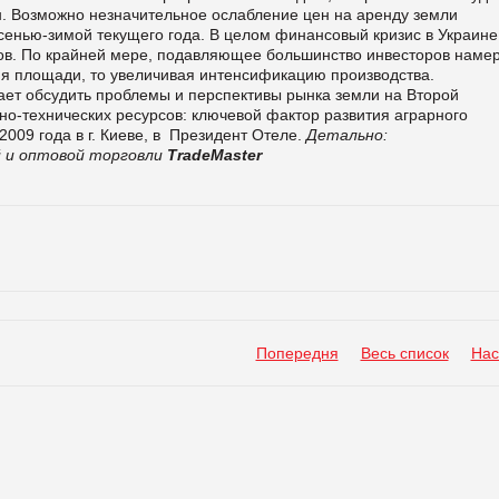
н. Возможно незначительное ослабление цен на аренду земли
енью-зимой текущего года. В целом финансовый кризис в Украине
ров. По крайней мере, подавляющее большинство инвесторов наме
яя площади, то увеличивая интенсификацию производства.
ает обсудить проблемы и перспективы рынка земли на Второй
-технических ресурсов: ключевой фактор развития аграрного
009 года в г. Киеве, в
Президент Отеле.
Детально:
 и оптовой торговли
TradeMaster
Попередня
Весь список
Нас