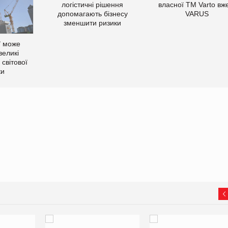
логістичні рішення
власної ТМ Varto вж
допомагають бізнесу
VARUS
зменшити ризики
ї може
великі
світової
ки