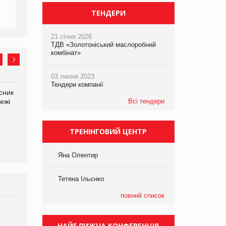
ТЕНДЕРИ
21 січня 2026
ТДВ «Золотоніський маслоробний
комбінат»
03 липня 2023
Тендери компанії
сник
Олексій Логачов-Михайлов
Яна Сараніна, директор
ежі
Файно маркет Директор
Всі тендери
компанії «УкраМарин»
департаменту з
виробництва
ТРЕНІНГОВИЙ ЦЕНТР
Яна Олентир
Тетяна Ільєнко
повний список
Брагина Людмила
Просування компанії на
НАЙБЛИЖЧА КОНФЕРЕНЦІЯ