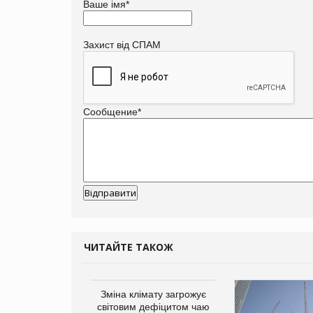
Ваше імя
*
Захист від СПАМ
Сообщение
*
ЧИТАЙТЕ ТАКОЖ
ує виробника
Зміна клімату загрожує
добавок Thorne
світовим дефіцитом чаю