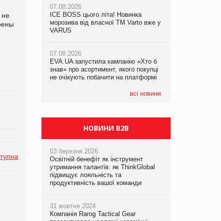
07.08.2026
ICE BOSS цього літа! Новинка
06.08.2026
 не
07.08.2026
морозива від власної ТМ Varto вже у
Смачна новинка для хвостатих: у
рены
Франція заборонила рекламні дзвінки
VARUS
VARUS з’явилися паучі Varto Paw
без згоди клієнтів
expert від власної ТМ Varto!
07.08.2026
EVA.UA запустила кампанію «Хто б
05.08.2026
знав» про асортимент, якого покупці
Мережа супермаркетів VARUS купує
не очікують побачити на платформі
мережу магазинів формату
convenience store КОЛО: об’єднана
компанія налічуватиме 374 магазини
всі новини
НОВИНИ B2B
03 березня 2026
тупна
Освітній бенефіт як інструмент
утримання талантів: як ThinkGlobal
підвищує лояльність та
продуктивність вашої команди
31 жовтня 2024
Компанія Rarog Tactical Gear