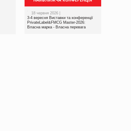
порталі оптової та
роздрібної торгівлі
18 червня 2026 |
www.trademaster.ua.
3-4 вересня Виставки та конференції
правила. Особливості.
PrivateLabel&FMCG Master-2026:
Власна марка - Власна перевага