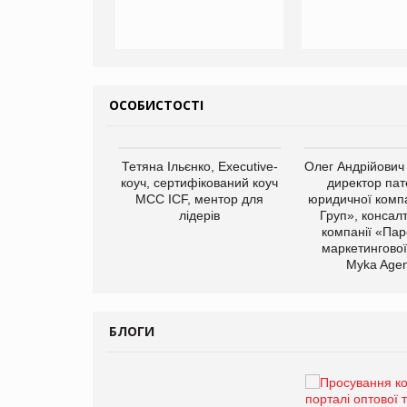
ОСОБИСТОСТІ
арас Ігорович,
Тетяна Ільєнко, Executive-
Олег Андрійович
иробництва ТОВ
коуч, сертифікований коуч
директор пат
Герчак"
МСС ICF, ментор для
юридичної компа
лідерів
Груп», консал
компанії «Пар
маркетингової
Myka Agen
БЛОГИ
Брагина Людмила
Просування компанії на