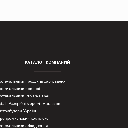
КАТАЛОГ КОМПАНИЙ
остачальники продуктів харчування
остачальники nonfood
стачальники Private Label
tail. Роздрібні мережі, Магазини
истрибутори України
гропромисловий комплекс
остачальники обладнання