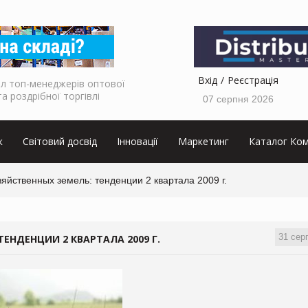
Вхід
Реєстрація
л топ-менеджерів оптової
та роздрібної торгівлі
07 серпня 2026
к
Світовий досвід
Інновації
Маркетинг
Каталог Ком
яйственных земель: тенденции 2 квартала 2009 г.
31 сер
ЕНДЕНЦИИ 2 КВАРТАЛА 2009 Г.