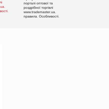
порталі оптової та
роздрібної торгівлі
www.trademaster.ua.
правила. Особливості.
Рекомендації