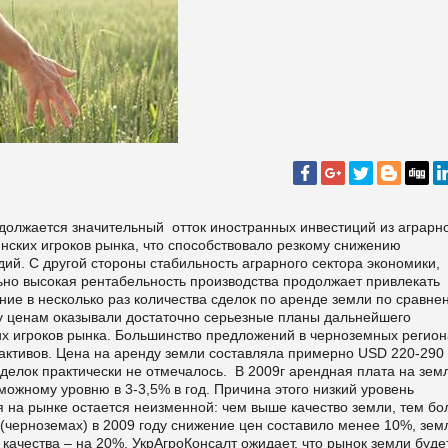
одолжается значительный отток иностранных инвестиций из аграрн
нских игроков рынка, что способствовало резкому снижению
ий. С другой стороны стабильность аграрного сектора экономики,
льно высокая рентабельность производства продолжает привлекать
ние в несколько раз количества сделок по аренде земли по сравне
 ценам оказывали достаточно серьезные планы дальнейшего
х игроков рынка. Большинство предложений в черноземных регио
активов. Цена на аренду земли составляла примерно USD 220-290 /
делок практически не отмечалось. В 2009г арендная плата на зем
ожному уровню в 3-3,5% в год. Причина этого низкий уровень
 на рынке остается неизменной: чем выше качество земли, тем бо
(черноземах) в 2009 году снижение цен составило менее 10%, зем
 качества – на 20%. УкрАгроКонсалт ожидает, что рынок земли буде