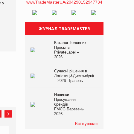
е у
асортимент, якого покупці
не очікують побачити на
платформі
ЖУРНАЛ TRADEMASTER
Каталог Головних
Проєктів
PrivateLabel –
2026
Сучасні рішення в
Логістиці&Дистрибуції
– 2026. Травень
Новинки.
Просування
брендів
FMCG.Березень
2026
Всі журнали