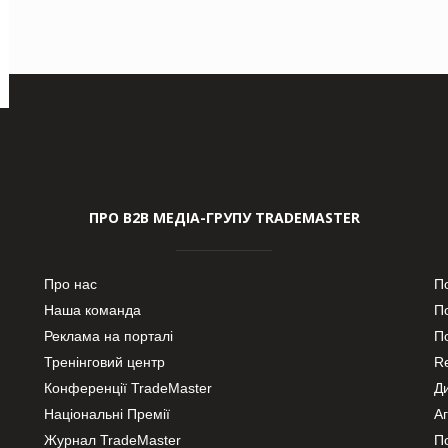
ПРО В2В МЕДІА-ГРУПУ TRADEMASTER
Про нас
П
Наша команда
П
Реклама на порталі
По
Тренінговий центр
Re
Конференції TradeMaster
Д
Національні Премії
А
Журнал TradeMaster
П