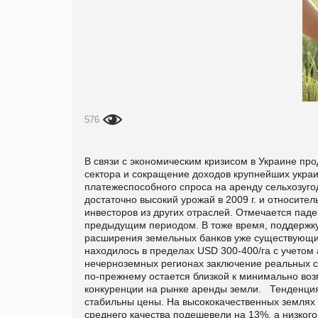
576
В связи с экономическим кризисом в Украине пр
сектора и сокращение доходов крупнейших украи
платежеспособного спроса на аренду сельхозугод
достаточно высокий урожай в 2009 г. и относите
инвесторов из других отраслей. Отмечается паде
предыдущим периодом. В тоже время, поддержку
расширения земельных банков уже существующи
находилось в пределах USD 300-400/га с учетом 
нечерноземных регионах заключение реальных с
по-прежнему остается близкой к минимально возм
конкуренции на рынке аренды земли. Тенденция
стабильны цены. На высококачественных землях 
среднего качества подешевели на 13%, а низкого