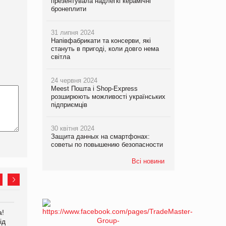
презентувала надлегкі керамічні
бронеплити
31 липня 2024
Напівфабрикати та консерви, які
стануть в пригоді, коли довго нема
світла
24 червня 2024
Meest Пошта і Shop-Express
розширюють можливості українських
підприємців
30 квітня 2024
Защита данных на смартфонах:
советы по повышению безопасности
Всі новини
а!
EVA.UA запустила
Kraft Heinz скоротила
ід
кампанію «Хто б знав» про
збиток у першому півріччі