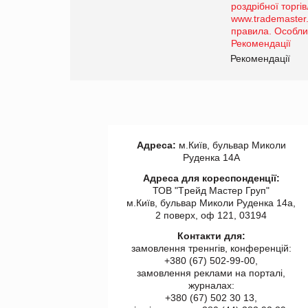
порталі оптової та
роздрібної торгівлі
www.trademaster.ua.
правила. Особливості.
ії
Рекомендації
Адреса:
м.Київ, бульвар Миколи
Руденка 14А
Адреса для кореспонденції:
ТОВ "Tрейд Мастер Груп"
м.Київ, бульвар Миколи Руденка 14а,
2 поверх, оф 121, 03194
Контакти для:
замовлення треннгів, конференцій:
+380 (67) 502-99-00,
замовлення реклами на порталі,
журналах:
+380 (67) 502 30 13,