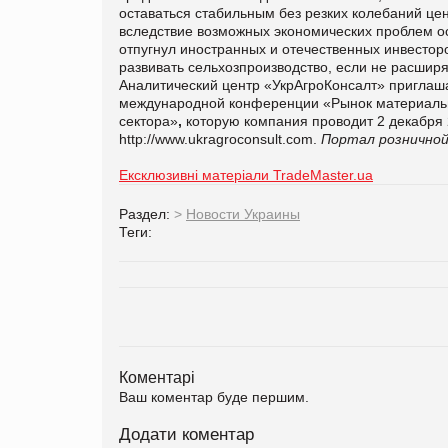
оставаться стабильным без резких колебаний це
вследствие возможных экономических проблем ос
отпугнул иностранных и отечественных инвесто
развивать сельхозпроизводство, если не расшир
Аналитический центр «УкрАгроКонсалт» приглаш
международной конференции «Рынок материально
сектора»
,
которую компания проводит 2 декабря 2
http://www.ukragroconsult.com.
Портал розничной
Ексклюзивні матеріали TradeMaster.ua
Раздел:
>
Новости Украины
Теги:
Коментарі
Ваш коментар буде першим.
Додати коментар