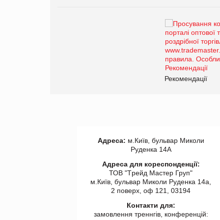
Брагина Людмила
Просування компанії на
порталі оптової та
роздрібної торгівлі
www.trademaster.ua.
правила. Особливості.
ії
Рекомендації
Адреса:
м.Київ, бульвар Миколи
Руденка 14А
Адреса для кореспонденції:
ТОВ "Tрейд Мастер Груп"
м.Київ, бульвар Миколи Руденка 14а,
2 поверх, оф 121, 03194
Контакти для:
замовлення треннгів, конференцій: