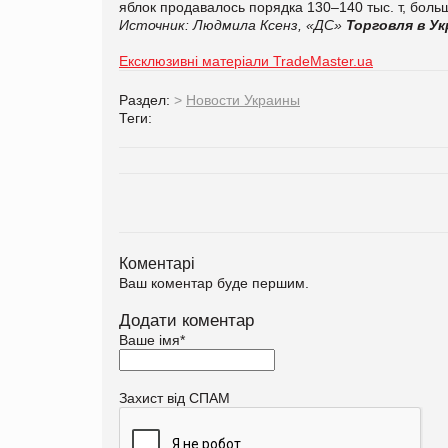
яблок продавалось порядка 130–140 тыс. т, боль
Источник:
Людмила Ксенз, «ДС»
Торговля в Ук
Ексклюзивні матеріали TradeMaster.ua
Раздел:
>
Новости Украины
Теги:
Коментарі
Ваш коментар буде першим.
Додати коментар
Ваше імя
*
Захист від СПАМ