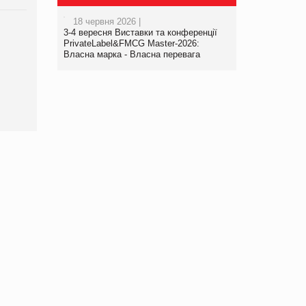
18 червня 2026 |
3-4 вересня Виставки та конференції
Брагина Людмила
PrivateLabel&FMCG Master-2026:
Просування компанії на
Власна марка - Власна перевага
порталі оптової та
роздрібної торгівлі
www.trademaster.ua.
правила. Особливості.