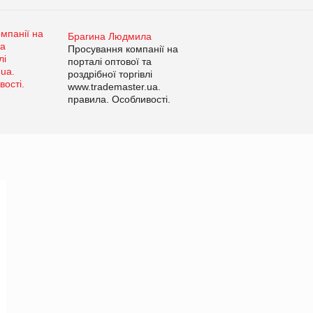
Брагина Людмила
Просування компанії на
порталі оптової та
роздрібної торгівлі
www.trademaster.ua.
правила. Особливості.
Рекомендації