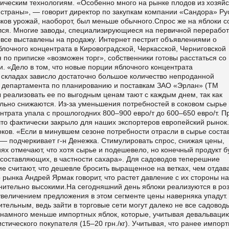
ческим технологиям. «Особенно много на рынке плодов из хозяйс
 страны», — говорит директор по закупкам компании «Сандора» Ру
озков урожай, наоборот, был меньше обычного.Спрос же на яблоки с
лся. Многие заводы, специализирующиеся на первичной переработ
вовсе выставлены на продажу. Интернет пестрит объявлениями о
лочного концентрата в Кировоградской, Черкасской, Черниговской
 по приписке «возможен торг», собственники готовы расстаться со
. «Дело в том, что новые порции яблочного концентрата
 складах зависло достаточно большое количество непроданной
р департамента по планированию и поставкам ЗАО «Эрлан» (ТМ
реализовать ее по выгодным ценам тают с каждым днем, так как
ьно снижаются. Из-за уменьшения потребностей в соковом сырье 
нтрата упала с прошлогодних 800–900 евро/т до 600–650 евро/т. П
что фактически закрыло для наших экспортеров европейский рынок.
ков. «Если в минувшем сезоне потребности отрасли в сырье соста
т», — подчеркивает г-н Денежка. Стимулировать спрос, снижая цены,
иях отмечают, что хотя сырье и подешевело, но конечный продукт б
х составляющих, в частности сахара». Для садоводов теперешние
 считают, что дешевле бросить выращенное на ветках, чем отдав
рынка Андрей Ярмак говорит, что растет давление с их стороны на
нительно высокими.На сегодняшний день яблоки реализуются в ро
с увеличением предложения в этом сегменте цены наверняка упадут.
тельным, ведь зайти в торговые сети могут далеко не все садовод
 намного меньше импортных яблок, которые, учитывая девальваци
стического покупателя (15–20 грн./кг). Учитывая, что ранее импор