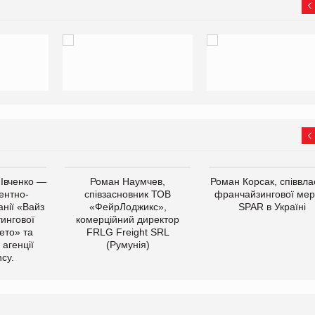
 Івченко —
Роман Наумчев,
Роман Корсак, співвла
ентно-
співзасновник ТОВ
франчайзингової мер
нії «Вайз
«ФейрЛоджикс»,
SPAR в Україні
тингової
комерційний директор
ето» та
FRLG Freight SRL
 агенції
(Румунія)
cy.