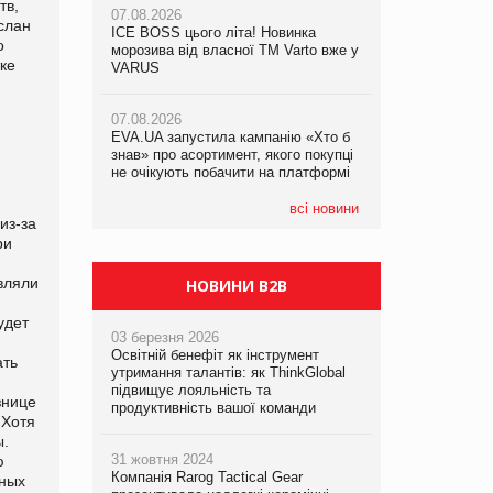
тв,
07.08.2026
слан
ICE BOSS цього літа! Новинка
06.08.2026
о
07.08.2026
морозива від власної ТМ Varto вже у
Смачна новинка для хвостатих: у
ке
Франція заборонила рекламні дзвінки
VARUS
VARUS з’явилися паучі Varto Paw
без згоди клієнтів
expert від власної ТМ Varto!
07.08.2026
EVA.UA запустила кампанію «Хто б
05.08.2026
знав» про асортимент, якого покупці
Мережа супермаркетів VARUS купує
не очікують побачити на платформі
мережу магазинів формату
convenience store КОЛО: об’єднана
компанія налічуватиме 374 магазини
всі новини
из-за
ри
вляли
НОВИНИ B2B
удет
03 березня 2026
Освітній бенефіт як інструмент
ать
утримання талантів: як ThinkGlobal
підвищує лояльність та
знице
продуктивність вашої команди
 Хотя
ы.
31 жовтня 2024
ю
Компанія Rarog Tactical Gear
тных