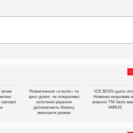
ї може
Розмитнення «з коліс» та
ICE BOSS цього літ
великі
крос-докінг: як оперативні
Новинка морозива в
світової
логістичні рішення
власної ТМ Varto вж
ки
допомагають бізнесу
VARUS
зменшити ризики