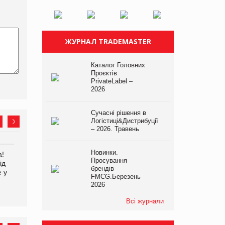
ЖУРНАЛ TRADEMASTER
Каталог Головних
Проєктів
PrivateLabel –
2026
Сучасні рішення в
Логістиці&Дистрибуції
– 2026. Травень
Новинки.
а!
EVA.UA запустила
Kraft Heinz скоротила
Просування
ід
кампанію «Хто б знав» про
збиток у першому півріччі
брендів
е у
асортимент, якого покупці
FMCG.Березень
не очікують побачити на
2026
платформі
Всі журнали