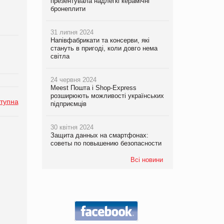
презентувала надлегкі керамічні
бронеплити
31 липня 2024
Напівфабрикати та консерви, які
стануть в пригоді, коли довго нема
світла
24 червня 2024
Meest Пошта і Shop-Express
розширюють можливості українських
тупна
підприємців
30 квітня 2024
Защита данных на смартфонах:
советы по повышению безопасности
Всі новини