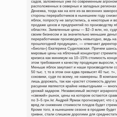
садов, заложенных уже по современным агрономи
расположенных в северных и западных регионах
Денежка, тогда как на юге из-за весенних замор
стороны переработчиков в нынешнем году снизи
яблок, попросту не запустились, а некоторые и 
продаже цехов и предприятий по производству яб
областях. Заявленные цены — $2–3 млн, но, судя
своим бизнесом и за значительно меньшие деньги
переработчикам производить невыгодно, ведь на
прошлогодней продукции», — отмечает директо
«Биола») Екатерина Судиловская. Причем шансы 
мировые цены на яблочный концентрат стремител
кризиса как минимум на 10–15% стоимость конце
этом требования к качеству продукции выросли, 
Меньше яблок закупают и наши производители со
50 тыс. т, то в этом они едва превысят 40 тыс. 
соковики, судя по всему, не намерены. В компан
лишь дорожать, так как «растет стоимость други
расценки являются крайне невыгодными — многие
урожай задаром. Независимый эксперт аграрного 
«свежий» рынок, цены на котором остаются срав
по 3–5 грн./кг. Андрей Ярмак прогнозирует, что 
вряд ли снижение стоимости плодов будет стреми
Кроме того, в нынешнем сезоне в продаже будет
гривни, стали слишком дорогими для среднестати