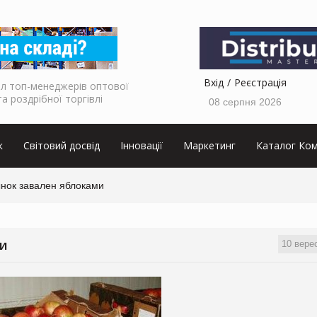
Вхід
Реєстрація
л топ-менеджерів оптової
та роздрібної торгівлі
08 серпня 2026
к
Світовий досвід
Інновації
Маркетинг
Каталог Ком
нок завален яблоками
10 вере
МИ