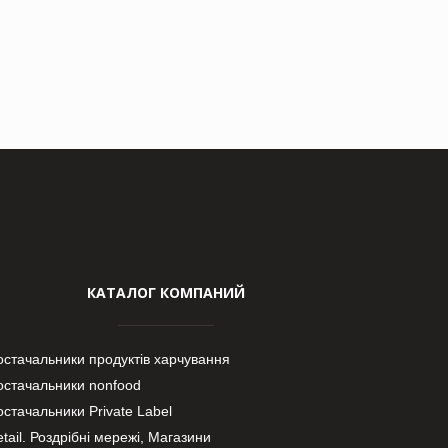
КАТАЛОГ КОМПАНИЙ
остачальники продуктів харчування
остачальники nonfood
стачальники Private Label
tail. Роздрібні мережі, Магазини