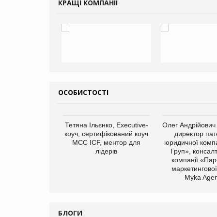
КРАЩІ КОМПАНІЇ
ОСОБИСТОСТІ
арас Ігорович,
Тетяна Ільєнко, Executive-
Олег Андрійович
иробництва ТОВ
коуч, сертифікований коуч
директор пат
Герчак"
МСС ICF, ментор для
юридичної компа
лідерів
Груп», консал
компанії «Пар
маркетингової
Myka Agen
БЛОГИ