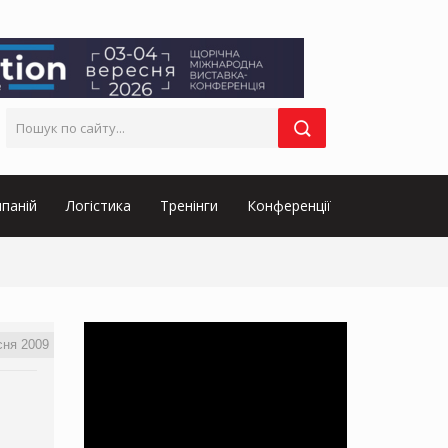
паній
Логістика
Тренінги
Конференції
сня 2009