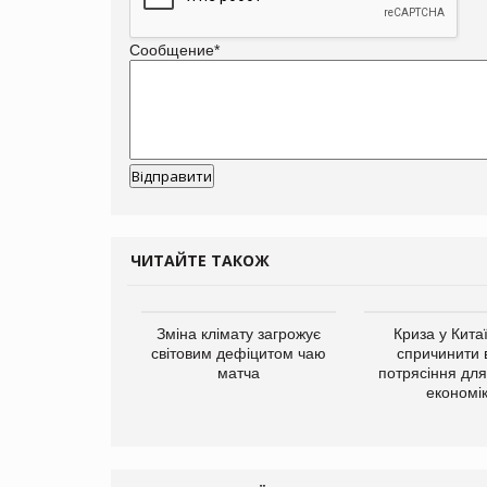
Сообщение
*
ЧИТАЙТЕ ТАКОЖ
ує виробника
Зміна клімату загрожує
Криза у Кита
добавок Thorne
світовим дефіцитом чаю
спричинити 
матча
потрясіння для 
економі