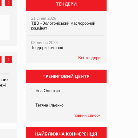
ТЕНДЕРИ
21 січня 2026
ТДВ «Золотоніський маслоробний
комбінат»
03 липня 2023
Тендери компанії
Всі тендери
ТРЕНІНГОВИЙ ЦЕНТР
сник
Олексій Логачов-Михайлов
Яна Сараніна, директор
ежі
Файно маркет Директор
компанії «УкраМарин»
департаменту з
Яна Олентир
виробництва
Тетяна Ільєнко
повний список
НАЙБЛИЖЧА КОНФЕРЕНЦІЯ