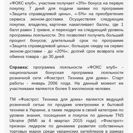
«ФОКС клуб», участник получает «3%» бонуса на первую
покупку, 7 дней для подачи заявки по программе
«Защита справедливой цены», «-5%» на приобретение
сервиса эконом-доставки. Осуществляя следующие
покупки, владелец карточки накапливает баллы, где 1
балл равен 1 гривне, и переходит на следующий уровень
программы лояльности. Это позволяет получить больший
процент бонусов; длительный срок по программе
«Защита справедливой цены»; большую скидку на сервис
эконом-доставки - до «20%»; долгий срок возврата или
обмена товара - до 30 дней.
Справка:
программа лояльности «ФОКС клуб» -
национальная бонусная программа лояльности
розничной сети «Фокстрот. Техника для дома». Старт
работы - январь 2006 гогда. На данный момент ее
участниками являются более 5 миллионов человек.
ТМ «Фокстрот. Техника для дома» является ведущей
розничной сетью по продаже электроники и бытовой
техники в Украине, а также лидером в своей категории по
уровню знания, посещения и покупок по данным TNS
Ukraine (MMI за 4 квартал 2015 года). «Фокстрот»
признан лидером по динамике развития собственных
торговых марок среди украинских ритейлеров в рамках