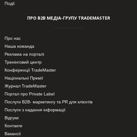
Події
ПРО В2В МЕДІА-ГРУПУ TRADEMASTER
Про нас
Наша команда
Реклама на порталі
Тренінговий центр
Конференції TradeMaster
Національні Премії
Журнал TradeMaster
Портал про Private Label
Послуги В2В- маркетингу та PR для клієнтів
Послуги з надання інформації
Відгуки
Контакти
Вакансії