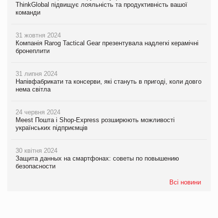
ThinkGlobal підвищує лояльність та продуктивність вашої
команди
31 жовтня 2024
Компанія Rarog Tactical Gear презентувала надлегкі керамічні
бронеплити
31 липня 2024
Напівфабрикати та консерви, які стануть в пригоді, коли довго
нема світла
24 червня 2024
Meest Пошта і Shop-Express розширюють можливості
українських підприємців
30 квітня 2024
Защита данных на смартфонах: советы по повышению
безопасности
Всі новини