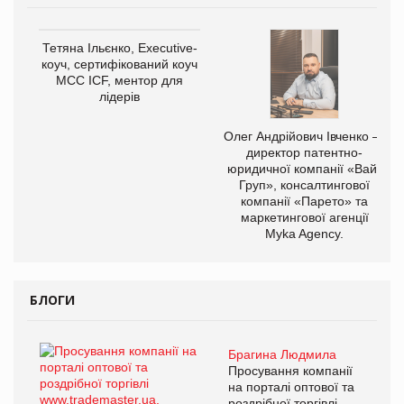
Тетяна Ільєнко, Executive-
коуч, сертифікований коуч
МСС ICF, ментор для
лідерів
Олег Андрійович Івченко —
директор патентно-
юридичної компанії «Вайз
Груп», консалтингової
компанії «Парето» та
маркетингової агенції
Myka Agency.
БЛОГИ
Брагина Людмила
Просування компанії
на порталі оптової та
роздрібної торгівлі