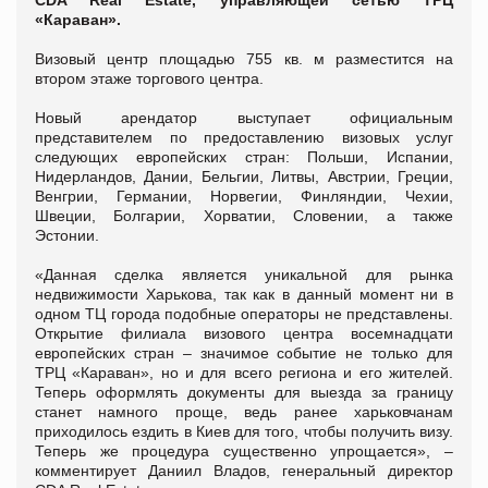
CDA Real Estate, управляющей сетью ТРЦ
«Караван».
Визовый центр площадью 755 кв. м разместится на
втором этаже торгового центра.
Новый арендатор выступает официальным
представителем по предоставлению визовых услуг
следующих европейских стран: Польши, Испании,
Нидерландов, Дании, Бельгии, Литвы, Австрии, Греции,
Венгрии, Германии, Норвегии, Финляндии, Чехии,
Швеции, Болгарии, Хорватии, Словении, а также
Эстонии.
«Данная сделка является уникальной для рынка
недвижимости Харькова, так как в данный момент ни в
одном ТЦ города подобные операторы не представлены.
Открытие филиала визового центра восемнадцати
европейских стран – значимое событие не только для
ТРЦ «Караван», но и для всего региона и его жителей.
Теперь оформлять документы для выезда за границу
станет намного проще, ведь ранее харьковчанам
приходилось ездить в Киев для того, чтобы получить визу.
Теперь же процедура существенно упрощается», –
комментирует Даниил Владов, генеральный директор