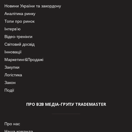
Новини України та закордону
Аналітика ринку
Топи про ринок
Інтерв’ю
Відео-тренінги
Світовий досвід
Інновації
Маркетинг&Продажі
Закупки
Логістика
Закон
Події
ПРО В2В МЕДІА-ГРУПУ TRADEMASTER
Про нас
Наша команда