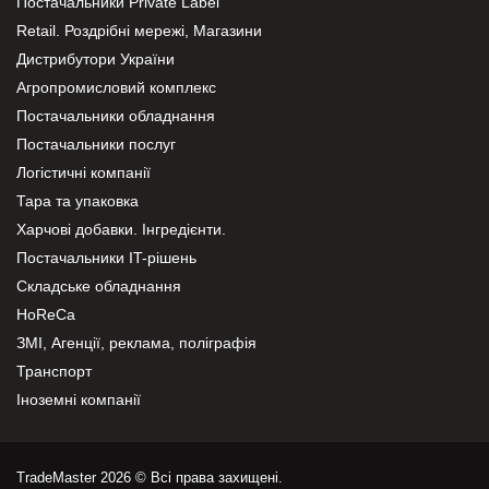
Постачальники Private Label
Retail. Роздрібні мережі, Магазини
Дистрибутори України
Агропромисловий комплекс
Постачальники обладнання
Постачальники послуг
Логістичні компанії
Тара та упаковка
Харчові добавки. Інгредієнти.
Постачальники IT-рішень
Складське обладнання
HoReCa
ЗМІ, Агенції, реклама, поліграфія
Транспорт
Іноземні компанії
TradeMaster 2026 © Всі права захищені.