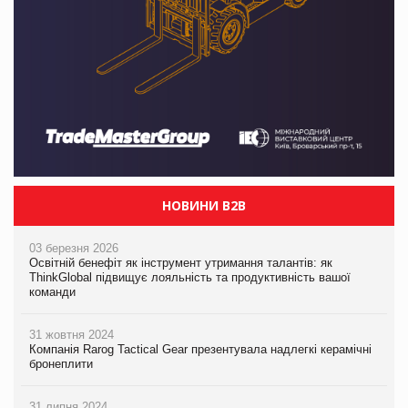
НОВИНИ B2B
03 березня 2026
Освітній бенефіт як інструмент утримання талантів: як
ThinkGlobal підвищує лояльність та продуктивність вашої
команди
31 жовтня 2024
Компанія Rarog Tactical Gear презентувала надлегкі керамічні
бронеплити
31 липня 2024