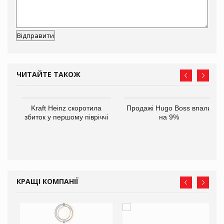
ЧИТАЙТЕ ТАКОЖ
ам
Kraft Heinz скоротила
Продажі Hugo Boss впали
іше
збиток у першому півріччі
на 9%
КРАЩІ КОМПАНІЇ