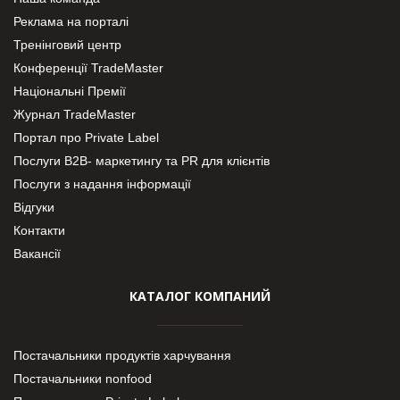
Реклама на порталі
Тренінговий центр
Конференції TradeMaster
Національні Премії
Журнал TradeMaster
Портал про Private Label
Послуги В2В- маркетингу та PR для клієнтів
Послуги з надання інформації
Відгуки
Контакти
Вакансії
КАТАЛОГ КОМПАНИЙ
Постачальники продуктів харчування
Постачальники nonfood