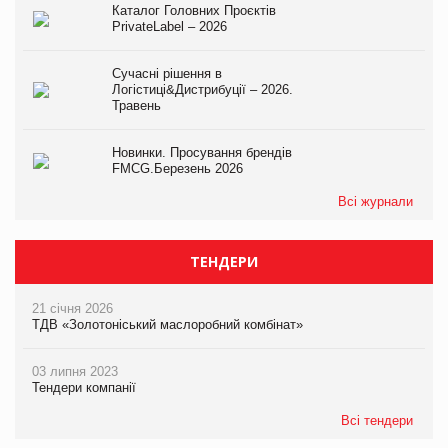
Каталог Головних Проєктів
PrivateLabel – 2026
Сучасні рішення в
Логістиці&Дистрибуції – 2026.
Травень
Новинки. Просування брендів
FMCG.Березень 2026
Всі журнали
ТЕНДЕРИ
21 січня 2026
ТДВ «Золотоніський маслоробний комбінат»
03 липня 2023
Тендери компанії
Всі тендери