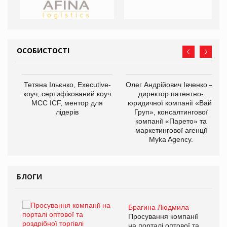
ОСОБИСТОСТІ
,
Тетяна Ільєнко, Executive-
Олег Андрійович Івченко —
ОВ
коуч, сертифікований коуч
директор патентно-
МСС ICF, ментор для
юридичної компанії «Вайз
лідерів
Груп», консалтингової
компанії «Парето» та
маркетингової агенції
Myka Agency.
БЛОГИ
Брагина Людмила
ї
Просування компанії
а
на порталі оптової та