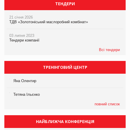
ТЕНДЕРИ
21 січня 2026
ТДВ «Золотоніський маслоробний комбінат»
03 липня 2023
Тендери компанії
Всі тендери
ТРЕНІНГОВИЙ ЦЕНТР
Яна Олентир
Тетяна Ільєнко
повний список
НАЙБЛИЖЧА КОНФЕРЕНЦІЯ