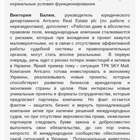
нормальные условия функционирования.
Виктория Балюк
, руководитель юридического
департамента Arricano Real Estate plc (по работе с
нерезидентами), дополняет: «Работая даже в абсолютно
правовом поле, международные компании сталкиваются
с рисками, которые при вхождении в проект кажутся
маловероятными, но в связи с отсутствием эффективной
работы судебной системы и правоохранительных
органов, могут стать вполне реальными. В первую
очередь, речь идет о рисках потери инвестиций и активов
в Украине. Яркий пример тому – ситуация ТРК SKY Mall.
Компания Arricano готова инвестировать в экономику
Украины, реализовывать новые проекты, которые
способствуют развитию бизнесов арендаторов и
экономики страны в целом. Нам интересны новые
уникальные проекты и форматы сотрудничества, которые
предлагают партнеры компании. Но факт остается
фактом – защитить бизнес и вернуть принадлежащий
компании актив при наличии решений международных
судов, но при отсутствии верховенства права, нежелание
партнеров следовать букве закона и добросовестно
выполнять свои обязательства, до сих пор очень
непросто. И международное сообщество обеспокоено
такой ситуацией в Украине. Потенциальные инвесторы