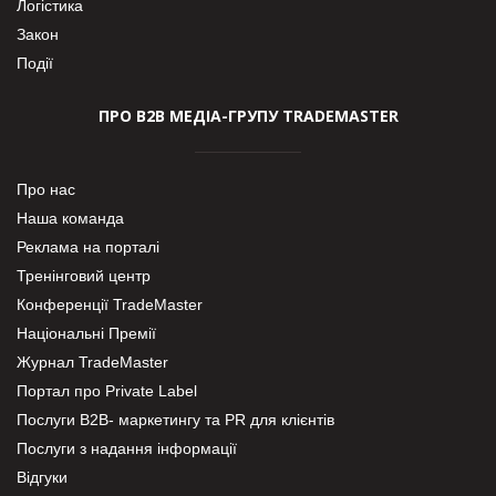
Логістика
Закон
Події
ПРО В2В МЕДІА-ГРУПУ TRADEMASTER
Про нас
Наша команда
Реклама на порталі
Тренінговий центр
Конференції TradeMaster
Національні Премії
Журнал TradeMaster
Портал про Private Label
Послуги В2В- маркетингу та PR для клієнтів
Послуги з надання інформації
Відгуки