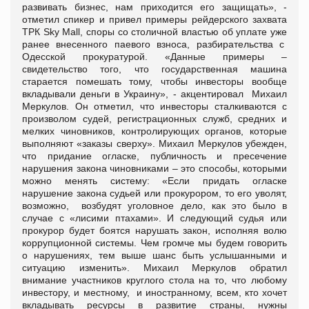
развивать бизнес, нам приходится его защищать», -
отметил спикер и привел примеры рейдерского захвата
ТРК Sky Mall, споры со столичной властью об уплате уже
ранее внесенного паевого взноса, разбирательства с
Одесской прокуратурой. «Данные примеры –
свидетельство того, что государственная машина
старается помешать тому, чтобы инвесторы вообще
вкладывали деньги в Украину», - акцентировал Михаил
Меркулов. Он отметил, что инвесторы сталкиваются с
произволом судей, регистрационных служб, средних и
мелких чиновников, контролирующих органов, которые
выполняют «заказы сверху». Михаил Меркулов убежден,
что придание огласке, публичность и пресечение
нарушения закона чиновниками – это способы, которыми
можно менять систему: «Если придать огласке
нарушение закона судьей или прокурором, то его уволят,
возможно, возбудят уголовное дело, как это было в
случае с «лисими птахами». И следующий судья или
прокурор будет боятся нарушать закон, исполняя волю
коррупционной системы. Чем громче мы будем говорить
о нарушениях, тем выше шанс быть услышанными и
ситуацию изменить». Михаил Меркулов обратил
внимание участников круглого стола на то, что любому
инвестору, и местному, и иностранному, всем, кто хочет
вкладывать ресурсы в развитие страны, нужны