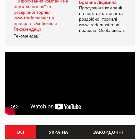
Брагина Людмила
ї
Просування компанії
а
на порталі оптової та
роздрібної торгівлі
www.trademaster.ua.
і.
правила. Особливості.
Рекомендації
Ре
ВСІ
УКРАЇНА
ЗАКОРДОННІ