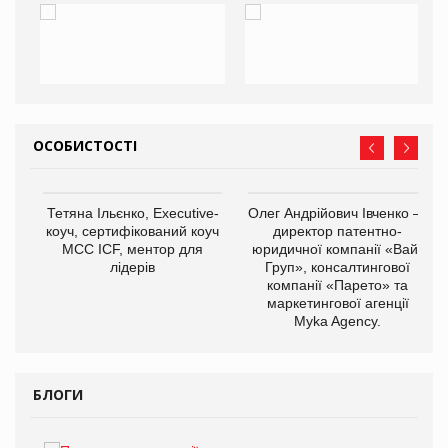
ОСОБИСТОСТІ
,
Тетяна Ільєнко, Executive-
Олег Андрійович Івченко —
ОВ
коуч, сертифікований коуч
директор патентно-
МСС ICF, ментор для
юридичної компанії «Вайз
лідерів
Груп», консалтингової
компанії «Парето» та
маркетингової агенції
Myka Agency.
БЛОГИ