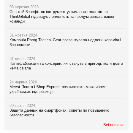
03 березня 2026
Освітній бенефіт як інструмент утримання талантів: як
ThinkGlobal підвищує лояльність та продуктивність вашої
команди
31 жовтня 2024
Компанія Rarog Tactical Gear презентувала надлегкі керамічні
бронеплити
31 липня 2024
Напівфабрикати та консерви, які стануть в пригоді, коли довго
нема світла
24 червня 2024
Meest Пошта і Shop-Express розширюють можливості
українських підприємців
30 квітня 2024
Защита данных на смартфонах: советы по повышению
безопасности
Всі новини