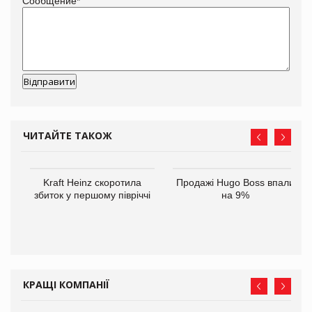
Сообщение
*
ЧИТАЙТЕ ТАКОЖ
ам
Kraft Heinz скоротила
Продажі Hugo Boss впали
іше
збиток у першому півріччі
на 9%
КРАЩІ КОМПАНІЇ