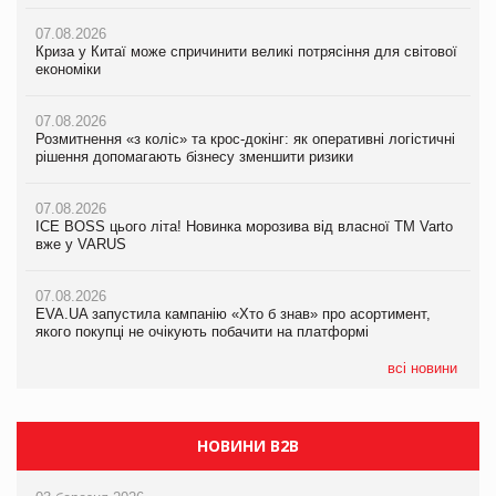
07.08.2026
07.08.2026
Криза у Китаї може спричинити великі потрясіння для світової
07.08.2026
Криза у Китаї може спричинити великі потрясіння для світової
економіки
ICE BOSS цього літа! Новинка морозива від власної ТМ Varto
економіки
вже у VARUS
07.08.2026
07.08.2026
Розмитнення «з коліс» та крос-докінг: як оперативні логістичні
07.08.2026
Kraft Heinz скоротила збиток у першому півріччі
рішення допомагають бізнесу зменшити ризики
EVA.UA запустила кампанію «Хто б знав» про асортимент,
якого покупці не очікують побачити на платформі
07.08.2026
07.08.2026
Продажі Hugo Boss впали на 9%
ICE BOSS цього літа! Новинка морозива від власної ТМ Varto
06.08.2026
вже у VARUS
Смачна новинка для хвостатих: у VARUS з’явилися паучі
07.08.2026
Varto Paw expert від власної ТМ Varto!
Франція заборонила рекламні дзвінки без згоди клієнтів
07.08.2026
EVA.UA запустила кампанію «Хто б знав» про асортимент,
05.08.2026
якого покупці не очікують побачити на платформі
Мережа супермаркетів VARUS купує мережу магазинів
формату convenience store КОЛО: об’єднана компанія
налічуватиме 374 магазини
всі новини
НОВИНИ B2B