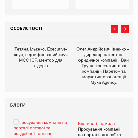
ОСОБИСТОСТІ
,
Тетяна Ільєнко, Executive-
Олег Андрійович Івченко —
ОВ
коуч, сертифікований коуч
директор патентно-
МСС ICF, ментор для
юридичної компанії «Вайз
лідерів
Груп», консалтингової
компанії «Парето» та
маркетингової агенції
Myka Agency.
БЛОГИ
Брагина Людмила
ї
Просування компанії
а
на порталі оптової та