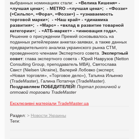
выбранных номинациях стали:
- «Велика Кишеня» -
«лучшая цена»;
- METRO –«лучшая цена»;
- «Фоззи»
(«Сильпо», «Фора», «Фоззи») – «узнаваемость
торговой марки»;
- «Наш край» - «динамика
развития»;
- «Марс» - «вклад в развитие товарной
категории»;
- «АТБ-маркет» - «инновация года».
Решение о присуждении Премий основывалось на
поданных ритейлерами анкетах-заявках, а также данных
предварительного анализа украинского рынка СТМ,
проведенного членами Экспертного совета.
Экспертный
совет
: глава экспертного совета - Юрий Наврузов (
Netton
Consulting
Group
, преподаватель МВА), Святослава
Свист (Nielsen Ukraine),
Валерий Лобовко (эксперт,
«Новая торговля», «Торговое дело»), Татьяна Ильенко
(
TradeMaster
), Галина Потапчук (
TradeMaster
).
Поздравляем ПОБЕДИТЕЛЕЙ!
Портал розничной и
оптовой торговли TradeMaster
Ексклюзивні матеріали TradeMaster.ua
Раздел:
>
Новости Украины
Теги: