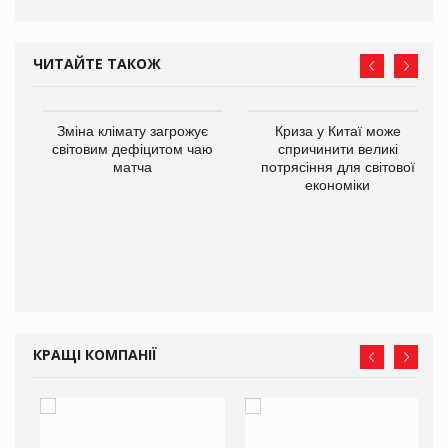
ЧИТАЙТЕ ТАКОЖ
Зміна клімату загрожує
Криза у Китаї може
світовим дефіцитом чаю
спричинити великі
матча
потрясіння для світової
економіки
ne
КРАЩІ КОМПАНІЇ