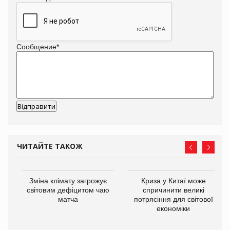
Сообщение
*
ЧИТАЙТЕ ТАКОЖ
Зміна клімату загрожує
Криза у Китаї може
ne
світовим дефіцитом чаю
спричинити великі
матча
потрясіння для світової
економіки