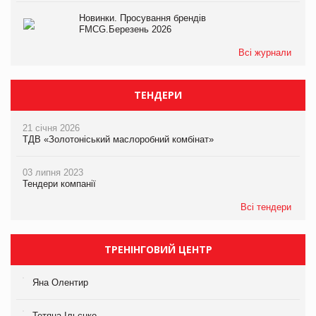
Новинки. Просування брендів
FMCG.Березень 2026
Всі журнали
ТЕНДЕРИ
21 січня 2026
ТДВ «Золотоніський маслоробний комбінат»
03 липня 2023
Тендери компанії
Всі тендери
ТРЕНІНГОВИЙ ЦЕНТР
Яна Олентир
Тетяна Ільєнко