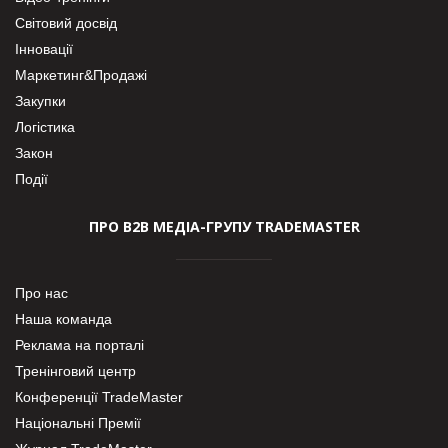
Світовий досвід
Інновації
Маркетинг&Продажі
Закупки
Логістика
Закон
Події
ПРО В2В МЕДІА-ГРУПУ TRADEMASTER
Про нас
Наша команда
Реклама на порталі
Тренінговий центр
Конференції TradeMaster
Національні Премії