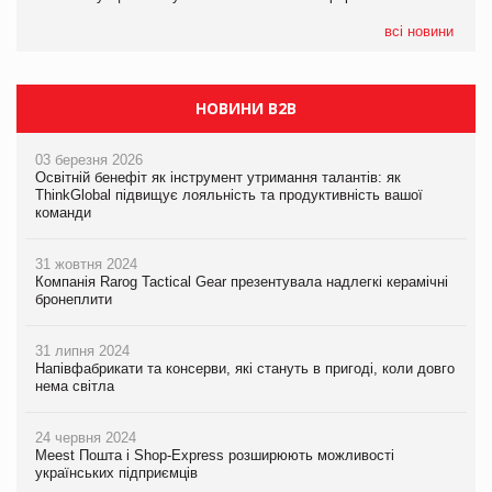
формату convenience store КОЛО: об’єднана компанія
налічуватиме 374 магазини
всі новини
НОВИНИ B2B
03 березня 2026
Освітній бенефіт як інструмент утримання талантів: як
ThinkGlobal підвищує лояльність та продуктивність вашої
команди
31 жовтня 2024
Компанія Rarog Tactical Gear презентувала надлегкі керамічні
бронеплити
31 липня 2024
Напівфабрикати та консерви, які стануть в пригоді, коли довго
нема світла
24 червня 2024
Meest Пошта і Shop-Express розширюють можливості
українських підприємців