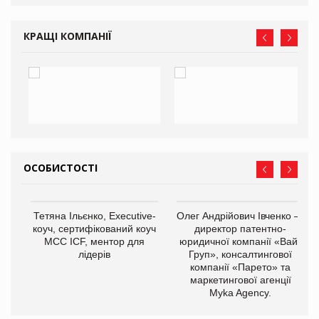
КРАЩІ КОМПАНІЇ
ОСОБИСТОСТІ
,
Тетяна Ільєнко, Executive-
Олег Андрійович Івченко —
ОВ
коуч, сертифікований коуч
директор патентно-
МСС ICF, ментор для
юридичної компанії «Вайз
лідерів
Груп», консалтингової
компанії «Парето» та
маркетингової агенції
Myka Agency.