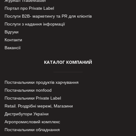
Журнал TradeMaster
Портал про Private Label
Послуги В2В- маркетингу та PR для клієнтів
Послуги з надання інформації
Відгуки
Контакти
Вакансії
КАТАЛОГ КОМПАНИЙ
Постачальники продуктів харчування
Постачальники nonfood
Постачальники Private Label
Retail. Роздрібні мережі, Магазини
Дистрибутори України
Агропромисловий комплекс
Постачальники обладнання