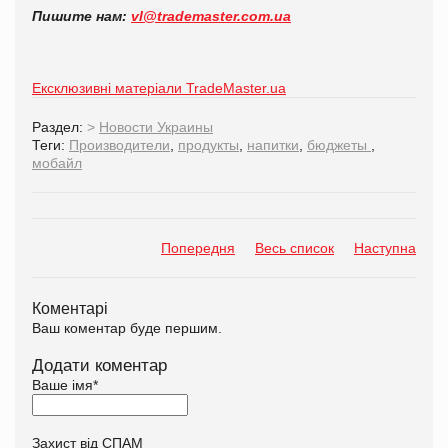
Пишите нам:
vl@trademaster.com.ua
Ексклюзивні матеріали TradeMaster.ua
Раздел:
>
Новости Украины
Теги:
Производители
,
продукты
,
напитки
,
бюджеты
,
мобайл
Попередня
Весь список
Наступна
Коментарі
Ваш коментар буде першим.
Додати коментар
Ваше імя
*
Захист від СПАМ