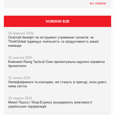
05.08.2026
всі новини
Сергій Лісунов про заморожені хлібобулочні вироби на
PrivateLabel&FMCG Master 2026
НОВИНИ B2B
03 березня 2026
Освітній бенефіт як інструмент утримання талантів: як
ThinkGlobal підвищує лояльність та продуктивність вашої
команди
31 жовтня 2024
Компанія Rarog Tactical Gear презентувала надлегкі керамічні
бронеплити
31 липня 2024
Напівфабрикати та консерви, які стануть в пригоді, коли довго
нема світла
24 червня 2024
Meest Пошта і Shop-Express розширюють можливості
українських підприємців