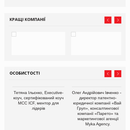
КРАЩІ КОМПАНІЇ
ОСОБИСТОСТІ
,
Тетяна Ільєнко, Executive-
Олег Андрійович Івченко —
ОВ
коуч, сертифікований коуч
директор патентно-
МСС ICF, ментор для
юридичної компанії «Вайз
лідерів
Груп», консалтингової
компанії «Парето» та
маркетингової агенції
Myka Agency.