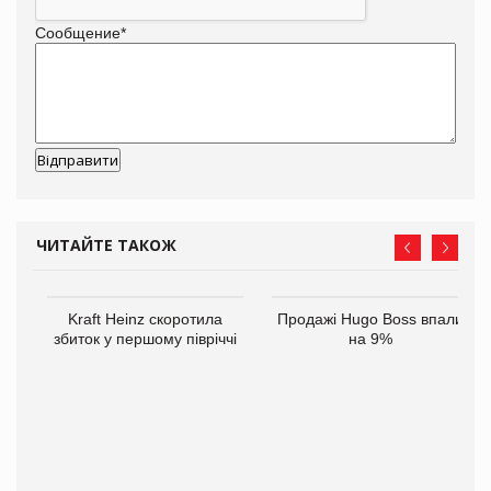
Сообщение
*
ЧИТАЙТЕ ТАКОЖ
ам
Kraft Heinz скоротила
Продажі Hugo Boss впали
іше
збиток у першому півріччі
на 9%