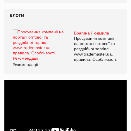
БЛОГИ
Брагина Людмила
ї
Просування компанії
а
на порталі оптової та
роздрібної торгівлі
www.trademaster.ua.
і.
правила. Особливості.
Рекомендації
Ре