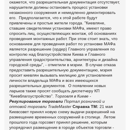
окажется, что разрешительная документация отсутствует,
нарушители должны остановить процесс установки
незаконного сооружения и немедленно демонтировать
его. Предполагается, что к этой работе будут
привлечены и простые жители города. "Киевляне,
ставшие свидетелями установки МАФа, имеют право
спросить лиц, осуществляющих монтаж, об основаниях
проведения монтажных работ. При этом стоит знать, что
основанием для проведения работ по установке МАФа
является разрешение (ордер) Главного управления по
контролю над благоустройством Киева и Главного
управления градостроительства, архитектуры и дизайна
городской среды", - отметили в мэрии. В случае отказа
предоставить разрешительную документацию, мэрия
просит киевлян вызывать милицию для установления
личности владельца МАФа и всех имеющихся
разрешительных документов. О появлении новых
ларьков также просят сообщать диспетчеру КП
"Киевблагоустройство".
Торговля в Киеве -
Регулирование торговли
Портал розничной и
оптовой торговли TradeMaster
Справка ТМ:
21 мая
Киевсовет принял новую схему выдачи разрешений на
размещение временных сооружений в столице. Летом
прошлого года горсовет принял решение, которым
упорядочил размещение в городе объектов торговли -