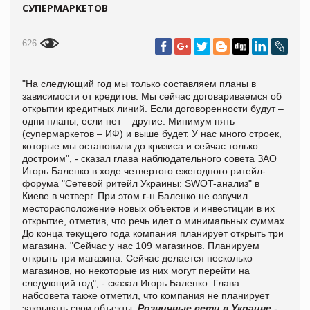
СУПЕРМАРКЕТОВ
626
"На следующий год мы только составляем планы в
зависимости от кредитов. Мы сейчас договариваемся об
открытии кредитных линий. Если договоренности будут –
одни планы, если нет – другие. Минимум пять
(супермаркетов – ИФ) и выше будет. У нас много строек,
которые мы остановили до кризиса и сейчас только
достроим", - сказал глава наблюдательного совета ЗАО
Игорь Баленко в ходе четвертого ежегодного ритейл-
форума "Сетевой ритейл Украины: SWOT-анализ" в
Киеве в четверг. При этом г-н Баленко не озвучил
месторасположение новых объектов и инвестиции в их
открытие, отметив, что речь идет о минимальных суммах.
До конца текущего года компания планирует открыть три
магазина. "Сейчас у нас 109 магазинов. Планируем
открыть три магазина. Сейчас делается несколько
магазинов, но некоторые из них могут перейти на
следующий год", - сказал Игорь Баленко. Глава
набсовета также отметил, что компания не планирует
закрывать свои объекты.
Розничные сети в Украине
-