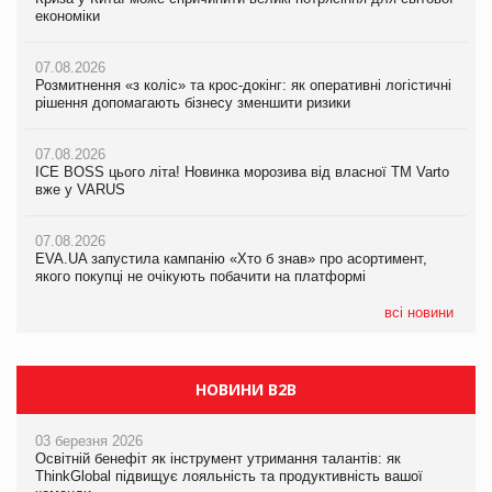
економіки
ICE BOSS цього літа! Новинка морозива від власної ТМ Varto
економіки
вже у VARUS
07.08.2026
07.08.2026
Розмитнення «з коліс» та крос-докінг: як оперативні логістичні
07.08.2026
Kraft Heinz скоротила збиток у першому півріччі
рішення допомагають бізнесу зменшити ризики
EVA.UA запустила кампанію «Хто б знав» про асортимент,
якого покупці не очікують побачити на платформі
07.08.2026
07.08.2026
Продажі Hugo Boss впали на 9%
ICE BOSS цього літа! Новинка морозива від власної ТМ Varto
06.08.2026
вже у VARUS
Смачна новинка для хвостатих: у VARUS з’явилися паучі
07.08.2026
Varto Paw expert від власної ТМ Varto!
Франція заборонила рекламні дзвінки без згоди клієнтів
07.08.2026
EVA.UA запустила кампанію «Хто б знав» про асортимент,
05.08.2026
якого покупці не очікують побачити на платформі
Мережа супермаркетів VARUS купує мережу магазинів
формату convenience store КОЛО: об’єднана компанія
налічуватиме 374 магазини
всі новини
НОВИНИ B2B
03 березня 2026
Освітній бенефіт як інструмент утримання талантів: як
ThinkGlobal підвищує лояльність та продуктивність вашої