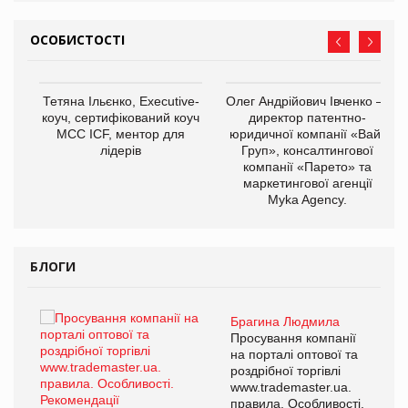
ОСОБИСТОСТІ
,
Тетяна Ільєнко, Executive-
Олег Андрійович Івченко —
ОВ
коуч, сертифікований коуч
директор патентно-
МСС ICF, ментор для
юридичної компанії «Вайз
лідерів
Груп», консалтингової
компанії «Парето» та
маркетингової агенції
Myka Agency.
БЛОГИ
Брагина Людмила
ї
Просування компанії
а
на порталі оптової та
роздрібної торгівлі
www.trademaster.ua.
і.
правила. Особливості.