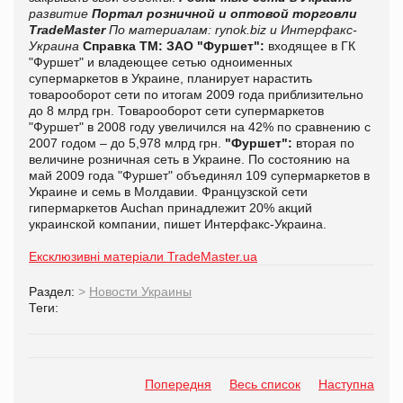
развитие
Портал розничной и оптовой торговли
TradeMaster
По материалам: rynok.biz и Интерфакс-
Украина
Справка ТМ:
ЗАО "Фуршет":
входящее в ГК
"Фуршет" и владеющее сетью одноименных
супермаркетов в Украине, планирует нарастить
товарооборот сети по итогам 2009 года приблизительно
до 8 млрд грн. Товарооборот сети супермаркетов
"Фуршет" в 2008 году увеличился на 42% по сравнению с
2007 годом – до 5,978 млрд грн.
"Фуршет":
вторая по
величине розничная сеть в Украине. По состоянию на
май 2009 года "Фуршет" объединял 109 супермаркетов в
Украине и семь в Молдавии. Французской сети
гипермаркетов Auchan принадлежит 20% акций
украинской компании, пишет
Интерфакс-Украина.
Ексклюзивні матеріали TradeMaster.ua
Раздел:
>
Новости Украины
Теги:
Попередня
Весь список
Наступна