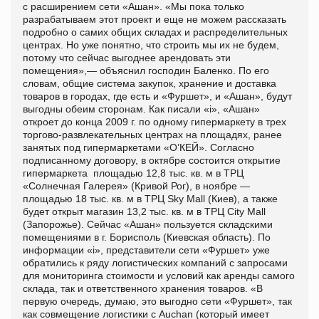
с расширением сети «Ашан». «Мы пока только
разрабатываем этот проект и еще не можем рассказать
подробно о самих общих складах и распределительных
центрах. Но уже понятно, что строить мы их не будем,
потому что сейчас выгоднее арендовать эти
помещения»,— объяснил господин Баленко. По его
словам, общие система закупок, хранение и доставка
товаров в городах, где есть и «Фуршет», и «Ашан», будут
выгодны обеим сторонам. Как писали «i», «Ашан»
откроет до конца 2009 г. по одному гипермаркету в трех
торгово-развлекательных центрах на площадях, ранее
занятых под гипермаркетами «О’КЕЙ». Согласно
подписанному договору, в октябре состоится открытие
гипермаркета площадью 12,8 тыс. кв. м в ТРЦ
«Солнечная Галерея» (Кривой Рог), в ноябре —
площадью 18 тыс. кв. м в ТРЦ Sky Mall (Киев), а также
будет открыт магазин 13,2 тыс. кв. м в ТРЦ City Mall
(Запорожье). Сейчас «Ашан» пользуется складскими
помещениями в г. Борисполь (Киевская область). По
информации «i», представители сети «Фуршет» уже
обратились к ряду логистических компаний с запросами
для мониторинга стоимости и условий как аренды самого
склада, так и ответственного хранения товаров. «В
первую очередь, думаю, это выгодно сети «Фуршет», так
как совмещение логистики с Auchan (который имеет