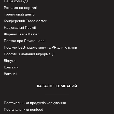
Наша команда
Реклама на порталі
Тренінговий центр
Конференції TradeMaster
Національні Премії
Журнал TradeMaster
Портал про Private Label
Послуги В2В- маркетингу та PR для клієнтів
Послуги з надання інформації
Відгуки
Контакти
Вакансії
КАТАЛОГ КОМПАНИЙ
Постачальники продуктів харчування
Постачальники nonfood