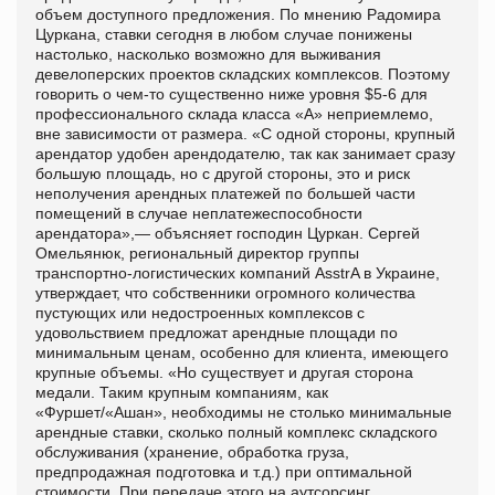
объем доступного предложения. По мнению Радомира
Цуркана, ставки сегодня в любом случае понижены
настолько, насколько возможно для выживания
девелоперских проектов складских комплексов. Поэтому
говорить о чем-то существенно ниже уровня $5-6 для
профессионального склада класса «А» неприемлемо,
вне зависимости от размера. «С одной стороны, крупный
арендатор удобен арендодателю, так как занимает сразу
большую площадь, но с другой стороны, это и риск
неполучения арендных платежей по большей части
помещений в случае неплатежеспособности
арендатора»,— объясняет господин Цуркан. Сергей
Омельянюк, региональный директор группы
транспортно-логистических компаний AsstrA в Украине,
утверждает, что собственники огромного количества
пустующих или недостроенных комплексов с
удовольствием предложат арендные площади по
минимальным ценам, особенно для клиента, имеющего
крупные объемы. «Но существует и другая сторона
медали. Таким крупным компаниям, как
«Фуршет/«Ашан», необходимы не столько минимальные
арендные ставки, сколько полный комплекс складского
обслуживания (хранение, обработка груза,
предпродажная подготовка и т.д.) при оптимальной
стоимости. При передаче этого на аутсорсинг