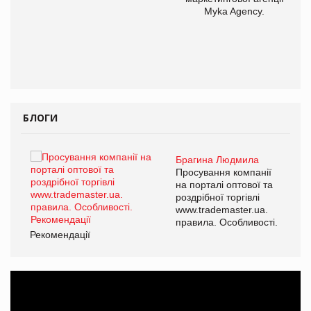
Myka Agency.
БЛОГИ
Брагина Людмила
ї
Просування компанії
а
на порталі оптової та
роздрібної торгівлі
www.trademaster.ua.
і.
правила. Особливості.
Рекомендації
Ре