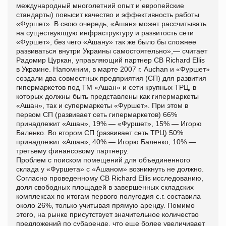
международный многолетний опыт и европейские
стандарты) повысит качество и эффективность работы
«Фуршет». В свою очередь, «Ашан» может рассчитывать
на существующую инфраструктуру и развитость сети
«Фуршет», без чего «Ашану» так же было бы сложнее
развиваться внутри Украины самостоятельно»,— считает
Радомир Цуркан, управляющий партнер CB Richard Ellis
в Украине. Напомним, в марте 2007 г. Auchan и «Фуршет»
создали два совместных предприятия (СП) для развития
гипермаркетов под ТМ «Ашан» и сети крупных ТРЦ, в
которых должны быть представлены как гипермаркеты
«Ашан», так и супермаркеты «Фуршет». При этом в
первом СП (развивает сеть гипермаркетов) 66%
принадлежит «Ашан», 19% — «Фуршет», 15% — Игорю
Баленко. Во втором СП (развивает сеть ТРЦ) 50%
принадлежит «Ашан», 40% — Игорю Баленко, 10% —
третьему финансовому партнеру.
Проблем с поиском помещений для объединенного
склада у «Фуршета» с «Ашаном» возникнуть не должно.
Согласно проведенному CB Richard Ellis исследованию,
доля свободных площадей в завершенных складских
комплексах по итогам первого полугодия с.г. составила
около 26%, только учитывая прямую аренду. Помимо
этого, на рынке присутствует значительное количество
предложений по субаренде, что еще более увеличивает