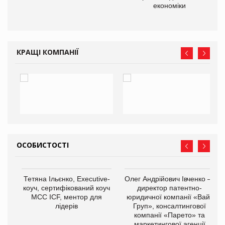
економіки
КРАЩІ КОМПАНІЇ
ОСОБИСТОСТІ
,
Тетяна Ільєнко, Executive-
Олег Андрійович Івченко —
ОВ
коуч, сертифікований коуч
директор патентно-
МСС ICF, ментор для
юридичної компанії «Вайз
лідерів
Груп», консалтингової
компанії «Парето» та
маркетингової агенції