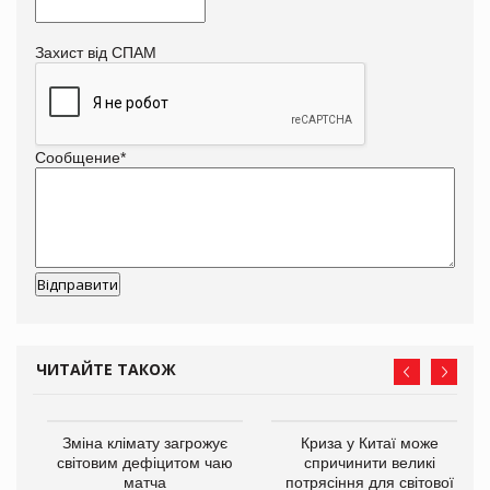
Захист від СПАМ
Сообщение
*
ЧИТАЙТЕ ТАКОЖ
Зміна клімату загрожує
Криза у Китаї може
ne
світовим дефіцитом чаю
спричинити великі
матча
потрясіння для світової