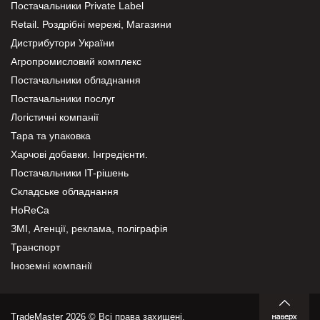
Постачальники Private Label
Retail. Роздрібні мережі, Магазини
Дистрибутори України
Агропромисловий комплекс
Постачальники обладнання
Постачальники послуг
Логістичні компанії
Тара та упаковка
Харчові добавки. Інгредієнти.
Постачальники IT-рішень
Складське обладнання
HoReCa
ЗМІ, Агенції, реклама, поліграфія
Транспорт
Іноземні компанії
TradeMaster 2026 © Всі права захищені.