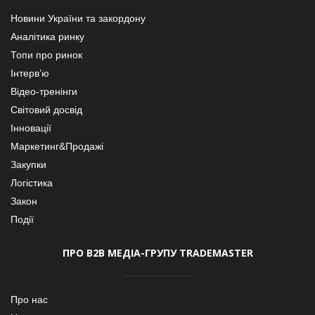
Новини України та закордону
Аналітика ринку
Топи про ринок
Інтерв’ю
Відео-тренінги
Світовий досвід
Інновації
Маркетинг&Продажі
Закупки
Логістика
Закон
Події
ПРО В2В МЕДІА-ГРУПУ TRADEMASTER
Про нас