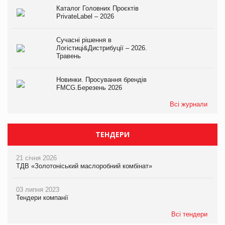
Каталог Головних Проєктів
PrivateLabel – 2026
Сучасні рішення в
Логістиці&Дистрибуції – 2026.
Травень
Новинки. Просування брендів
FMCG.Березень 2026
Всі журнали
ТЕНДЕРИ
21 січня 2026
ТДВ «Золотоніський маслоробний комбінат»
03 липня 2023
Тендери компанії
Всі тендери