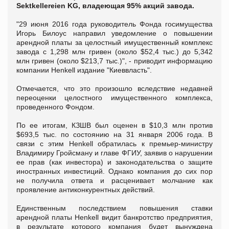
Sektkellereien KG, владеющая 95% акций завода.
"29 июня 2016 года руководитель Фонда госимущества
Игорь Билоус направил уведомление о повышении
арендной платы за целостный имущественный комплекс
завода с 1,298 млн гривен (около $52,4 тыс.) до 5,342
млн гривен (около $213,7 тыс.)", - приводит информацию
компании Henkell издание "Киеввласть".
Отмечается, что это произошло вследствие недавней
переоценки целостного имущественного комплекса,
проведенного Фондом.
По ее итогам, КЗШВ был оценен в $10,3 млн против
$693,5 тыс. по состоянию на 31 января 2006 года. В
связи с этим Henkell обратилась к премьер-министру
Владимиру Гройсману и главе ФГИУ, заявив о нарушении
ее прав (как инвестора) и законодательства о защите
иностранных инвестиций. Однако компания до сих пор
не получила ответа и расценивает молчание как
проявление антиконкурентных действий.
Единственным последствием повышения ставки
арендной платы Henkell видит банкротство предприятия,
в результате которого компания будет вынуждена