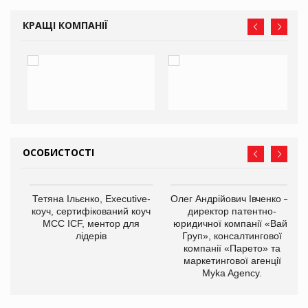
КРАЩІ КОМПАНІЇ
ОСОБИСТОСТІ
,
Тетяна Ільєнко, Executive-
Олег Андрійович Івченко —
ОВ
коуч, сертифікований коуч
директор патентно-
МСС ICF, ментор для
юридичної компанії «Вайз
лідерів
Груп», консалтингової
компанії «Парето» та
маркетингової агенції
Myka Agency.