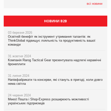
налічуватиме 374 магазини
всі новини
НОВИНИ B2B
03 березня 2026
Освітній бенефіт як інструмент утримання талантів: як
ThinkGlobal підвищує лояльність та продуктивність вашої
команди
31 жовтня 2024
Компанія Rarog Tactical Gear презентувала надлегкі керамічні
бронеплити
31 липня 2024
Напівфабрикати та консерви, які стануть в пригоді, коли довго
нема світла
24 червня 2024
Meest Пошта і Shop-Express розширюють можливості
українських підприємців