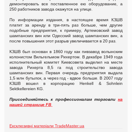
демонтировать все поставленное ею оборудование, а
250 работников завода окажутся на улице.
По информации издания, в настоящее время КЗШВ
платит за аренду в три-пять раз больше, чем другие
подобные предприятия, к примеру, Артемовский завод
шампанских вин или Одесский завод шампанских вин, а
после повышения этот разрыв увеличивается в 20 раз.
КЗШВ был основан в 1860 году как пивзавод волынским
колонистом Вильгельмом Рихертом. В декабре 1949 года
исполнительный комитет Киевсовета выделил на месте
завода Рихерта 8,5 га под строительство завода
шампанских вин. Первая очередь предприятия выдала
1,5 млн бутылок, а через год - вдвое больше. В 2007 году
КЗШВ вошел в корпорацию Henkell & Sohnlein
Sektkellereien KG.
Присоединяйтесь к профессионалам торговли
на
нашей странице FB
Ексклюзивні матеріали TradeMaster.ua