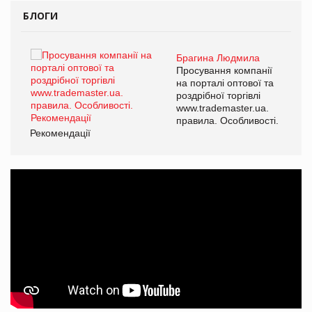
БЛОГИ
Брагина Людмила
ї
Просування компанії
а
на порталі оптової та
роздрібної торгівлі
www.trademaster.ua.
і.
правила. Особливості.
Рекомендації
Ре