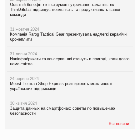
Освітній бенефіт як інструмент утримання талантів: як
ThinkGlobal підвищує лояльність та продуктивність вашої
команди
31 жовтня 2024
Компанія Rarog Tactical Gear презентувала надлегкі керамічні
бронеплити
31 липня 2024
Напівфабрикати та консерви, які стануть в пригоді, коли довго
нема світла
24 червня 2024
Meest Пошта і Shop-Express розширюють можливості
українських підприємців
30 квітня 2024
Защита данных на смартфонах: советы по повышению
безопасности
Всі новини