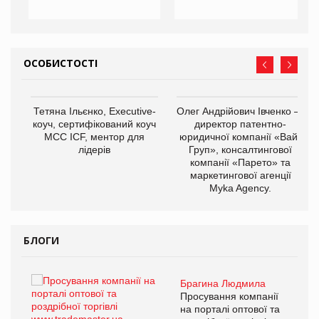
ОСОБИСТОСТІ
,
Тетяна Ільєнко, Executive-
Олег Андрійович Івченко —
ОВ
коуч, сертифікований коуч
директор патентно-
МСС ICF, ментор для
юридичної компанії «Вайз
лідерів
Груп», консалтингової
компанії «Парето» та
маркетингової агенції
Myka Agency.
БЛОГИ
Брагина Людмила
ї
Просування компанії
а
на порталі оптової та