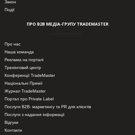
Закон
Події
ПРО В2В МЕДІА-ГРУПУ TRADEMASTER
Про нас
Наша команда
Реклама на порталі
Тренінговий центр
Конференції TradeMaster
Національні Премії
Журнал TradeMaster
Портал про Private Label
Послуги В2В- маркетингу та PR для клієнтів
Послуги з надання інформації
Відгуки
Контакти