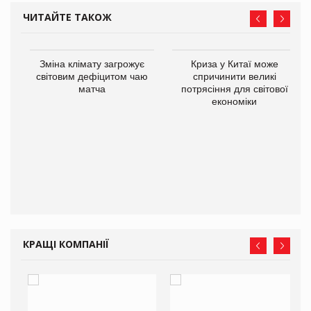
ЧИТАЙТЕ ТАКОЖ
Зміна клімату загрожує
Криза у Китаї може
ne
світовим дефіцитом чаю
спричинити великі
матча
потрясіння для світової
економіки
КРАЩІ КОМПАНІЇ