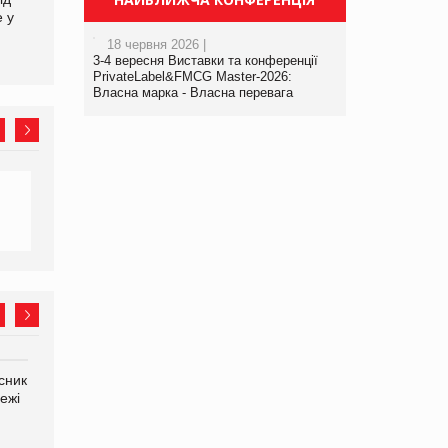
е у
асортимент, якого покупці
не очікують побачити на
18 червня 2026 |
платформі
3-4 вересня Виставки та конференції
PrivateLabel&FMCG Master-2026:
Власна марка - Власна перевага
сник
Олексій Логачов-Михайлов
Яна Сараніна, директор
ежі
Файно маркет Директор
компанії «УкраМарин»
департаменту з
виробництва