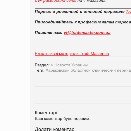
EVA расширила сеть
на 4 магазина.
Портал о розничной и оптовой торговле
Tr
Присоединяйтесь к профессионалам торго
Пишите нам:
vl@trademaster.com.ua
Ексклюзивні матеріали TradeMaster.ua
Раздел:
>
Новости Украины
Теги:
Харьковский областной клинический перин
Коментарі
Ваш коментар буде першим.
Додати коментар