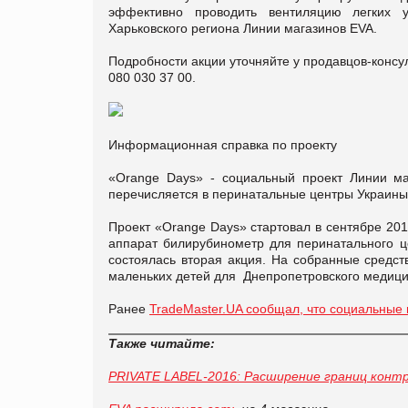
эффективно проводить вентиляцию легких 
Харьковского региона Линии магазинов EVA.
Подробности акции уточняйте у продавцов-консул
080 030 37 00.
Информационная справка по проекту
«Orange Days» - социальный проект Линии ма
перечисляется в перинатальные центры Украины
Проект «Orange Days» стартовал в сентябре 201
аппарат билирубинометр для перинатального ц
состоялась вторая акция. На собранные средст
маленьких детей для Днепропетровского медицин
Ранее
TradeMaster.UA сообщал, что социальные
Также читайте:
PRIVATE LABEL-2016: Расширение границ конт