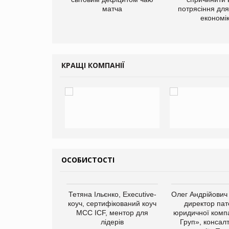
матча
потрясіння для 
економі
КРАЩІ КОМПАНІЇ
ОСОБИСТОСТІ
арас Ігорович,
Тетяна Ільєнко, Executive-
Олег Андрійович
иробництва ТОВ
коуч, сертифікований коуч
директор пат
Герчак"
МСС ICF, ментор для
юридичної компа
лідерів
Груп», консал