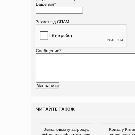
Ваше імя
*
Захист від СПАМ
Сообщение
*
ЧИТАЙТЕ ТАКОЖ
ує виробника
Зміна клімату загрожує
Криза у Кита
добавок Thorne
світовим дефіцитом чаю
спричинити 