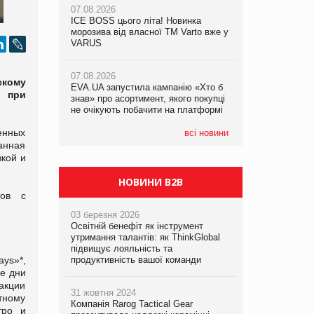
07.08.2026
ICE BOSS цього літа! Новинка
06.08.2026
07.08.2026
морозива від власної ТМ Varto вже у
Смачна новинка для хвостатих: у
Франція заборонила рекламні дзвінки
VARUS
VARUS з’явилися паучі Varto Paw
без згоди клієнтів
expert від власної ТМ Varto!
07.08.2026
скому
EVA.UA запустила кампанію «Хто б
05.08.2026
ы при
знав» про асортимент, якого покупці
Мережа супермаркетів VARUS купує
не очікують побачити на платформі
мережу магазинів формату
convenience store КОЛО: об’єднана
енных
компанія налічуватиме 374 магазини
всі новини
анная
кой и
НОВИНИ B2B
тов с
03 березня 2026
Освітній бенефіт як інструмент
утримання талантів: як ThinkGlobal
підвищує лояльність та
ys»*,
продуктивність вашої команди
е дни
 акции
31 жовтня 2024
тному
Компанія Rarog Tactical Gear
тро и