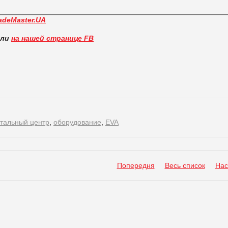
adeMaster.UA
вли
на нашей странице FB
атальный центр
,
оборудование
,
EVA
Попередня
Весь список
Нас