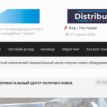
Вхід
Реєстрація
л топ-менеджерів оптової
та роздрібної торгівлі
07 серпня 2026
к
Світовий досвід
Інновації
Маркетинг
Каталог Ком
стной клинический перинатальный центр получил новое оборудова
20 сер
ПЕРИНАТАЛЬНЫЙ ЦЕНТР ПОЛУЧИЛ НОВОЕ