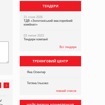
ТЕНДЕРИ
21 січня 2026
ТДВ «Золотоніський маслоробний
комбінат»
03 липня 2023
Тендери компанії
Всі тендери
ТРЕНІНГОВИЙ ЦЕНТР
Яна Олентир
Тетяна Ільєнко
повний список
а!
EVA.UA запустила
Kraft Heinz скоротила
НАЙБЛИЖЧА КОНФЕРЕНЦІЯ
ід
кампанію «Хто б знав» про
збиток у першому півріччі