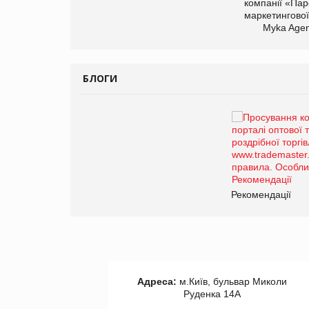
компанії «Пар
маркетингової
Myka Agen
БЛОГИ
Брагина Людмила
Просування компанії на
порталі оптової та
роздрібної торгівлі
www.trademaster.ua.
правила. Особливості.
ії
Рекомендації
Адреса:
м.Київ, бульвар Миколи
Руденка 14А