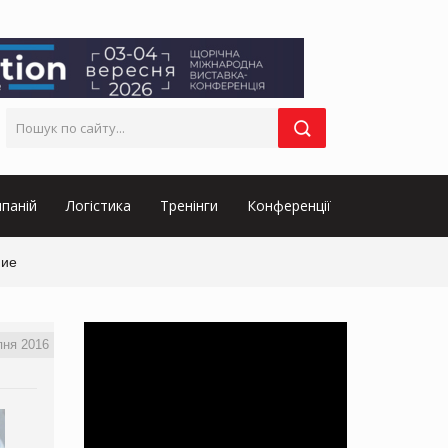
паній
Логістика
Тренінги
Конференції
ние
пня 2016