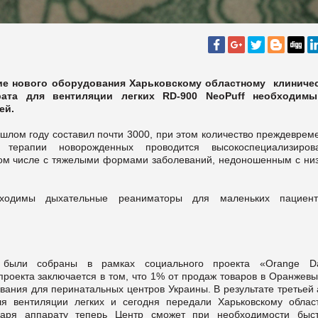
ие нового оборудования Харьковскому областному клиниче
рата для вентиляции легких RD-900 NeoPuff необходим
ей.
ошлом году составил почти 3000, при этом количество преждеврем
ерапии новорожденных проводится высокоспециализиров
ом числе с тяжелыми формами заболеваний, недоношенным с низ
ходимы дыхательные реаниматоры для маленьких пациен
 были собраны в рамках социального проекта «Orange Da
проекта заключается в том, что 1% от продаж товаров в Оранжевы
вания для перинатальных центров Украины. В результате третьей
я вентиляции легких и сегодня передали Харьковскому облас
одаря аппарату теперь Центр сможет при необходимости быс