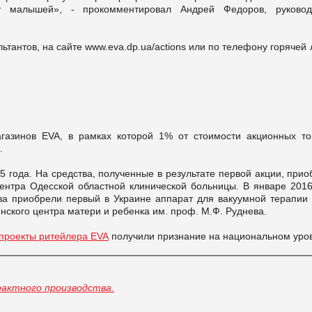
у малышей», - прокомментировал Андрей Федоров, руковод
ьтантов, на сайте www.eva.dp.ua/actions или по телефону горячей
газинов EVA, в рамках которой 1% от стоимости акционных то
.
5 года. На средства, полученные в результате первой акции, при
ентра Одесской областной клинической больницы. В январе 2016
ва приобрели первый в Украине аппарат для вакуумной терапии 
ского центра матери и ребенка им. проф. М.Ф. Руднева.
 проекты ритейлера EVA
получили признание на национальном уро
рактного производства.