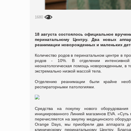
1680
18 августа состоялось официальное вручен
перинатальному Центру. Два новых аппа
реанимации новорожденных и маленьких дет
Количество родов в перинатальном центре в пр
родов - 10%. В отделении интенсивной т
неонатологическая помощь новорожденным, в т
экстремально низкой массой тела.
Отделению реанимации были крайне необ
респираторными патологиями.
Средства на покупку нового оборудования
инициированного Линией магазинов EVA. «Суть 
перечисляется на закупку медицинского оборудо
Orange Days, мы приобрели два аппарата дл
клиническому перинатальному Центру. Благ