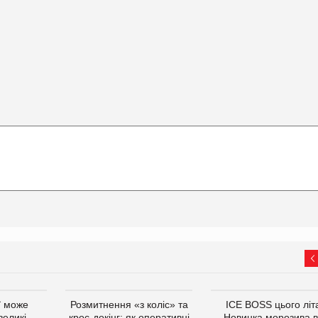
ї може
Розмитнення «з коліс» та
ICE BOSS цього літ
великі
крос-докінг: як оперативні
Новинка морозива в