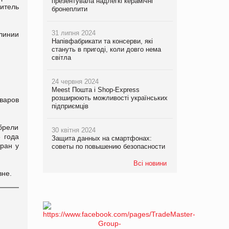
презентувала надлегкі керамічні
итель
бронеплити
31 липня 2024
 линии
Напівфабрикати та консерви, які
стануть в пригоді, коли довго нема
світла
24 червня 2024
Meest Пошта і Shop-Express
розширюють можливості українських
варов
підприємців
обрели
30 квітня 2024
 года
Защита данных на смартфонах:
ран у
советы по повышению безопасности
Всі новини
вне.