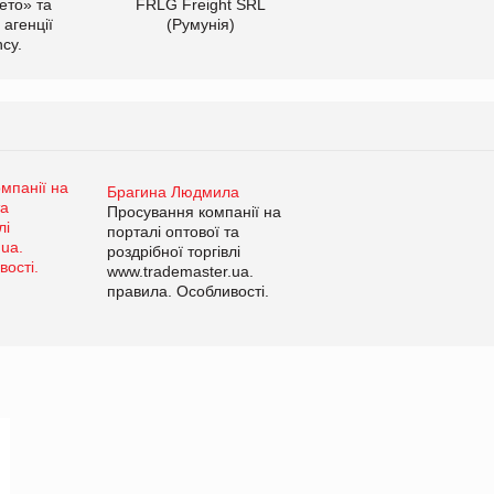
ето» та
FRLG Freight SRL
 агенції
(Румунія)
cy.
Брагина Людмила
Просування компанії на
порталі оптової та
роздрібної торгівлі
www.trademaster.ua.
правила. Особливості.
Рекомендації