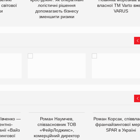
світової
логістичні рішення
власної ТМ Varto вж
ки
допомагають бізнесу
VARUS
зменшити ризики
 Івченко —
Роман Наумчев,
Роман Корсак, співвла
ентно-
співзасновник ТОВ
франчайзингової мер
нії «Вайз
«ФейрЛоджикс»,
SPAR в Україні
тингової
комерційний директор