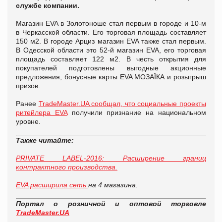
службе компании.
Магазин EVA в Золотоноше стал первым в городе и 10-м
в Черкасской области. Его торговая площадь составляет
150 м2. В городе Арциз магазин EVA также стал первым.
В Одесской области это 52-й магазин EVA, его торговая
площадь составляет 122 м2. В честь открытия для
покупателей подготовлены выгодные акционные
предложения, бонусные карты EVA МОЗАЇКА и розыгрыш
призов.
Ранее
TradeMaster.UA сообщал, что социальные проекты
ритейлера EVA
получили признание на национальном
уровне.
Также читайте:
PRIVATE LABEL-2016: Расширение границ
контрактного производства.
EVA расширила сеть
на 4 магазина.
Портал о розничной и оптовой торговле
TradeMaster.UA