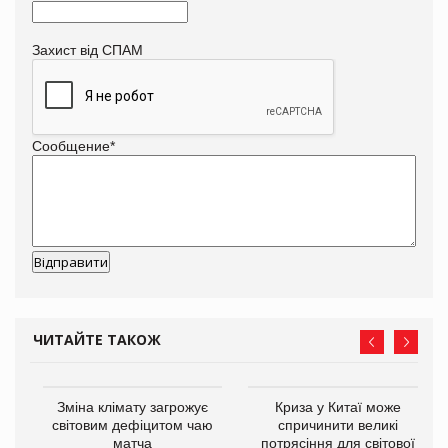
Захист від СПАМ
Сообщение
*
ЧИТАЙТЕ ТАКОЖ
Зміна клімату загрожує
Криза у Китаї може
ne
світовим дефіцитом чаю
спричинити великі
матча
потрясіння для світової