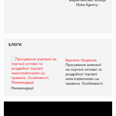
Myka Agency.
БЛОГИ
Брагина Людмила
ї
Просування компанії
а
на порталі оптової та
роздрібної торгівлі
www.trademaster.ua.
і.
правила. Особливості.
Рекомендації
Ре