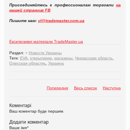
Присоединяйтесь к профессионалам торговли
на
нашей странице FB
Пишите нам:
vl@trademaster.com.ua
Ексклюзивні матеріали TradeMaster.ua
Раздел:
>
Новости Украины
Теги:
EVA
,
открытиеие
,
магазины
,
Черкасская область
,
Одесская областяь
,
Украина
Попередня
Весь список
Наступна
Коментарі
Ваш коментар буде першим.
Додати коментар
Ваше імя
*