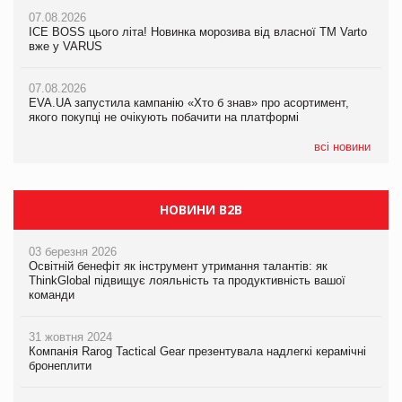
07.08.2026
07.08.2026
Продажі Hugo Boss впали на 9%
ICE BOSS цього літа! Новинка морозива від власної ТМ Varto
06.08.2026
вже у VARUS
Смачна новинка для хвостатих: у VARUS з’явилися паучі
07.08.2026
Varto Paw expert від власної ТМ Varto!
Франція заборонила рекламні дзвінки без згоди клієнтів
07.08.2026
EVA.UA запустила кампанію «Хто б знав» про асортимент,
05.08.2026
якого покупці не очікують побачити на платформі
Мережа супермаркетів VARUS купує мережу магазинів
формату convenience store КОЛО: об’єднана компанія
налічуватиме 374 магазини
всі новини
НОВИНИ B2B
03 березня 2026
Освітній бенефіт як інструмент утримання талантів: як
ThinkGlobal підвищує лояльність та продуктивність вашої
команди
31 жовтня 2024
Компанія Rarog Tactical Gear презентувала надлегкі керамічні
бронеплити