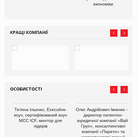
економіки
КРАЩІ КОМПАНІЇ
ОСОБИСТОСТІ
,
Тетяна Ільєнко, Executive-
Олег Андрійович Івченко —
ОВ
коуч, сертифікований коуч
директор патентно-
МСС ICF, ментор для
юридичної компанії «Вайз
лідерів
Груп», консалтингової
компанії «Парето» та
маркетингової агенції