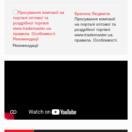
Брагина Людмила
ї
Просування компанії
а
на порталі оптової та
роздрібної торгівлі
www.trademaster.ua.
і.
правила. Особливості.
Рекомендації
Ре