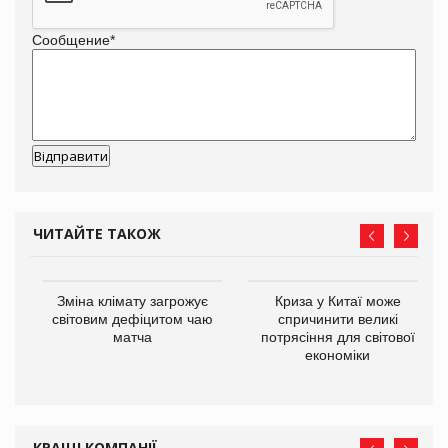
Сообщение
*
ЧИТАЙТЕ ТАКОЖ
Зміна клімату загрожує
Криза у Китаї може
ne
світовим дефіцитом чаю
спричинити великі
матча
потрясіння для світової
економіки
КРАЩІ КОМПАНІЇ