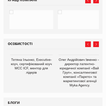
ОСОБИСТОСТІ
,
Тетяна Ільєнко, Executive-
Олег Андрійович Івченко —
ОВ
коуч, сертифікований коуч
директор патентно-
МСС ICF, ментор для
юридичної компанії «Вайз
лідерів
Груп», консалтингової
компанії «Парето» та
маркетингової агенції
Myka Agency.
БЛОГИ