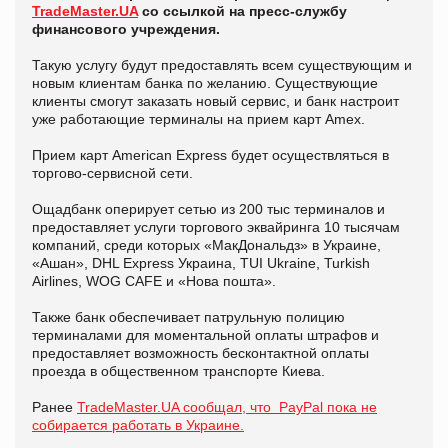
TradeMaster.UA
со ссылкой на пресс-службу
финансового учреждения.
Такую услугу будут предоставлять всем существующим и
новым клиентам банка по желанию. Существующие
клиенты смогут заказать новый сервис, и банк настроит
уже работающие терминалы на прием карт Amex.
Прием карт American Express будет осуществляться в
торгово-сервисной сети.
Ощадбанк оперирует сетью из 200 тыс терминалов и
предоставляет услуги торгового эквайринга 10 тысячам
компаний, среди которых «МакДональдз» в Украине,
«Ашан», DHL Express Украина, TUI Ukraine, Turkish
Airlines, WOG CAFE и «Нова пошта».
Также банк обеспечивает патрульную полицию
терминалами для моментальной оплаты штрафов и
предоставляет возможность бесконтактной оплаты
проезда в общественном транспорте Киева.
Ранее
TradeMaster.UA сообщал, что PayPal пока не
собирается работать в Украине.