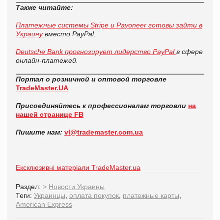
Также читайте:
Платежные системы Stripe и Payoneer готовы зайти в
Украину
вместо PayPal.
Deutsche Bank прогнозирует лидерство PayPal
в сфере
онлайн-платежей.
Портал о розничной и оптовой торговле
TradeMaster.UA
Присоединяйтесь к профессионалам торговли
на
нашей странице FB
Пишите нам:
vl@trademaster.com.ua
Ексклюзивні матеріали TradeMaster.ua
Раздел:
>
Новости Украины
Теги:
Украинцы
,
оплата покупок
,
платежные карты
,
American Express