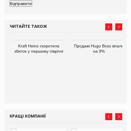
ЧИТАЙТЕ ТАКОЖ
ам
Kraft Heinz скоротила
Продажі Hugo Boss впали
іше
збиток у першому півріччі
на 9%
КРАЩІ КОМПАНІЇ