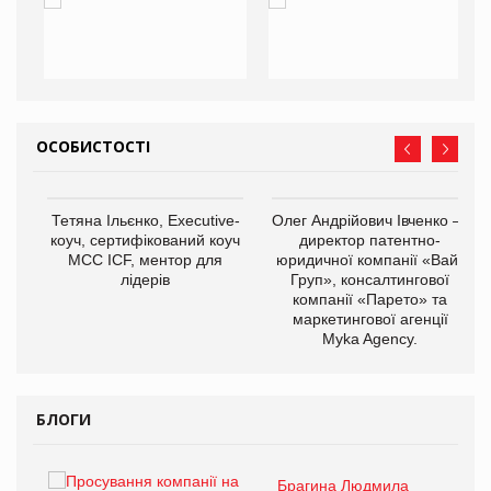
ОСОБИСТОСТІ
,
Тетяна Ільєнко, Executive-
Олег Андрійович Івченко —
ОВ
коуч, сертифікований коуч
директор патентно-
МСС ICF, ментор для
юридичної компанії «Вайз
лідерів
Груп», консалтингової
компанії «Парето» та
маркетингової агенції
Myka Agency.
БЛОГИ
Брагина Людмила