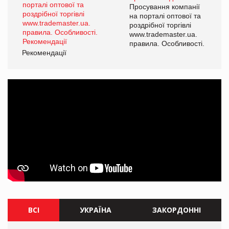
ї
Просування компанії
а
на порталі оптової та
роздрібної торгівлі
www.trademaster.ua.
і.
правила. Особливості.
Рекомендації
Ре
ВСІ
УКРАЇНА
ЗАКОРДОННІ