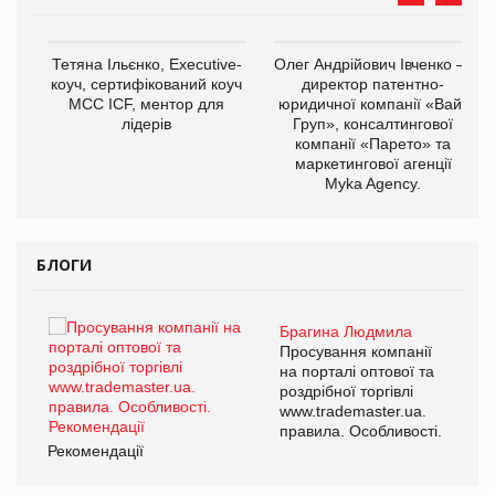
,
Тетяна Ільєнко, Executive-
Олег Андрійович Івченко —
ОВ
коуч, сертифікований коуч
директор патентно-
МСС ICF, ментор для
юридичної компанії «Вайз
лідерів
Груп», консалтингової
компанії «Парето» та
маркетингової агенції
Myka Agency.
БЛОГИ
Брагина Людмила
ї
Просування компанії
а
на порталі оптової та
роздрібної торгівлі
www.trademaster.ua.
і.
правила. Особливості.
Рекомендації
Ре