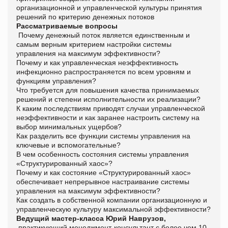
организационной и управленческой культуры принятия
решений по критерию денежных потоков
Рассматриваемые вопросы
Почему денежный поток является единственным и
самым верным критерием настройки системы
управления на максимум эффективности?
Почему и как управленческая неэффективность
инфекционно распространяется по всем уровням и
функциям управления?
Что требуется для повышения качества принимаемых
решений и степени исполнительности их реализации?
К каким последствиям приводят случаи управленческой
неэффективности и как заранее настроить систему на
выбор минимальных ущербов?
Как разделить все функции системы управления на
ключевые и вспомогательные?
В чем особенность состояния системы управления
«Структурированный хаос»?
Почему и как состояние «Структурированный хаос»
обеспечивает непрерывное настраивание системы
управления на максимум эффективности?
Как создать в собственной компании организационную и
управленческую культуру максимальной эффективности?
Ведущий мастер-класса
Юрий Наврузов,
практикующий менеджмент-консультант с более чем 10-