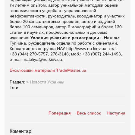
ти летним опытом, автор уникальной методики оценки
экономического ущерба от управленческой
неэффективности, руководитель, координатор и участник
более 20 консалтинговых проектов, автор и ведущий
более 100 семинаров, автор 6 монографий и более 130
статей в научных, профессиональных и деловых
изданиях.
Условия участия и регистрации
– Наталья
Тупчина, руководитель отдела по работе с клиентами,
Консалтинговая группа НАУ http://www.nu.kiev.ua, тел.:
+38 (044) 270-5757, 278-3146, моб.: +38 (067) 244-1493,
e-mail:
nataliya@nu.kiev.ua.
Ексклюзивні матеріали TradeMaster.ua
Раздел:
>
Новости Украины
Теги:
Попередня
Весь список
Наступна
Коментарі