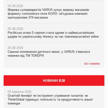
05.08.2026
05.08.2026
Мережа супермаркетів VARUS купує мережу магазинів
05.08.2026
Adidas витратила понад $1 млрд на маркетинг за квартал
формату convenience store КОЛО: об’єднана компанія
Смачне поповнення дитячого меню: у VARUS з’явилися
налічуватиме 374 магазини
новинки від ТМ ТОКЕРИ
05.08.2026
Amazon звинуватили у недостовірній рекламі екологічних
05.08.2026
05.08.2026
продуктів
Російська атака 5 серпня стала одним із наймасштабніших
Сергій Лісунов про заморожені хлібобулочні вироби на
ударів по українському бізнесу за час повномасштабної війни
PrivateLabel&FMCG Master 2026
05.08.2026
AstraZeneca обговорює найбільшу угоду десятиліття
05.08.2026
04.08.2026
Смачне поповнення дитячого меню: у VARUS з’явилися
Через атаку РФ у Дніпрі пошкоджено склад шоколаду
новинки від ТМ ТОКЕРИ
Millennium
всі новини
НОВИНИ B2B
03 березня 2026
Освітній бенефіт як інструмент утримання талантів: як
ThinkGlobal підвищує лояльність та продуктивність вашої
команди