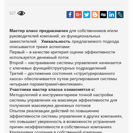
627
Мастер класс предназначен
для собственников и/или
руководителей компаний, их функциональных
заместителей.
Уникальность
предлагаемого подхода
описывается тремя аспектами:
Первый – в качестве критерия оценки эффективности
используется денежный поток
Второй – настраивание системы управления начинается
с ключевых функций/структурных подразделений
Третий – достижение состояния «структурированного
хаоса» обеспечивается путем регулирования системы
четырьмя параметрами/«винтиками».
Участники мастер класса ознакомятся с:
Методологией и инструментарием точной настройки
системы управления на максимум эффективности для
получения максимума денежных потоков
Опытом реализации действий по повышению
эффективности системы управления в других компаниях,
что повышает уверенность в возможности устранения
причин неэффективности в собственных компаниях
Критериями создания в собственной компании