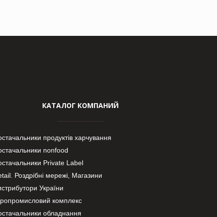
КАТАЛОГ КОМПАНИЙ
остачальники продуктів харчування
остачальники nonfood
стачальники Private Label
tail. Роздрібні мережі, Магазини
истрибутори України
гропромисловий комплекс
остачальники обладнання