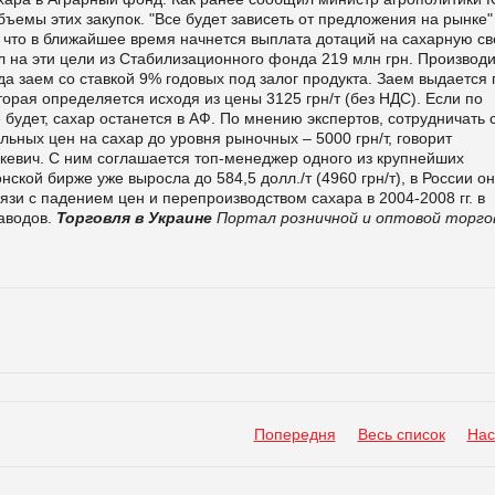
ъемы этих закупок. "Все будет зависеть от предложения на рынке" 
 что в ближайшее время начнется выплата дотаций на сахарную св
л на эти цели из Стабилизационного фонда 219 млн грн. Производ
да заем со ставкой 9% годовых под залог продукта. Заем выдается 
торая определяется исходя из цены 3125 грн/т (без НДС). Если по
 будет, сахар останется в АФ. По мнению экспертов, сотрудничать 
ьных цен на сахар до уровня рыночных – 5000 грн/т, говорит
кевич. С ним соглашается топ-менеджер одного из крупнейших
ской бирже уже выросла до 584,5 долл./т (4960 грн/т), в России о
связи с падением цен и перепроизводством сахара в 2004-2008 гг. в
заводов.
Торговля в Украине
Портал розничной и оптовой торго
Попередня
Весь список
Нас