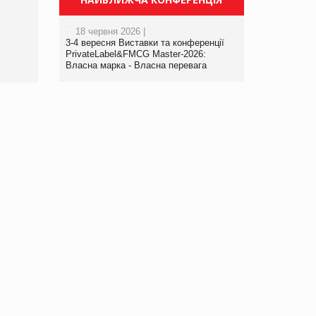
порталі оптової та
роздрібної торгівлі
18 червня 2026 |
www.trademaster.ua.
3-4 вересня Виставки та конференції
правила. Особливості.
PrivateLabel&FMCG Master-2026:
Власна марка - Власна перевага