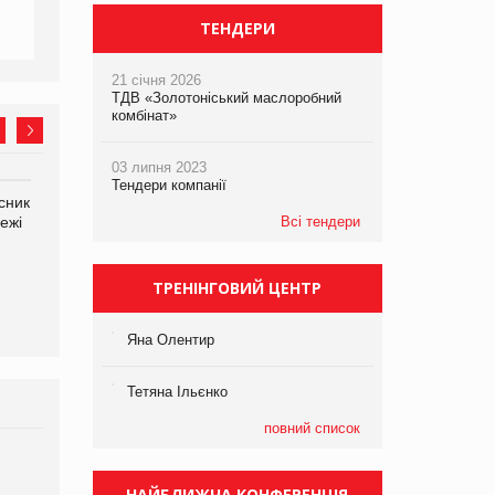
ТЕНДЕРИ
21 січня 2026
ТДВ «Золотоніський маслоробний
комбінат»
03 липня 2023
Тендери компанії
сник
Олексій Логачов-Михайлов
Яна Сараніна, директор
ежі
Файно маркет Директор
Всі тендери
компанії «УкраМарин»
департаменту з
виробництва
ТРЕНІНГОВИЙ ЦЕНТР
Яна Олентир
Тетяна Ільєнко
повний список
Брагина Людмила
Просування компанії на
НАЙБЛИЖЧА КОНФЕРЕНЦІЯ