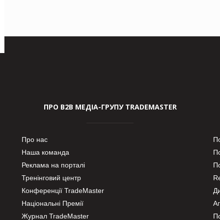
ПРО В2В МЕДІА-ГРУПУ TRADEMASTER
Про нас
П
Наша команда
П
Реклама на порталі
По
Тренінговий центр
Re
Конференції TradeMaster
Д
Національні Премії
А
Журнал TradeMaster
П