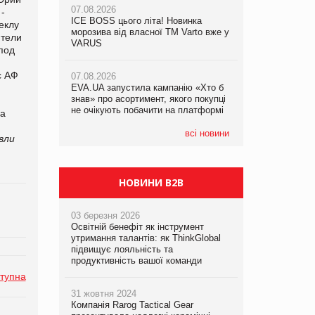
07.08.2026
-
ICE BOSS цього літа! Новинка
06.08.2026
еклу
07.08.2026
морозива від власної ТМ Varto вже у
Смачна новинка для хвостатих: у
ители
Франція заборонила рекламні дзвінки
VARUS
VARUS з’явилися паучі Varto Paw
под
без згоди клієнтів
expert від власної ТМ Varto!
с АФ
07.08.2026
EVA.UA запустила кампанію «Хто б
05.08.2026
знав» про асортимент, якого покупці
Мережа супермаркетів VARUS купує
не очікують побачити на платформі
мережу магазинів формату
на
convenience store КОЛО: об’єднана
компанія налічуватиме 374 магазини
всі новини
вли
НОВИНИ B2B
03 березня 2026
Освітній бенефіт як інструмент
утримання талантів: як ThinkGlobal
підвищує лояльність та
продуктивність вашої команди
тупна
31 жовтня 2024
Компанія Rarog Tactical Gear