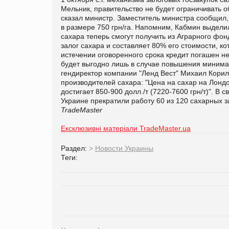
Мельник, правительство не будет ограничивать об
сказал министр. Заместитель министра сообщил,
в размере 750 грн/га. Напомним, Кабмин выдели
сахара теперь смогут получить из Аграрного фон
залог сахара и составляет 80% его стоимости, ко
истечении оговоренного срока кредит погашен не
будет выгодно лишь в случае повышения минимал
гендиректор компании "Ленд Вест" Михаил Корил
производителей сахара: "Цена на сахар на Лондон
достигает 850-900 долл./т (7220-7600 грн/т)". В 
Украине прекратили работу 60 из 120 сахарных 
TradeMaster
Ексклюзивні матеріали TradeMaster.ua
Раздел:
>
Новости Украины
Теги: