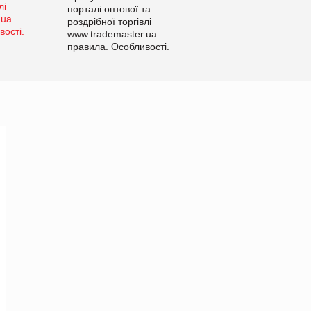
порталі оптової та
роздрібної торгівлі
www.trademaster.ua.
правила. Особливості.
Рекомендації