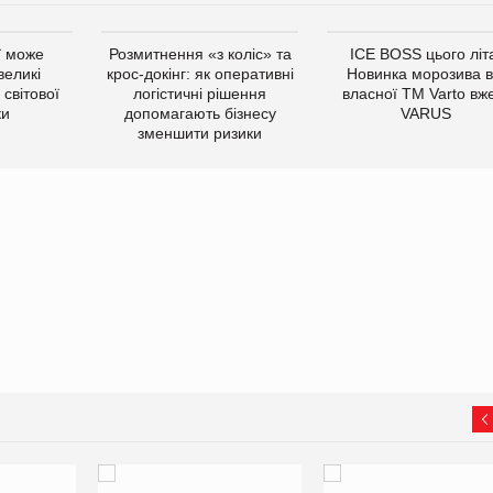
ї може
Розмитнення «з коліс» та
ICE BOSS цього літ
великі
крос-докінг: як оперативні
Новинка морозива в
світової
логістичні рішення
власної ТМ Varto вж
ки
допомагають бізнесу
VARUS
зменшити ризики