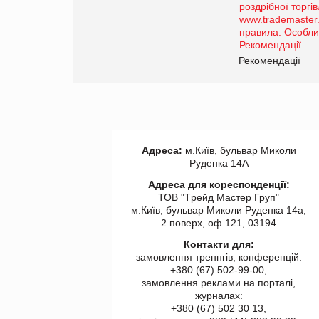
порталі оптової та
роздрібної торгівлі
www.trademaster.ua.
правила. Особливості.
ії
Рекомендації
Адреса:
м.Київ, бульвар Миколи
Руденка 14А
Адреса для кореспонденції:
ТОВ "Tрейд Мастер Груп"
м.Київ, бульвар Миколи Руденка 14а,
2 поверх, оф 121, 03194
Контакти для:
замовлення треннгів, конференцій:
+380 (67) 502-99-00,
замовлення реклами на порталі,
журналах:
+380 (67) 502 30 13,