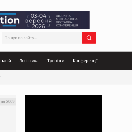
паній
Логістика
Тренінги
Конференції
т
тня 2009