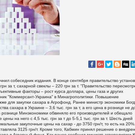
чнил собеседник издания. В конце сентября правительство устано
рн за т, сахарной свеклы – 220 грн за т. "Правительство пересмот
ъективные факторы – рост курса доллара, цены газа и других
чник "Коммерсант-Украина" в Минагрополитики. Повышение
кже для закупки сахара в Агрофонд. Ранее министр экономики Бог
ва сахара в Украине – 3,6 тыс. грн за т, а его цена в рознице не 
р в рознице Минэкономики обвиняло его производителей и обещало
ны на него с 4,5 тыс. грн за т до 5-5,1 тыс. грн за т. Шесть дней
мальные закупочные цены на сахар - до 3750 грн/т, то есть на 20%
тавляла 3125 грн/т. Кроме того, Кабмин принял решение о внедрен
сахара в Аграрный фонд. Как ранее сообщил министр агрополитики