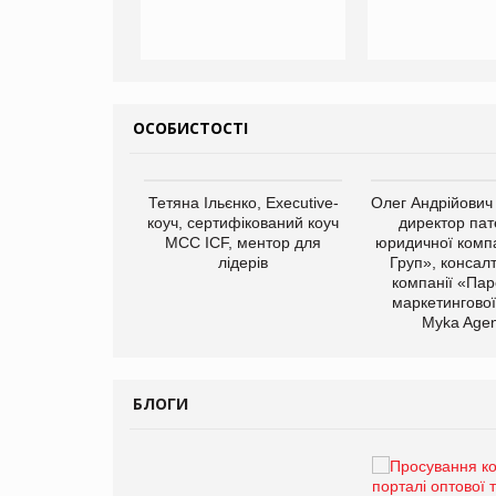
ОСОБИСТОСТІ
арас Ігорович,
Тетяна Ільєнко, Executive-
Олег Андрійович
иробництва ТОВ
коуч, сертифікований коуч
директор пат
Герчак"
МСС ICF, ментор для
юридичної компа
лідерів
Груп», консал
компанії «Пар
маркетингової
Myka Agen
БЛОГИ
Брагина Людмила
Просування компанії на