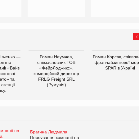
 Івченко —
Роман Наумчев,
Роман Корсак, співвла
ентно-
співзасновник ТОВ
франчайзингової мер
нії «Вайз
«ФейрЛоджикс»,
SPAR в Україні
тингової
комерційний директор
ето» та
FRLG Freight SRL
 агенції
(Румунія)
cy.
Брагина Людмила
Просування компанії на