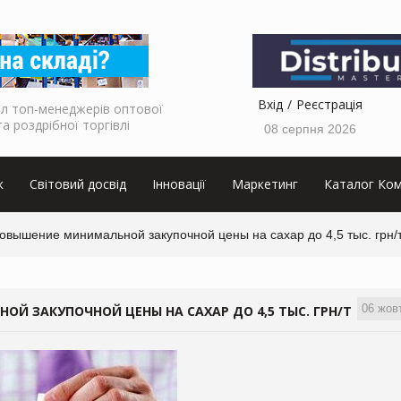
Вхід
Реєстрація
л топ-менеджерів оптової
та роздрібної торгівлі
08 серпня 2026
к
Світовий досвід
Інновації
Маркетинг
Каталог Ком
овышение минимальной закупочной цены на сахар до 4,5 тыс. грн/
06 жов
Й ЗАКУПОЧНОЙ ЦЕНЫ НА САХАР ДО 4,5 ТЫС. ГРН/Т