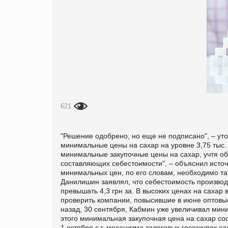
621
"Решение одобрено, но еще не подписано", – уто
минимальные цены на сахар на уровне 3,75 тыс. г
минимальные закупочные цены на сахар, учтя об
составляющих себестоимости", – объяснил исто
минимальных цен, по его словам, необходимо та
Данилишин заявлял, что себестоимость производст
превышать 4,3 грн за. В высоких ценах на саха
проверить компании, повысившие в июне оптовые це
назад, 30 сентября, Кабмин уже увеличивал мини
этого минимальная закупочная цена на сахар сос
1 октября с.г. механизма залоговых госзакупок 