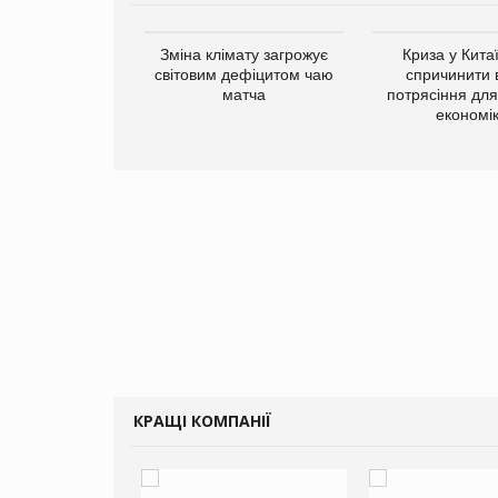
ує виробника
Зміна клімату загрожує
Криза у Кита
добавок Thorne
світовим дефіцитом чаю
спричинити 
матча
потрясіння для 
економі
КРАЩІ КОМПАНІЇ