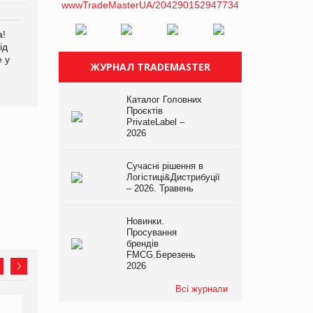
а!
EVA.UA запустила
Kraft Heinz скоротила
ід
кампанію «Хто б знав» про
збиток у першому півріччі
е у
асортимент, якого покупці
ЖУРНАЛ TRADEMASTER
не очікують побачити на
платформі
Каталог Головних
Проєктів
PrivateLabel –
2026
Сучасні рішення в
Логістиці&Дистрибуції
– 2026. Травень
Новинки.
Просування
брендів
FMCG.Березень
2026
Всі журнали