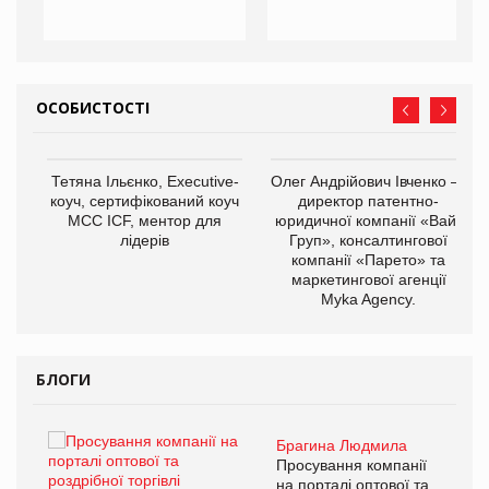
ОСОБИСТОСТІ
,
Тетяна Ільєнко, Executive-
Олег Андрійович Івченко —
ОВ
коуч, сертифікований коуч
директор патентно-
МСС ICF, ментор для
юридичної компанії «Вайз
лідерів
Груп», консалтингової
компанії «Парето» та
маркетингової агенції
Myka Agency.
БЛОГИ
Брагина Людмила
ї
Просування компанії
а
на порталі оптової та