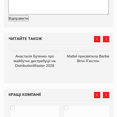
ЧИТАЙТЕ ТАКОЖ
Анастасія Бутенко про
Mattel присвятила Barbie
оди
майбутнє дистрибуції на
Вітні Х'юстон
DistributionMaster 2026
КРАЩІ КОМПАНІЇ