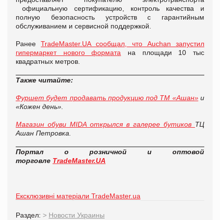
официальную сертификацию, контроль качества и
полную безопасность устройств с гарантийным
обслуживанием и сервисной поддержкой.
Ранее
TradeMaster.UA сообщал, что Auchan запустил
гипермаркет нового формата
на площади 10 тыс
квадратных метров.
Также читайте:
Фуршет будет продавать продукцию под ТМ «Ашан»
и
«Кожен день».
Магазин обуви MIDA открылся в галерее бутиков
ТЦ
Ашан Петровка.
Портал о розничной и оптовой
торговле
TradeMaster.UA
Ексклюзивні матеріали TradeMaster.ua
Раздел:
>
Новости Украины