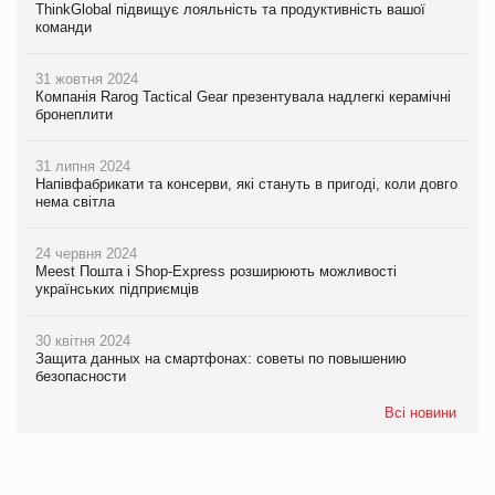
ThinkGlobal підвищує лояльність та продуктивність вашої
команди
31 жовтня 2024
Компанія Rarog Tactical Gear презентувала надлегкі керамічні
бронеплити
31 липня 2024
Напівфабрикати та консерви, які стануть в пригоді, коли довго
нема світла
24 червня 2024
Meest Пошта і Shop-Express розширюють можливості
українських підприємців
30 квітня 2024
Защита данных на смартфонах: советы по повышению
безопасности
Всі новини