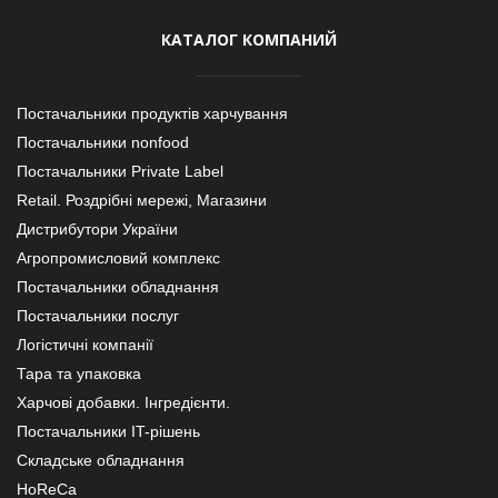
КАТАЛОГ КОМПАНИЙ
Постачальники продуктів харчування
Постачальники nonfood
Постачальники Private Label
Retail. Роздрібні мережі, Магазини
Дистрибутори України
Агропромисловий комплекс
Постачальники обладнання
Постачальники послуг
Логістичні компанії
Тара та упаковка
Харчові добавки. Інгредієнти.
Постачальники IT-рішень
Складське обладнання
HoReCa