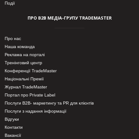
Події
ПРО В2В МЕДІА-ГРУПУ TRADEMASTER
Про нас
Наша команда
Реклама на порталі
Тренінговий центр
Конференції TradeMaster
Національні Премії
Журнал TradeMaster
Портал про Private Label
Послуги В2В- маркетингу та PR для клієнтів
Послуги з надання інформації
Відгуки
Контакти
Вакансії