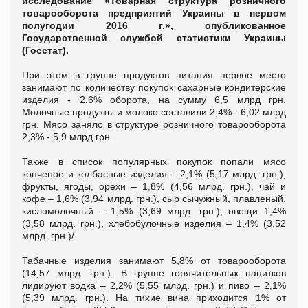
исследование «Товарная структура розничного
товарооборота предприятий Украины в первом
полугодии 2016 г.», опубликованное
Государственной службой статистики Украины
(Госстат).
При этом в группе продуктов питания первое место
занимают по количеству покупок сахарные кондитерские
изделия - 2,6% оборота, на сумму 6,5 млрд грн.
Молочные продукты и молоко составили 2,4% - 6,02 млрд
грн. Мясо заняло в структуре розничного товарооборота
2,3% - 5,9 млрд грн.
Также в список популярных покупок попали мясо
копченое и колбасные изделия – 2,1% (5,17 млрд. грн.),
фрукты, ягоды, орехи – 1,8% (4,56 млрд. грн.), чай и
кофе – 1,6% (3,94 млрд. грн.), сыр сычужный, плавленый,
кисломолочный – 1,5% (3,69 млрд. грн.), овощи 1,4%
(3,58 млрд. грн.), хлебобулочные изделия – 1,4% (3,52
млрд. грн.)/
Табачные изделия занимают 5,8% от товарооборота
(14,57 млрд. грн.). В группе горячительных напитков
лидируют водка – 2,2% (5,55 млрд. грн.) и пиво – 2,1%
(5,39 млрд. грн.). На тихие вина приходится 1% от