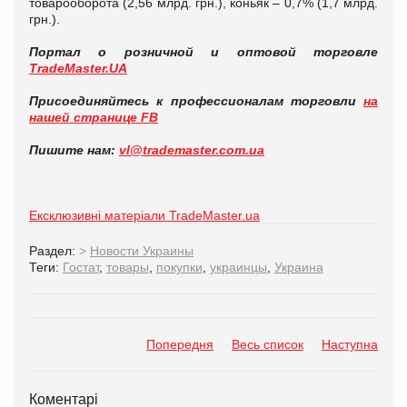
товарооборота (2,56 млрд. грн.), коньяк – 0,7% (1,7 млрд.
грн.).
Портал о розничной и оптовой торговле
TradeMaster.UA
Присоединяйтесь к профессионалам торговли
на
нашей странице FB
Пишите нам:
vl@trademaster.com.ua
Ексклюзивні матеріали TradeMaster.ua
Раздел:
>
Новости Украины
Теги:
Гостат
,
товары
,
покупки
,
украинцы
,
Украина
Попередня
Весь список
Наступна
Коментарі