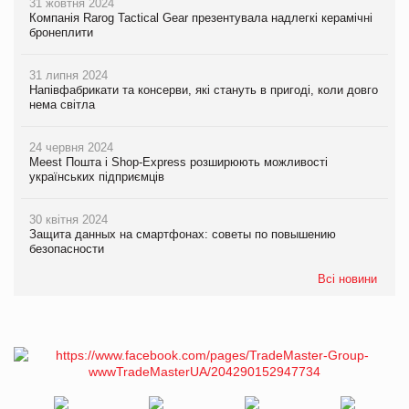
31 жовтня 2024
Компанія Rarog Tactical Gear презентувала надлегкі керамічні
бронеплити
31 липня 2024
Напівфабрикати та консерви, які стануть в пригоді, коли довго
нема світла
24 червня 2024
Meest Пошта і Shop-Express розширюють можливості
українських підприємців
30 квітня 2024
Защита данных на смартфонах: советы по повышению
безопасности
Всі новини