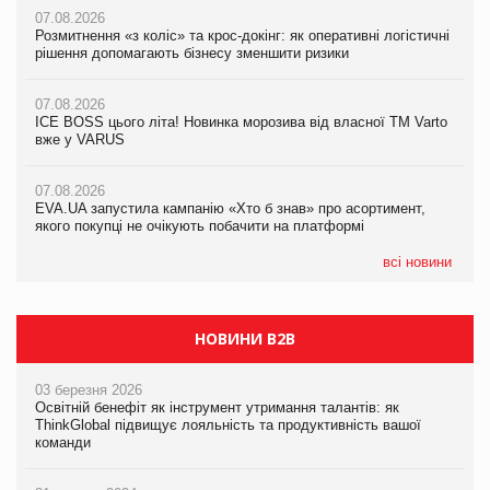
07.08.2026
07.08.2026
Розмитнення «з коліс» та крос-докінг: як оперативні логістичні
07.08.2026
Kraft Heinz скоротила збиток у першому півріччі
рішення допомагають бізнесу зменшити ризики
EVA.UA запустила кампанію «Хто б знав» про асортимент,
якого покупці не очікують побачити на платформі
07.08.2026
07.08.2026
Продажі Hugo Boss впали на 9%
ICE BOSS цього літа! Новинка морозива від власної ТМ Varto
06.08.2026
вже у VARUS
Смачна новинка для хвостатих: у VARUS з’явилися паучі
07.08.2026
Varto Paw expert від власної ТМ Varto!
Франція заборонила рекламні дзвінки без згоди клієнтів
07.08.2026
EVA.UA запустила кампанію «Хто б знав» про асортимент,
05.08.2026
якого покупці не очікують побачити на платформі
Мережа супермаркетів VARUS купує мережу магазинів
формату convenience store КОЛО: об’єднана компанія
налічуватиме 374 магазини
всі новини
НОВИНИ B2B
03 березня 2026
Освітній бенефіт як інструмент утримання талантів: як
ThinkGlobal підвищує лояльність та продуктивність вашої
команди