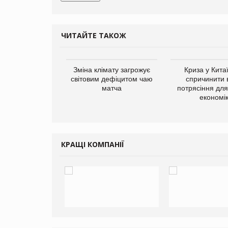
ЧИТАЙТЕ ТАКОЖ
ує виробника
Зміна клімату загрожує
Криза у Кита
добавок Thorne
світовим дефіцитом чаю
спричинити 
матча
потрясіння для 
економі
КРАЩІ КОМПАНІЇ