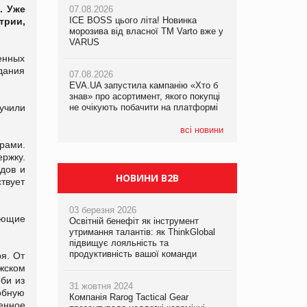
. Уже
07.08.2026
ICE BOSS цього літа! Новинка
06.08.2026
трии,
07.08.2026
морозива від власної ТМ Varto вже у
Смачна новинка для хвостатих: у
Франція заборонила рекламні дзвінки
VARUS
VARUS з’явилися паучі Varto Paw
без згоди клієнтів
expert від власної ТМ Varto!
енных
дания
07.08.2026
EVA.UA запустила кампанію «Хто б
05.08.2026
знав» про асортимент, якого покупці
Мережа супермаркетів VARUS купує
учили
не очікують побачити на платформі
мережу магазинів формату
convenience store КОЛО: об’єднана
компанія налічуватиме 374 магазини
всі новини
рами.
ржку.
дов и
НОВИНИ B2B
твует
03 березня 2026
ающие
Освітній бенефіт як інструмент
утримання талантів: як ThinkGlobal
підвищує лояльність та
продуктивність вашої команди
я. От
жском
рби из
31 жовтня 2024
обную
Компанія Rarog Tactical Gear
енное