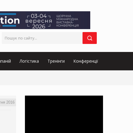
паній
Логістика
Тренінги
Конференції
тня 2016