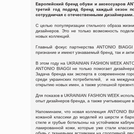
Европейский бренд обуви и аксессуаров AN
третий год подряд бренд каждый сезон по
сотрудничая с отечественными дизайнерами.
С целью популяризации стильного образа жизн
дизайнеров. Это не только возможность подел
новых коллекций.
Главный фокус партнерства ANTONIO BIAGGI 
признание и имеют узнаваемый бренд, так и акт
В этом году на UKRAINIAN FASHION WEEK ANTON
ANTONIO BIAGGI не только помогает дизайнера
Задача бренда как эксперта в современном гор
среди украинских потребителей, и на междун
открытию новых имен, а также успешной презент
Для показов в UKRAINIAN FASHION WEEK испол
опыт дизайнеров бренда, а также учитывающие 
Напоминаем, что новая коллекция ANTONIO BIA
кожаной классики до моделей из шерсти и барх
стиле и грубые ботильоны на устойчивом каблук
лакированной кожи, которые уже стали класси
обувь с тканевыми вставками на спортивной дв