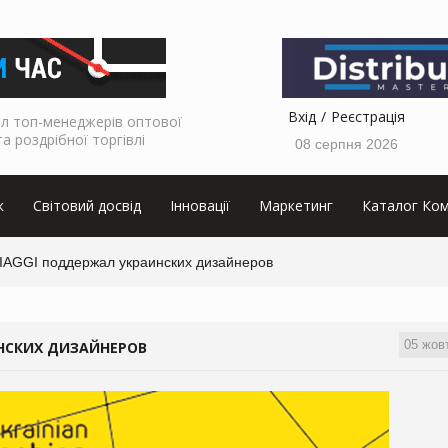
Вхід
Реєстрація
л топ-менеджерів оптової
та роздрібної торгівлі
08 серпня 2026
к
Світовий досвід
Інновації
Маркетинг
Каталог Ком
AGGI поддержал украинских дизайнеров
05 жов
ИНСКИХ ДИЗАЙНЕРОВ