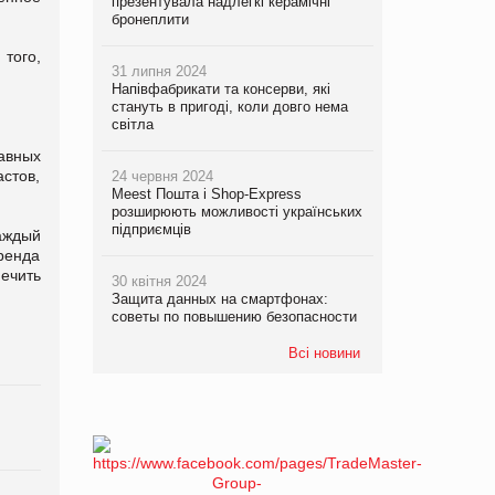
презентувала надлегкі керамічні
бронеплити
того,
31 липня 2024
Напівфабрикати та консерви, які
стануть в пригоді, коли довго нема
світла
авных
стов,
24 червня 2024
Meest Пошта і Shop-Express
розширюють можливості українських
підприємців
аждый
ренда
ечить
30 квітня 2024
Защита данных на смартфонах:
советы по повышению безопасности
Всі новини