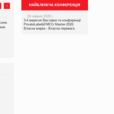
НАЙБЛИЖЧА КОНФЕРЕНЦІЯ
18 червня 2026 |
3-4 вересня Виставки та конференції
сник
Олексій Логачов-Михайлов
Яна Сараніна, директор
PrivateLabel&FMCG Master-2026:
ежі
Файно маркет Директор
компанії «УкраМарин»
Власна марка - Власна перевага
департаменту з
виробництва
Брагина Людмила
Просування компанії на
порталі оптової та
роздрібної торгівлі
www.trademaster.ua.
правила. Особливості.