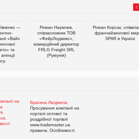
 Івченко —
Роман Наумчев,
Роман Корсак, співвла
ентно-
співзасновник ТОВ
франчайзингової мер
нії «Вайз
«ФейрЛоджикс»,
SPAR в Україні
тингової
комерційний директор
ето» та
FRLG Freight SRL
 агенції
(Румунія)
cy.
Брагина Людмила
Просування компанії на
порталі оптової та
роздрібної торгівлі
www.trademaster.ua.
правила. Особливості.
Рекомендації