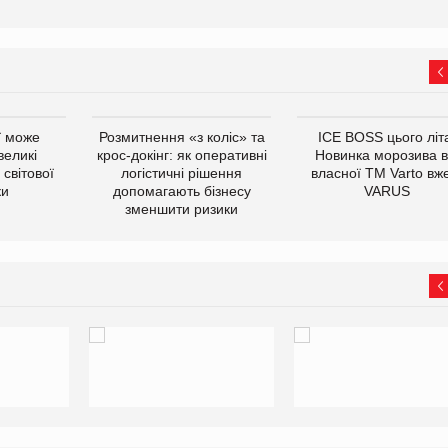
ї може
Розмитнення «з коліс» та
ICE BOSS цього літ
великі
крос-докінг: як оперативні
Новинка морозива в
світової
логістичні рішення
власної ТМ Varto вж
ки
допомагають бізнесу
VARUS
зменшити ризики