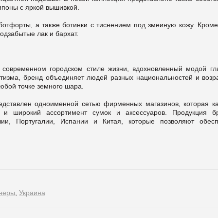
ипоны с яркой вышивкой.
отфорты, а также ботинки с тиснением под змеиную кожу. Кроме 
одзабытые лак и бархат.
современном городском стиле жизни, вдохновленный модой гл
изма, бренд объединяет людей разных национальностей и возра
любой точке земного шара.
дставлен одноименной сетью фирменных магазинов, которая к
 и широкий ассортимент сумок и аксессуаров. Продукция б
ии, Португалии, Испании и Китая, которые позволяют обесп
йнеры
,
Украина