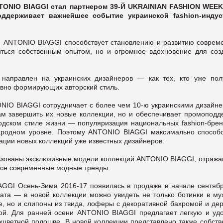
TONIO BIAGGI стал партнером 39-Й UKRAINIAN FASHION WEEK
ддерживает важнейшее событие украинской fashion-индус
и ANTONIO BIAGGI способствует становлению и развитию соврем
иться собственным опытом, но и огромное вдохновение для соз
направлен на украинских дизайнеров — как тех, кто уже пол
ивно формирующих авторский стиль.
IO BIAGGI сотрудничает с более чем 10-ю украинскими дизайне
м завершить их новые коллекции, но и обеспечивает промоподде
одском стиле жизни — популяризация национальных fashion-брен
ародном уровне. Поэтому ANTONIO BIAGGI максимально способс
ации новых коллекций уже известных дизайнеров.
ьзованы эксклюзивные модели коллекций ANTONIO BIAGGI, отраж
все современные модные тренды.
GGI Осень-Зима 2016-17 появилась в продаже в начале сентябр
ата — в новой коллекции можно увидеть не только ботинки в му
е, но и слипоны из твида, лоферы с декоративной бахромой и де
кой. Для ранней осени ANTONIO BIAGGI предлагает легкую и уд
ухцветной подошве. В новой коллекции представлено также собств