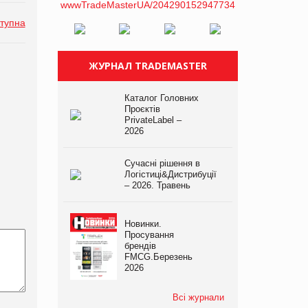
тупна
ЖУРНАЛ TRADEMASTER
Каталог Головних
Проєктів
PrivateLabel –
2026
Сучасні рішення в
Логістиці&Дистрибуції
– 2026. Травень
Новинки.
Просування
брендів
FMCG.Березень
2026
Всі журнали