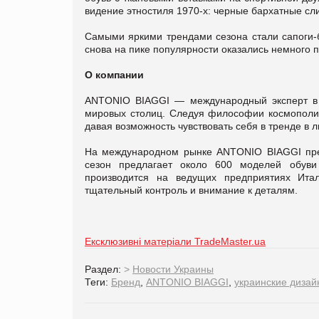
видение этностиля 1970-х: черные бархатные сл
Самыми яркими трендами сезона стали сапоги-б
снова на пике популярности оказались немного п
О компании
ANTONIO BIAGGI — международный эксперт в 
мировых столиц. Следуя философии космополит
давая возможность чувствовать себя в тренде в 
На международном рынке ANTONIO BIAGGI пре
сезон предлагает около 600 моделей обуви
производится на ведущих предприятиях Итал
тщательный контроль и внимание к деталям.
Ексклюзивні матеріали TradeMaster.ua
Раздел:
>
Новости Украины
Теги:
Бренд
,
ANTONIO BIAGGI
,
украинские диза