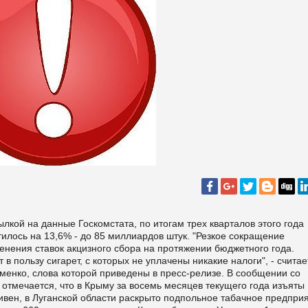
ылкой на данные Госкомстата, по итогам трех кварталов этого года
тилось на 13,6% - до 85 миллиардов штук. "Резкое сокращение
енения ставок акцизного сбора на протяжении бюджетного года.
 пользу сигарет, с которых не уплачены никакие налоги", - считае
енко, слова которой приведены в пресс-релизе. В сообщении со
отмечается, что в Крыму за восемь месяцев текущего года изъяты
ивен, в Луганской области раскрыто подпольное табачное предприя