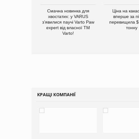
винуватили у
Смачна новинка для
Ціна на кака
ірній рекламі
хвостатих: у VARUS
вперше за п
них продуктів
з’явилися паучі Varto Paw
перевищила $
expert від власної ТМ
тонну
Varto!
КРАЩІ КОМПАНІЇ