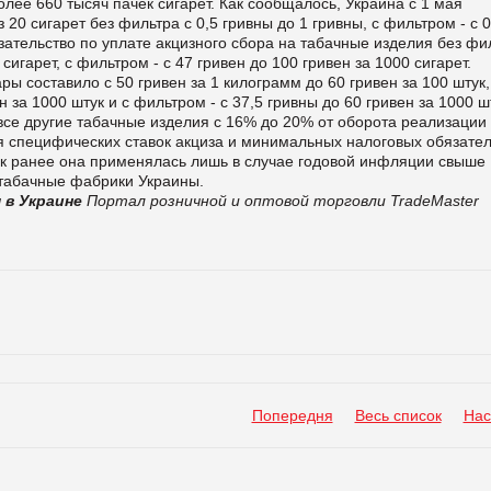
лее 660 тысяч пачек сигарет. Как сообщалось, Украина с 1 мая
 20 сигарет без фильтра с 0,5 гривны до 1 гривны, с фильтром - с 0
зательство по уплате акцизного сбора на табачные изделия без фи
сигарет, с фильтром - с 47 гривен до 100 гривен за 1000 сигарет.
ы составило с 50 гривен за 1 килограмм до 60 гривен за 100 штук,
н за 1000 штук и с фильтром - с 37,5 гривны до 60 гривен за 1000 ш
се другие табачные изделия с 16% до 20% от оборота реализации
я специфических ставок акциза и минимальных налоговых обязател
как ранее она применялась лишь в случае годовой инфляции свыше
 табачные фабрики Украины.
 в Украине
Портал розничной и оптовой торговли TradeMaster
Попередня
Весь список
Нас