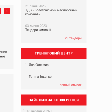
21 січня 2026
ТДВ «Золотоніський маслоробний
комбінат»
03 липня 2023
Олексій Логачов-Михайлов
Яна Сараніна, директор
Тендери компанії
Файно маркет Директор
компанії «УкраМарин»
департаменту з
Всі тендери
виробництва
сник
ТРЕНІНГОВИЙ ЦЕНТР
ежі
Яна Олентир
Тетяна Ільєнко
повний список
Брагина Людмила
Просування компанії на
НАЙБЛИЖЧА КОНФЕРЕНЦІЯ
порталі оптової та
роздрібної торгівлі
18 червня 2026 |