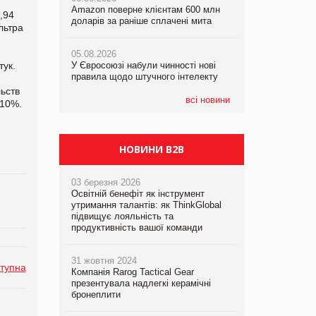
Amazon поверне клієнтам 600 млн
правила щодо штучного інтелекту
,94
доларів за раніше сплачені мита
льтра
05.08.2026
05.08.2026
Смачне поповнення дитячого меню:
05.08.2026
Рекламна платформа вимагає від
у VARUS з’явилися новинки від ТМ
тук.
У Євросоюзі набули чинності нові
Google компенсацію за втрату 6,9
ТОКЕРИ
правила щодо штучного інтелекту
трлн рекламних показів
ьств
05.08.2026
всі новини
 10%.
Сергій Лісунов про заморожені
хлібобулочні вироби на
PrivateLabel&FMCG Master 2026
НОВИНИ B2B
03 березня 2026
Освітній бенефіт як інструмент
утримання талантів: як ThinkGlobal
підвищує лояльність та
продуктивність вашої команди
31 жовтня 2024
тупна
Компанія Rarog Tactical Gear
презентувала надлегкі керамічні
бронеплити