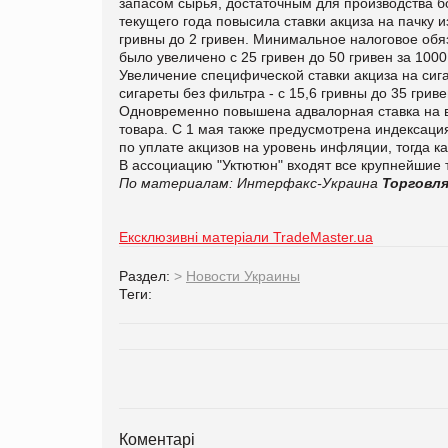
запасом сырья, достаточным для производства бо
текущего года повысила ставки акциза на пачку из
гривны до 2 гривен. Минимальное налоговое обя
было увеличено с 25 гривен до 50 гривен за 1000 
Увеличение специфической ставки акциза на сигар
сигареты без фильтра - с 15,6 гривны до 35 гриве
Одновременно повышена адвалорная ставка на в
товара. С 1 мая также предусмотрена индексаци
по уплате акцизов на уровень инфляции, тогда 
В ассоциацию "Уктютюн" входят все крупнейшие
По материалам:
Интерфакс-Украина
Торговля
Ексклюзивні матеріали TradeMaster.ua
Раздел:
>
Новости Украины
Теги:
Коментарі