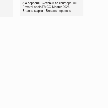
www.trademaster.ua.
3-4 вересня Виставки та конференції
правила. Особливості.
PrivateLabel&FMCG Master-2026:
Власна марка - Власна перевага