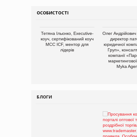
ОСОБИСТОСТІ
арас Ігорович,
Тетяна Ільєнко, Executive-
Олег Андрійович
иробництва ТОВ
коуч, сертифікований коуч
директор пат
Герчак"
МСС ICF, ментор для
юридичної компа
лідерів
Груп», консал
компанії «Пар
маркетингової
Myka Agen
БЛОГИ
Брагина Людмила
Просування компанії на
порталі оптової та
роздрібної торгівлі