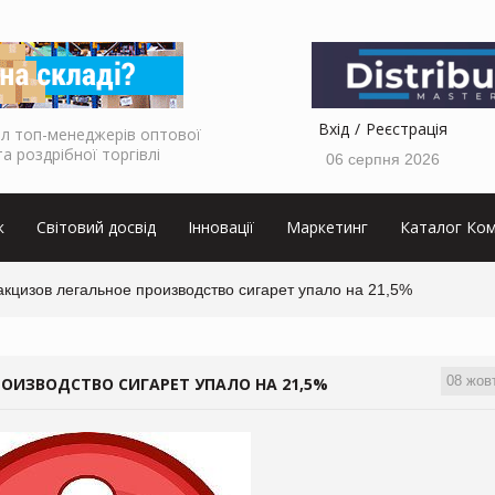
Вхід
Реєстрація
л топ-менеджерів оптової
та роздрібної торгівлі
06 серпня 2026
к
Світовий досвід
Інновації
Маркетинг
Каталог Ком
кцизов легальное производство сигарет упало на 21,5%
08 жов
ОИЗВОДСТВО СИГАРЕТ УПАЛО НА 21,5%