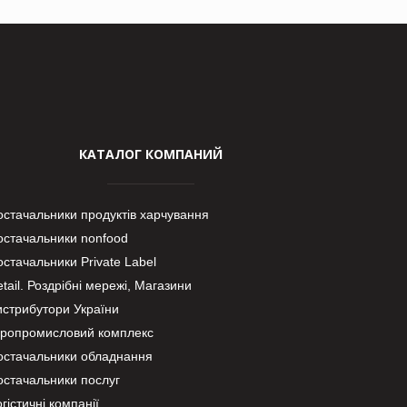
КАТАЛОГ КОМПАНИЙ
остачальники продуктів харчування
остачальники nonfood
стачальники Private Label
tail. Роздрібні мережі, Магазини
истрибутори України
гропромисловий комплекс
остачальники обладнання
остачальники послуг
гістичні компанії