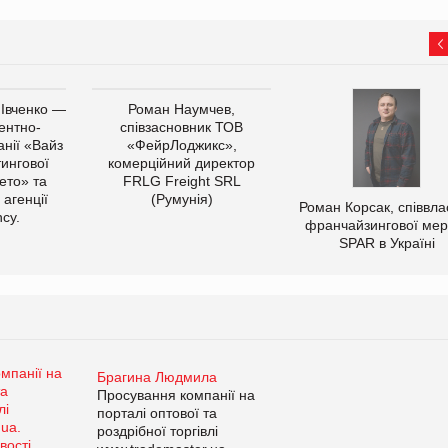
 Івченко —
Роман Наумчев,
ентно-
співзасновник ТОВ
нії «Вайз
«ФейрЛоджикс»,
тингової
комерційний директор
ето» та
FRLG Freight SRL
 агенції
(Румунія)
Роман Корсак, співвла
cy.
франчайзингової мер
SPAR в Україні
Брагина Людмила
Просування компанії на
порталі оптової та
роздрібної торгівлі