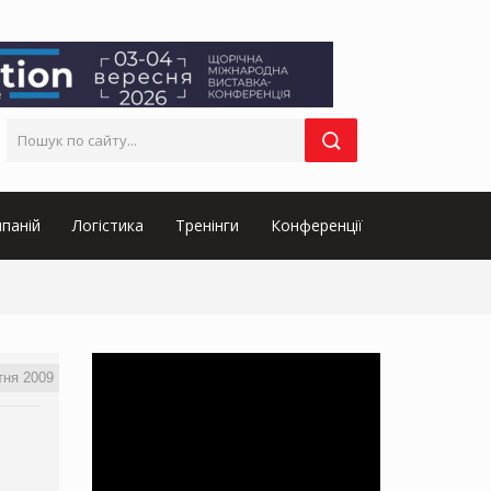
паній
Логістика
Тренінги
Конференції
тня 2009