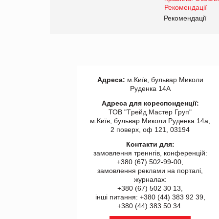
www.trademaster.ua.
правила. Особливості.
ії
Рекомендації
Адреса:
м.Київ, бульвар Миколи
Руденка 14А
Адреса для кореспонденції:
ТОВ "Tрейд Мастер Груп"
м.Київ, бульвар Миколи Руденка 14а,
2 поверх, оф 121, 03194
Контакти для:
замовлення треннгів, конференцій:
+380 (67) 502-99-00,
замовлення реклами на порталі,
журналах:
+380 (67) 502 30 13,
інші питання: +380 (44) 383 92 39,
+380 (44) 383 50 34.