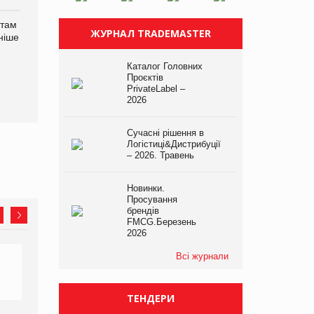
нтам
У Євросоюзі набули
Рекламна платформа
ЖУРНАЛ TRADEMASTER
ніше
чинності нові правила
вимагає від Google
щодо штучного інтелекту
компенсацію за втрату 6,9
трлн рекламних показів
Каталог Головних
Проєктів
PrivateLabel –
2026
Сучасні рішення в
Логістиці&Дистрибуції
– 2026. Травень
Новинки.
Просування
брендів
FMCG.Березень
2026
Всі журнали
ТЕНДЕРИ