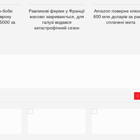
о-боби
Равликові ферми у Франції
Amazon поверне кліє
івроку
масово закриваються, для
600 млн доларів за ра
5000 за
галузі видався
сплачені мита
катастрофічний сезон