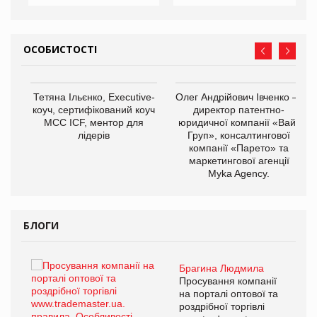
ОСОБИСТОСТІ
,
Тетяна Ільєнко, Executive-
Олег Андрійович Івченко —
ОВ
коуч, сертифікований коуч
директор патентно-
МСС ICF, ментор для
юридичної компанії «Вайз
лідерів
Груп», консалтингової
компанії «Парето» та
маркетингової агенції
Myka Agency.
БЛОГИ
Брагина Людмила
ї
Просування компанії
а
на порталі оптової та
роздрібної торгівлі