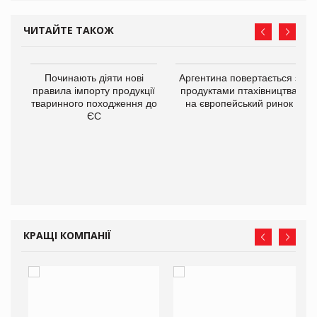
ЧИТАЙТЕ ТАКОЖ
в
Починають діяти нові
Аргентина повертається з
правила імпорту продукції
продуктами птахівництва
тваринного походження до
на європейський ринок
О:
ЄС
КРАЩІ КОМПАНІЇ