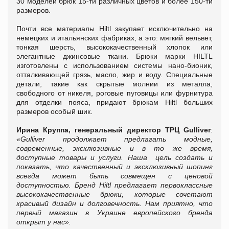
30 моделей брюк 15-ти различных цветов и более 150-ти
размеров.
Почти все материалы Hiltl закупает исключительно на
немецких и итальянских фабриках, а это: мягкий вельвет,
тонкая шерсть, высококачественный хлопок или
элегантные джинсовые ткани. Брюки марки HILTL
изготовлены с использованием системы нано-бионик,
отталкивающей грязь, масло, жир и воду. Специальные
детали, такие как скрытые молнии из металла,
свободного от никеля, роговые пуговицы или фурнитура
для отделки пояса, придают брюкам Hiltl больших
размеров особый шик.
Ирина Круппа, генеральный директор ТРЦ
Gulliver
:
«
Gulliver продолжает предлагать модные,
современные, эксклюзивные и в то же время,
доступные товары и услуги. Наша цель создать и
показать, что качественный и эксклюзивный шопинг
всегда может быть совмещен с ценовой
доступностью. Бренд Hiltl предлагает первоклассные
высококачественные брюки, которые сочетают
красивый дизайн и долговечность. Нам приятно, что
первый магазин в Украине европейского бренда
открыт у нас».