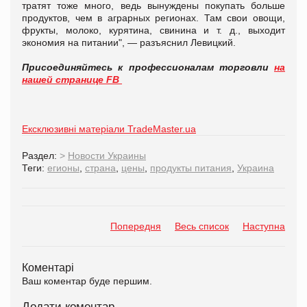
тратят тоже много, ведь вынуждены покупать больше
продуктов, чем в аграрных регионах. Там свои овощи,
фрукты, молоко, курятина, свинина и т. д., выходит
экономия на питании", — разъяснил Левицкий.
Присоединяйтесь к профессионалам торговли
на
нашей странице FB
Ексклюзивні матеріали TradeMaster.ua
Раздел:
>
Новости Украины
Теги:
егионы
,
страна
,
цены
,
продукты питания
,
Украина
Попередня
Весь список
Наступна
Коментарі
Ваш коментар буде першим.
Додати коментар