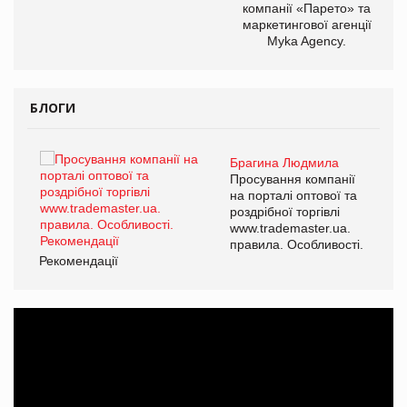
компанії «Парето» та
маркетингової агенції
Myka Agency.
БЛОГИ
Брагина Людмила
ї
Просування компанії
а
на порталі оптової та
роздрібної торгівлі
www.trademaster.ua.
і.
правила. Особливості.
Рекомендації
Ре