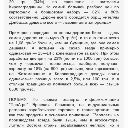
20 грн (34%), по сравнению с жителями
Кировоградщины. Но самый большой разброс цен по
картофелю и борщовому набору — 62% и 86%
соответственно. Дороже всего обойдется борщ жителям
Донбасса, дешевле всего — львовянам и запорожцам.
Примерно посредине по ценам держится Киев — здесь
самая дорогая лишь мука (9 грн/кг), и то она стоит всего
на 1,68 грн/кг больше, чем на Сумщине, где она самая
дешевая. А вотцена на сахар везде примерно
одинаковая — 13—14 с копейками грн за кило. При этом
заработки днепрян на 23% (почти на 1000 грн) больше,
чем у черкасчан, тернопольцы, наоборот, получают
зарплату на 18% (на 800 грн) меньше, чем харьковчане,
на Житомирщине и Кировоградщине доходы почти
одинаковые: разница всего в 2,5%, или 100 грн. А в
столице традиционно получают больше всех — свыше
8500 грн/мес.
ПОЧЕМУ. По словам эксперта информкомпании
"ПроАгро" Ярослава Левицкого, на индустриальных
регионах зарабатывают торговля и транспортники, так
как там продукты в основном привозные. "Зарплаты на
производстве всегда были выше, чем в агросекторе.
Жители Востока страны зарабатывают неплохо, но и