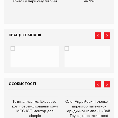
іше
збиток у першому півріччі
на 9%
КРАЩІ КОМПАНІЇ
ОСОБИСТОСТІ
,
Тетяна Ільєнко, Executive-
Олег Андрійович Івченко —
ОВ
коуч, сертифікований коуч
директор патентно-
МСС ICF, ментор для
юридичної компанії «Вайз
лідерів
Груп», консалтингової