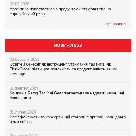
06.08.2026
06.08.2026
Смачне поповнення дитячого меню: у VARUS з’явилися
Аргентина повертається з продуктами птахівництва на
Аргентина повертається з продуктами птахівництва на
новинки від ТМ ТОКЕРИ
європейський ринок
європейський ринок
05.08.2026
всі новини
Сергій Лісунов про заморожені хлібобулочні вироби на
PrivateLabel&FMCG Master 2026
НОВИНИ B2B
03 березня 2026
Освітній бенефіт як інструмент утримання талантів: як
ThinkGlobal підвищує лояльність та продуктивність вашої
команди
31 жовтня 2024
Компанія Rarog Tactical Gear презентувала надлегкі керамічні
бронеплити
31 липня 2024
Напівфабрикати та консерви, які стануть в пригоді, коли довго
нема світла