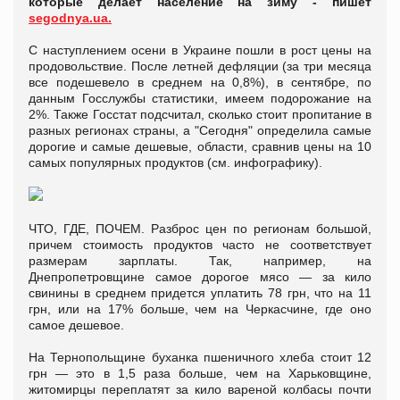
которые делает население на зиму - пишет
segodnya.ua.
С наступлением осени в Украине пошли в рост цены на
продовольствие. После летней дефляции (за три месяца
все подешевело в среднем на 0,8%), в сентябре, по
данным Госслужбы статистики, имеем подорожание на
2%. Также Госстат подсчитал, сколько стоит пропитание в
разных регионах страны, а "Сегодня" определила самые
дорогие и самые дешевые, области, сравнив цены на 10
самых популярных продуктов (см. инфографику).
ЧТО, ГДЕ, ПОЧЕМ. Разброс цен по регионам большой,
причем стоимость продуктов часто не соответствует
размерам зарплаты. Так, например, на
Днепропетровщине самое дорогое мясо — за кило
свинины в среднем придется уплатить 78 грн, что на 11
грн, или на 17% больше, чем на Черкасчине, где оно
самое дешевое.
На Тернопольщине буханка пшеничного хлеба стоит 12
грн — это в 1,5 раза больше, чем на Харьковщине,
житомирцы переплатят за кило вареной колбасы почти