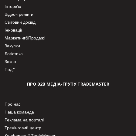
Інтерв’ю
Відео-тренінги
Світовий досвід
Інновації
Маркетинг&Продажі
Закупки
Логістика
Закон
Події
ПРО В2В МЕДІА-ГРУПУ TRADEMASTER
Про нас
Наша команда
Реклама на порталі
Тренінговий центр
Конференції TradeMaster