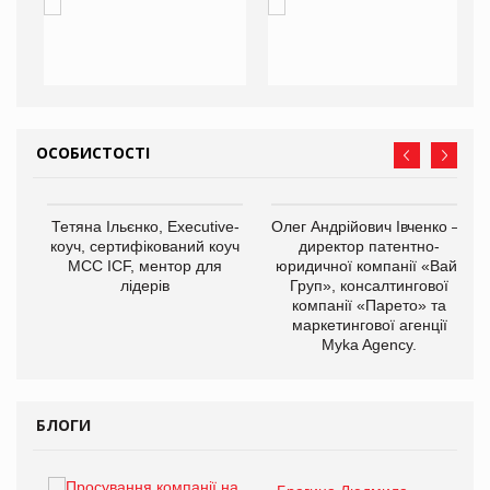
ОСОБИСТОСТІ
,
Тетяна Ільєнко, Executive-
Олег Андрійович Івченко —
ОВ
коуч, сертифікований коуч
директор патентно-
МСС ICF, ментор для
юридичної компанії «Вайз
лідерів
Груп», консалтингової
компанії «Парето» та
маркетингової агенції
Myka Agency.
БЛОГИ