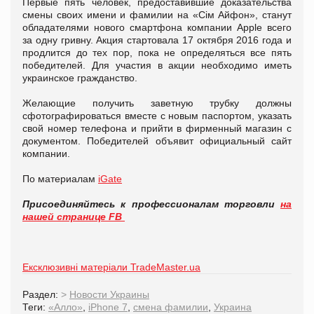
Первые пять человек, предоставившие доказательства
смены своих имени и фамилии на «Ciм Айфон», станут
обладателями нового смартфона компании Apple всего
за одну гривну. Акция стартовала 17 октября 2016 года и
продлится до тех пор, пока не определяться все пять
победителей. Для участия в акции необходимо иметь
украинское гражданство.
Желающие получить заветную трубку должны
сфотографироваться вместе с новым паспортом, указать
свой номер телефона и прийти в фирменный магазин с
документом. Победителей объявит официальный сайт
компании.
По материалам
iGate
Присоединяйтесь к профессионалам торговли
на
нашей странице FB
Ексклюзивні матеріали TradeMaster.ua
Раздел:
>
Новости Украины
Теги:
«Алло»
,
iPhone 7
,
смена фамилии
,
Украина