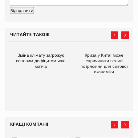
ЧИТАЙТЕ ТАКОЖ
Зміна клімату загрожує
Криза у Китаї може
ne
світовим дефіцитом чаю
спричинити великі
матча
потрясіння для світової
економіки
КРАЩІ КОМПАНІЇ