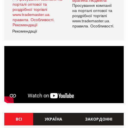
Брагина Людмила
ї
Просування компанії
а
на порталі оптової та
роздрібної торгівлі
www.trademaster.ua.
і.
правила. Особливості.
Рекомендації
Ре
ВСІ
УКРАЇНА
ЗАКОРДОННІ