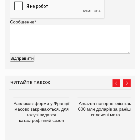
Сообщение
*
ЧИТАЙТЕ ТАКОЖ
і
Равликові ферми у Франції
Amazon поверне клієнтам
масово закриваються, для
600 млн доларів за раніше
галузі видався
сплачені мита
катастрофічний сезон