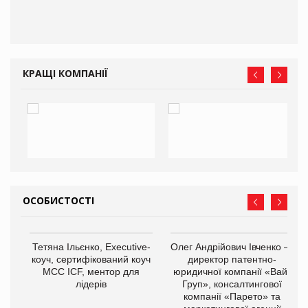
КРАЩІ КОМПАНІЇ
ОСОБИСТОСТІ
,
Тетяна Ільєнко, Executive-
Олег Андрійович Івченко —
ОВ
коуч, сертифікований коуч
директор патентно-
МСС ICF, ментор для
юридичної компанії «Вайз
лідерів
Груп», консалтингової
компанії «Парето» та