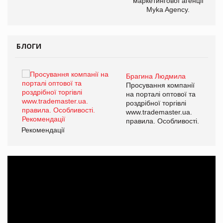
маркетингової агенції
Myka Agency.
БЛОГИ
Брагина Людмила
ї
Просування компанії
а
на порталі оптової та
роздрібної торгівлі
www.trademaster.ua.
і.
правила. Особливості.
Рекомендації
Ре