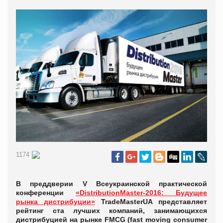
1174
В преддверии V Всеукраинской практической
конференции
«DistributionMaster-2016: Будущее
рынка дистрибуции»
TradeMasterUA представляет
рейтинг ста лучших компаний, занимающихся
дистрибуцией на рынке FMCG (fast moving consumer