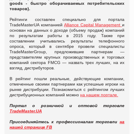
goods - быстро оборачиваемых потребительских
товаров).
Рейтинги составлен специально для портала
TradeMasterUA компанией
Alliance Capital Management
и
основан на данных о доходе (объему продаж) компаний
по результатам работы в 2015 году. Также при
составлении учитывались результаты телефонного
опроса, который в сентябре провели специалисты
TradeMasterGroup, предложившие партнерам —
представителям крупных производственных и торговых
компаний сектора FMCG — назвать трех лучших, на их
взгляд, дистрибуторов.
В рейтинг пошли реальные, действующие компании,
отмеченные своими партнерами как успешные игроки на
рынке дистрибуции. Познакомиться с рейтингом лучших
дистрибуционных компаний можно
на нашем портале.
Портал о розничной и оптовой торговле
TradeMaster.UA
Присоединяйтесь к профессионалам торговли
на
нашей странице FB