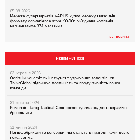
PrivateLabel&FMCG Master 2026
05.08.2026
05.08.2026
Мережа супермаркетів VARUS купує мережу магазинів
04.08.2026
Adidas витратила понад $1 млрд на маркетинг за квартал
формату convenience store КОЛО: об’єднана компанія
Через атаку РФ у Дніпрі пошкоджено склад шоколаду
налічуватиме 374 магазини
Millennium
всі новини
НОВИНИ B2B
03 березня 2026
Освітній бенефіт як інструмент утримання талантів: як
ThinkGlobal підвищує лояльність та продуктивність вашої
команди
31 жовтня 2024
Компанія Rarog Tactical Gear презентувала надлегкі керамічні
бронеплити
31 липня 2024
Напівфабрикати та консерви, які стануть в пригоді, коли довго
нема світла