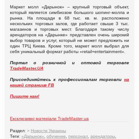
Маркет молл «Дарынок» – крупный торговый объект,
который является симбиозом большого шопинг-молла и
рынка. На площади в 68 тыс. кв. м. расположено
нескольких торговых залов, где работает свыше 3 тыс.
магазинов и торговых мест. Благодаря такому числу
арендаторов на «Дарынке» представлен очень широкий
выбор товаров и услуг, который не может предложить ни
один ТРЦ Киева. Кроме того, маркет молл выбрал для
себя уникальный формат работы «retail+entertainment».
Портал о розничной и оптовой торговле
TradeMaster.UA
Присоединяйтесь к профессионалам торговли
на
нашей странице FB
Пишите нам!
Ексклюзивні матеріали TradeMaster.ua
Раздел:
>
Новости Украины
Теги:
«Дарынок»
,
обучение
,
персонал
,
арендаторы
,