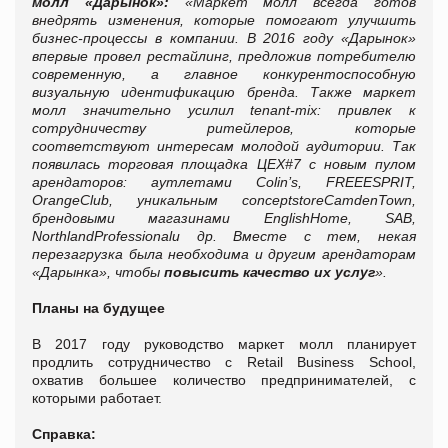
молл «Дарынок»:
«Маркет молл всегда готов
внедрять изменения, которые помогают улучшить
бизнес-процессы в компании. В 2016 году «Дарынок»
впервые провел рестайлинг, предложив потребителю
современную, а главное конкурентоспособную
визуальную
идентификацию
бренда.
Также маркет
молл значительно усилил
tenant
-
mix
: привлек к
сотрудничеству ритейлеров, которые
соответствуют интересам молодой аудитории. Так
появилась торговая площадка ЦЕХ#7 с новым пулом
арендаторов: аутлетами
Colin
’
s
,
FREE
ESPRIT
,
Orange
Club
, уникальным
concept
store
Camden
Town
,
брендовыми магазинами
English
Home
,
SAB
,
Northland
Professional
и др. Вместе с тем, некая
перезагрузка была необходима и другим арендаторам
«Дарынка», чтобы
повысить качество их услуг
».
Планы на будущее
В 2017 году руководство маркет молл планирует
продлить сотрудничество с Retail Business School,
охватив большее количество предпринимателей, с
которыми работает.
Справка: