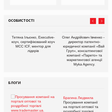
ОСОБИСТОСТІ
,
Тетяна Ільєнко, Executive-
Олег Андрійович Івченко —
ОВ
коуч, сертифікований коуч
директор патентно-
МСС ICF, ментор для
юридичної компанії «Вайз
лідерів
Груп», консалтингової
компанії «Парето» та
маркетингової агенції
Myka Agency.
БЛОГИ
Брагина Людмила
ї
Просування компанії
а
на порталі оптової та
роздрібної торгівлі