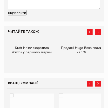
ЧИТАЙТЕ ТАКОЖ
ам
Kraft Heinz скоротила
Продажі Hugo Boss впали
іше
збиток у першому півріччі
на 9%
КРАЩІ КОМПАНІЇ