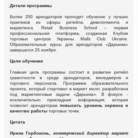
Детали программы
Более 200 арендаторов проходят обучение у лучших
практиков из сферы ритейла, девелопмента и
маркетинга. Retail Business School – первая
профессиональная платформа, созданная Клубом
торговых центров Украины Malls Club Ukraine.
Образовательные курсы для арендаторов «Дарынка»
завершатся 25 ноября.
Цели обучения
Главная цель программы состоит в развитии ритейл
грамотности в среде арендаторов, менеджеров и
торгового персонала. Программа образовательного
проекта, который стартовал в маркет молл, разработана
под маркетинговые задачи «Дарынка». В фокусе -
исключительно прикладная информация, которая
позволит арендаторам
повысить уровень сервиса и
качество работы
торговых точек.
Цитата
Ирина Горбоконь,
коммерческий директор маркет