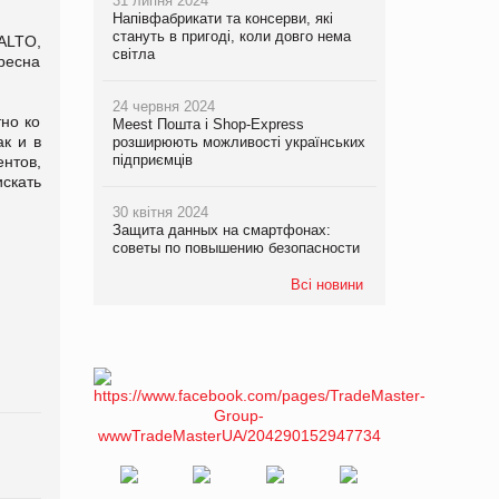
31 липня 2024
Напівфабрикати та консерви, які
стануть в пригоді, коли довго нема
ALTO,
світла
ресна
24 червня 2024
но ко
Meest Пошта і Shop-Express
к и в
розширюють можливості українських
підприємців
нтов,
скать
30 квітня 2024
Защита данных на смартфонах:
советы по повышению безопасности
Всі новини