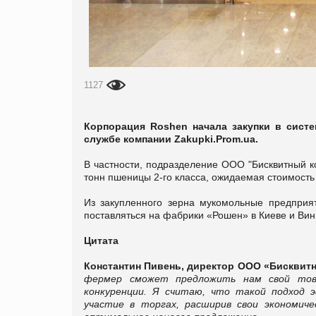
1127
Корпорация Roshen начала закупки в сист
службе компании Zakupki.Prom.ua.
В частности, подразделение ООО "Бисквитный к
тонн пшеницы 2-го класса, ожидаемая стоимость 
Из закупленного зерна мукомольные предприят
поставляться на фабрики «Рошен» в Киеве и Ви
Цитата
Константин Пивень, директор ООО «Бисквит
фермер сможет предложить нам свой това
конкуренции. Я считаю, что такой подход
участие в торгах, расширив свои экономич