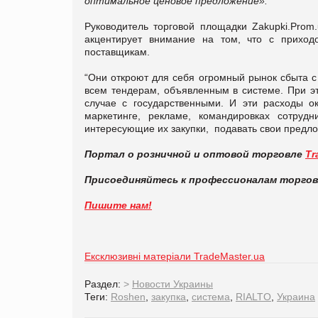
оптимальное ценовое предложение».
Руководитель торговой площадки Zakupki.Pro
акцентирует внимание на том, что с приход
поcтавщикам.
“Они откроют для себя огромный рынок сбыта с
всем тендерам, объявленным в системе. При эт
случае с государственными. И эти расходы о
маркетинге, рекламе, командировках сотру
интересующие их закупки, подавать свои предлож
Портал о розничной и оптовой торговле
Tr
Присоединяйтесь к профессионалам торго
Пишите нам!
Ексклюзивні матеріали TradeMaster.ua
Раздел:
>
Новости Украины
Теги:
Roshen
,
закупка
,
система
,
RIALTO
,
Украина