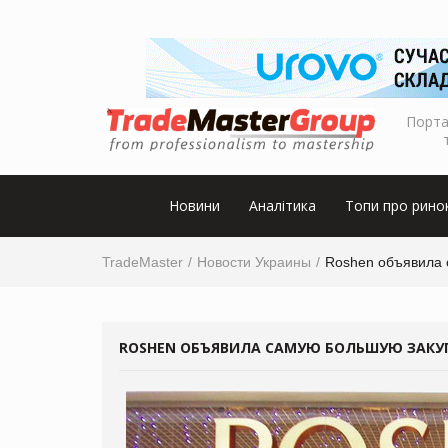
Порта
Новини
Аналітика
Топи про рино
TradeMaster
Новости Украины
Roshen объявила 
ROSHEN ОБЪЯВИЛА САМУЮ БОЛЬШУЮ ЗАКУП