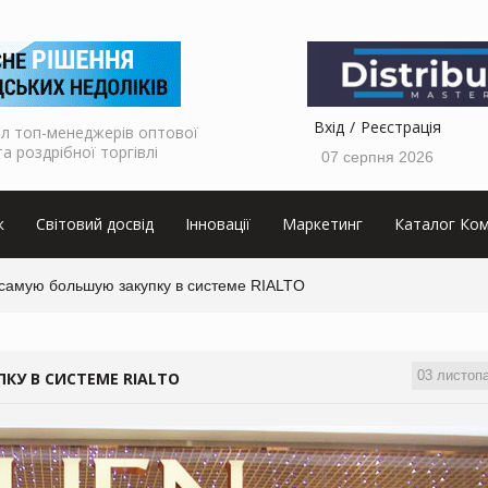
Вхід
Реєстрація
л топ-менеджерів оптової
та роздрібної торгівлі
07 серпня 2026
к
Світовий досвід
Інновації
Маркетинг
Каталог Ком
самую большую закупку в системе RIALTO
03 листоп
КУ В СИСТЕМЕ RIALTO