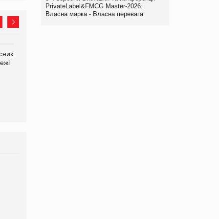
PrivateLabel&FMCG Master-2026:
Власна марка - Власна перевага
сник
Олексій Логачов-Михайлов
Яна Сараніна, директор
ежі
Файно маркет Директор
компанії «УкраМарин»
департаменту з
виробництва
Брагина Людмила
Просування компанії на
порталі оптової та
роздрібної торгівлі
www.trademaster.ua.
правила. Особливості.