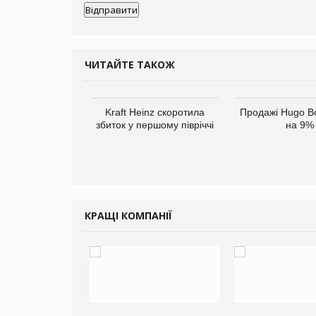
ЧИТАЙТЕ ТАКОЖ
верне клієнтам
Kraft Heinz скоротила
Продажі Hugo B
ларів за раніше
збиток у першому півріччі
на 9%
чені мита
КРАЩІ КОМПАНІЇ