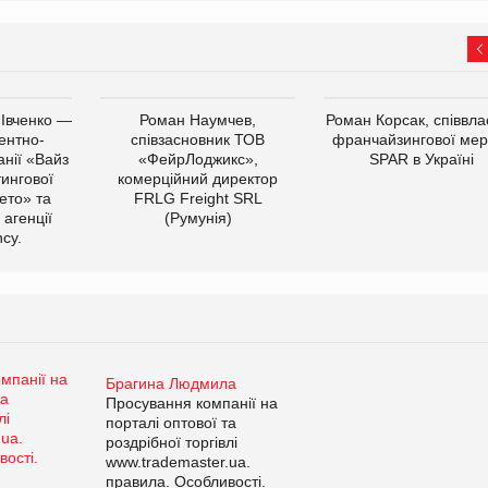
 Івченко —
Роман Наумчев,
Роман Корсак, співвла
ентно-
співзасновник ТОВ
франчайзингової мер
нії «Вайз
«ФейрЛоджикс»,
SPAR в Україні
тингової
комерційний директор
ето» та
FRLG Freight SRL
 агенції
(Румунія)
cy.
Брагина Людмила
Просування компанії на
порталі оптової та
роздрібної торгівлі
www.trademaster.ua.
правила. Особливості.