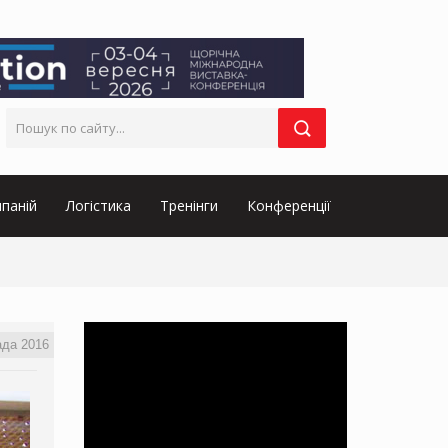
паній
Логістика
Тренінги
Конференції
ада 2016