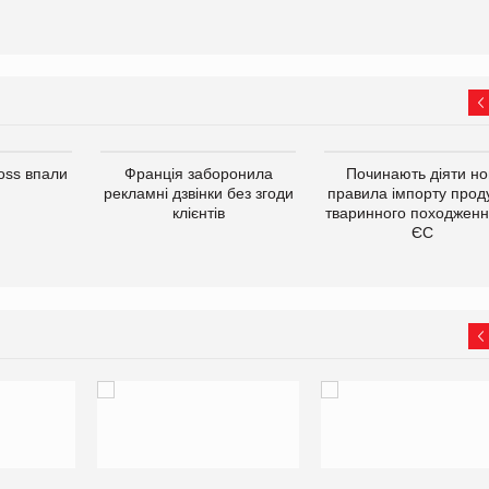
oss впали
Франція заборонила
Починають діяти но
рекламні дзвінки без згоди
правила імпорту проду
клієнтів
тваринного походженн
ЄС