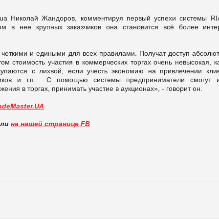
m.ua Николай Жандоров, комментируя первый успехи системы RI
ом в нее крупных заказчиков она становится всё более инте
 четкими и едиными для всех правилами. Получат доступ абсолют
ом стоимость участия в коммерческих торгах очень невысокая, ка
купаются с лихвой, если учесть экономию на привлечении клие
дников и т.п. С помощью системы предприниматели смогут и
ения в торгах, принимать участие в аукционах», - говорит он.
adeMaster.UA
вли
на нашей странице FB