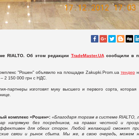
еме RIALTO. Об этом редакции
TradeMaster.UA
сообщили в п
омплекс "Рошен" объявило на площадке Zakupki.Prom.ua
тендер
н
– 2 150 000 грн с НДС.
ия-партнеры изготовят муку высшего и первого сорта, которая 
ннице.
ный комплекс «Рошен»:
«Благодаря торгам в системе RIALTO, 
р напрямую без посредников, на правах честной и прозр
 эффективен для обеих сторон. Любой желающий сможет пр
еские связи и рынок сбыта. Мы же, в свою очередь, можем 