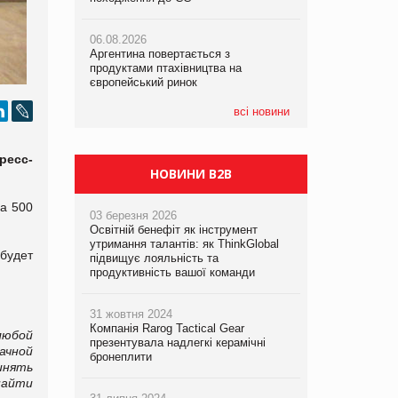
06.08.2026
06.08.2026
05.08.2026
Аргентина повертається з
Аргентина повертається з
Смачне поповнення дитячого меню:
продуктами птахівництва на
продуктами птахівництва на
у VARUS з’явилися новинки від ТМ
європейський ринок
європейський ринок
ТОКЕРИ
всі новини
05.08.2026
Сергій Лісунов про заморожені
хлібобулочні вироби на
ресс-
PrivateLabel&FMCG Master 2026
НОВИНИ B2B
а 500
03 березня 2026
Освітній бенефіт як інструмент
утримання талантів: як ThinkGlobal
будет
підвищує лояльність та
продуктивність вашої команди
31 жовтня 2024
Компанія Rarog Tactical Gear
любой
презентувала надлегкі керамічні
ачной
бронеплити
инять
найти