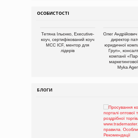
ОСОБИСТОСТІ
арас Ігорович,
Тетяна Ільєнко, Executive-
Олег Андрійович
иробництва ТОВ
коуч, сертифікований коуч
директор пат
Герчак"
МСС ICF, ментор для
юридичної компа
лідерів
Груп», консал
компанії «Пар
маркетингової
Myka Agen
БЛОГИ
Брагина Людмила
Просування компанії на
порталі оптової та
роздрібної торгівлі
www.trademaster.ua.
правила. Особливості.