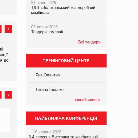
21 січня 2026
ТДВ «Золотоніський маслоробний
комбінат»
03 липня 2023
Тендери компанії
Всі тендери
ві
Аргентина повертається з
ФАО прогнозує зростання
кції
продуктами птахівництва
світових цін на
я до
на європейський ринок
ТРЕНІНГОВИЙ ЦЕНТР
продовольство
Яна Олентир
Тетяна Ільєнко
повний список
НАЙБЛИЖЧА КОНФЕРЕНЦІЯ
18 червня 2026 |
3-4 вересня Виставки та конференції