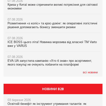
07.08.2026
07.08.2026
Криза у Китаї може спричинити великі потрясіння для світової
07.08.2026
Криза у Китаї може спричинити великі потрясіння для світової
економіки
ICE BOSS цього літа! Новинка морозива від власної ТМ Varto
економіки
вже у VARUS
07.08.2026
07.08.2026
Розмитнення «з коліс» та крос-докінг: як оперативні логістичні
07.08.2026
Kraft Heinz скоротила збиток у першому півріччі
рішення допомагають бізнесу зменшити ризики
EVA.UA запустила кампанію «Хто б знав» про асортимент,
якого покупці не очікують побачити на платформі
07.08.2026
07.08.2026
Продажі Hugo Boss впали на 9%
ICE BOSS цього літа! Новинка морозива від власної ТМ Varto
06.08.2026
вже у VARUS
Смачна новинка для хвостатих: у VARUS з’явилися паучі
07.08.2026
Varto Paw expert від власної ТМ Varto!
Франція заборонила рекламні дзвінки без згоди клієнтів
07.08.2026
EVA.UA запустила кампанію «Хто б знав» про асортимент,
05.08.2026
якого покупці не очікують побачити на платформі
Мережа супермаркетів VARUS купує мережу магазинів
формату convenience store КОЛО: об’єднана компанія
налічуватиме 374 магазини
всі новини
НОВИНИ B2B
03 березня 2026
Освітній бенефіт як інструмент утримання талантів: як