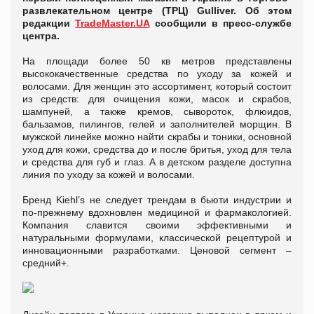
развлекательном центре (ТРЦ) Gulliver. Об этом
редакции
TradeMaster.UA
сообщили в пресс-службе
центра.
На площади более 50 кв метров представлены
высококачественные средства по уходу за кожей и
волосами. Для женщин это ассортимент, который состоит
из средств: для очищения кожи, масок и скрабов,
шампуней, а также кремов, сывороток, флюидов,
бальзамов, пилингов, гелей и заполнителей морщин. В
мужской линейке можно найти скрабы и тоники, основной
уход для кожи, средства до и после бритья, уход для тела
и средства для губ и глаз. А в детском разделе доступна
линия по уходу за кожей и волосами.
Бренд Kiehl’s не следует трендам в бьюти индустрии и
по-прежнему вдохновлен медициной и фармакологией.
Компания славится своими эффективными и
натуральными формулами, классической рецептурой и
инновационными разработками. Ценовой сегмент –
средний+.