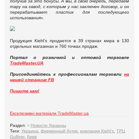
получив за это бонусы. А мы, в свою очередь, передаем
тару на завод, с которым у нас заключен договор, и он
перерабатывает пластик для последующего
использования
».
Продукция Kiehl’s продается в 39 странах мира в 130
отдельных магазинах и 760 точках продаж.
Портал о розничной и оптовой торговле
TradeMaster.UA
Присоединяйтесь к профессионалам торговли
на
нашей странице FB
Пишите нам!
Ексклюзивні матеріали TradeMaster.ua
Раздел:
>
Новости Украины
Теги:
Украина
,
фирменный бутик
,
компания Kiehl’s
,
ТРЦ
Gulliver
,
Киев