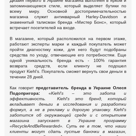
Дизайн первого в Украине магазина выполнен в ярком и
запоминающемся стиле, который выделяет бутики по
всему миру. Основной достопримечательностью
магазина служит антикварный Harley-Davidson и
знаменитый талисман бренда «Мистер Бонс», который
встречает посетителей на входе.
В магазине, который расположился на первом этаже,
работают эксперты марки и каждый покупатель может
пройти диагностику кожи, для него будут подобраны
средства по уходу, отвечающие его потребностям. Еще
одной уникальность бренда есть - 100% гарантия
возврата средств, если клиенту не подошел
продукт Kiehl’s. Покупатель сможет вернуть свои деньги в
течении 28 дней.
Как говорит
представитель бренда в Украине Олеся
Подопригора:
«
Kiehl's – это забота и
эффективность. Kiehl's это бренд, который
вкладывает деньги в исследования и разработки
формул, а не в рекламу и дорогую упаковку. Kiehl's
заботится об окружающей среде и с открытием
магазина запускает в Украине программу
«
Recycle
And
Be
Rewarded
». Суть ее в том, что наши
клиенты могут сдать пустые баночки в магазин,