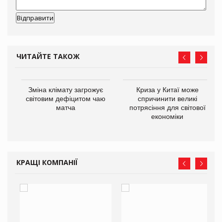
ЧИТАЙТЕ ТАКОЖ
Зміна клімату загрожує
Криза у Китаї може
ne
світовим дефіцитом чаю
спричинити великі
матча
потрясіння для світової
економіки
КРАЩІ КОМПАНІЇ