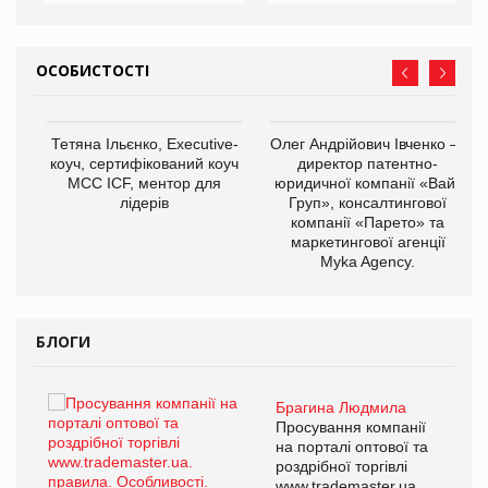
ОСОБИСТОСТІ
,
Тетяна Ільєнко, Executive-
Олег Андрійович Івченко —
ОВ
коуч, сертифікований коуч
директор патентно-
МСС ICF, ментор для
юридичної компанії «Вайз
лідерів
Груп», консалтингової
компанії «Парето» та
маркетингової агенції
Myka Agency.
БЛОГИ
Брагина Людмила
ї
Просування компанії
а
на порталі оптової та
роздрібної торгівлі
www.trademaster.ua.