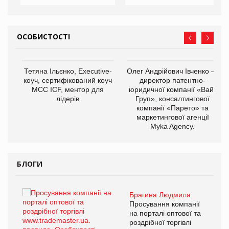
ОСОБИСТОСТІ
,
Тетяна Ільєнко, Executive-
Олег Андрійович Івченко —
ОВ
коуч, сертифікований коуч
директор патентно-
МСС ICF, ментор для
юридичної компанії «Вайз
лідерів
Груп», консалтингової
компанії «Парето» та
маркетингової агенції
Myka Agency.
БЛОГИ
Брагина Людмила
ї
Просування компанії
а
на порталі оптової та
роздрібної торгівлі