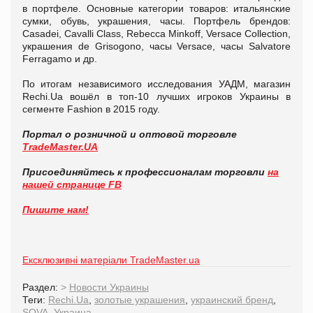
в портфеле. Основные категории товаров: итальянские
сумки, обувь, украшения, часы. Портфель брендов:
Casadei, Cavalli Class, Rebecca Minkoff, Versace Collection,
украшения de Grisogono, часы Versace, часы Salvatore
Ferragamo и др.
По итогам независимого исследования УАДМ, магазин
Rechi.Ua вошёл в топ-10 лучших игроков Украины в
сегменте Fashion в 2015 году.
Портал о розничной и оптовой торговле
TradeMaster.UA
Присоединяйтесь к профессионалам торговли
на
нашей странице FB
Пишите нам!
Ексклюзивні матеріали TradeMaster.ua
Раздел:
>
Новости Украины
Теги:
Rechi.Ua
,
золотые украшения
,
украинский бренд
,
SOVA
,
Украина