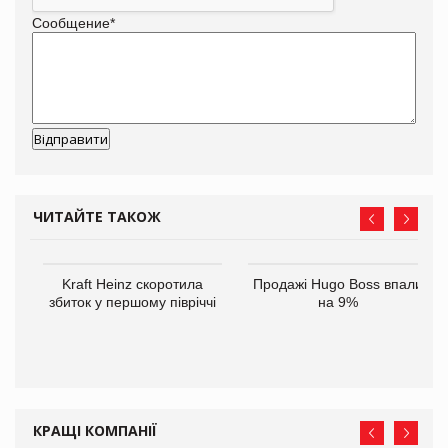
Сообщение
*
ЧИТАЙТЕ ТАКОЖ
ам
Kraft Heinz скоротила
Продажі Hugo Boss впали
іше
збиток у першому півріччі
на 9%
КРАЩІ КОМПАНІЇ