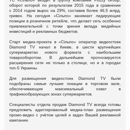
ТС «Сільпо» входит в группу компаний Fozzy Group,
оборот которой по результатам 2015 года в сравнении
с 2014 годом вырос на 29%, составив более 46,5 млрд.
гривен. На сегодня «Сільпо» занимает лидирующие
позиции в розничном ритейле, что делает сеть особенно
привлекательной с точки зрения вклада медийных
инвестиций и рекламных бюджетов.
Старт медиа-проекта в «Сільпо» оператор видеостоек
Diamond TV начал в Киеве, в шести крупнейших
супермаркетах нового формата с наибольшим
товарооборотом. В дальнейшем прогнозируется
расширение сети не только в столице, но и в городах
топ-5 Украины.
Для размещения видеостоек Diamond TV были
подобраны самые лучшие локации в торговом зале,
обеспечивающие максимальный охват в
трафикообразующих зонах супермаркетов.
Специалисты отдела продаж Diamond TV всегда готовы
предложить адаптированный медиа-план размещения
промо-видео с учётом целей и задач Вашей рекламной
кампании.