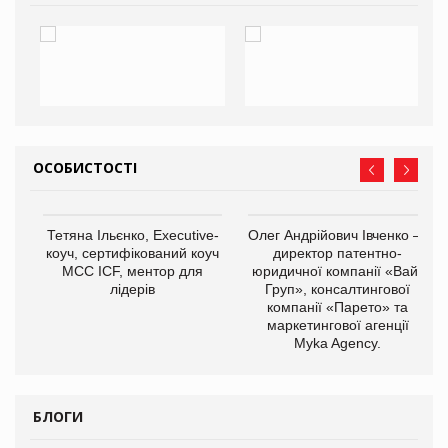
ОСОБИСТОСТІ
,
Тетяна Ільєнко, Executive-
Олег Андрійович Івченко —
ОВ
коуч, сертифікований коуч
директор патентно-
МСС ICF, ментор для
юридичної компанії «Вайз
лідерів
Груп», консалтингової
компанії «Парето» та
маркетингової агенції
Myka Agency.
БЛОГИ