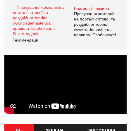
Брагина Людмила
ї
Просування компанії
а
на порталі оптової та
роздрібної торгівлі
www.trademaster.ua.
і.
правила. Особливості.
Рекомендації
Ре
ВСІ
УКРАЇНА
ЗАКОРДОННІ