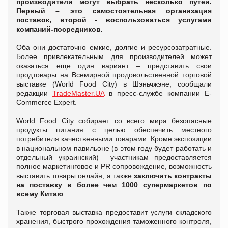
производители могут выбрать несколько путей.
Первый – это самостоятельная организация
поставок, второй - воспользоваться услугами
компаний-посредников.
Оба они достаточно емкие, долгие и ресурсозатратные.
Более привлекательным для производителей может
оказаться еще один вариант – представить свои
продтовары на Всемирной продовольственной торговой
выставке (World Food City) в Шэньчжэне, сообщали
редакции
TradeMaster.UA
в пресс-службе компании E-
Commerce Expert.
World Food City собирает со всего мира безопасные
продукты питания с целью обеспечить местного
потребителя качественными товарами. Кроме экспозиции
в национальном павильоне (в этом году будет работать и
отдельный украинский) участникам предоставляется
полное маркетинговое и PR сопровождение, возможность
выставить товары онлайн, а также
заключить контракты
на поставку в более чем 1000 супермаркетов по
всему Китаю
.
Также торговая выставка предоставит услуги складского
хранения, быстрого прохождения таможенного контроля,