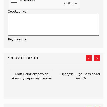
Сообщение
*
ЧИТАЙТЕ ТАКОЖ
ам
Kraft Heinz скоротила
Продажі Hugo Boss впали
іше
збиток у першому півріччі
на 9%