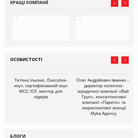
КРАЩІ КОМПАНІЇ
ОСОБИСТОСТІ
,
Тетяна Ільєнко, Executive-
Олег Андрійович Івченко —
ОВ
коуч, сертифікований коуч
директор патентно-
МСС ICF, ментор для
юридичної компанії «Вайз
лідерів
Груп», консалтингової
компанії «Парето» та
маркетингової агенції
Myka Agency.
БЛОГИ