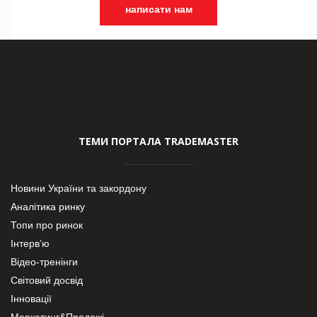
написати нам
ТЕМИ ПОРТАЛА TRADEMASTER
Новини України та закордону
Аналітика ринку
Топи про ринок
Інтерв’ю
Відео-тренінги
Світовий досвід
Інновації
Маркетинг&Продажі