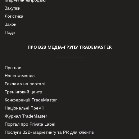
Закупки
Логістика
Закон
Події
ПРО В2В МЕДІА-ГРУПУ TRADEMASTER
Про нас
Наша команда
Реклама на порталі
Тренінговий центр
Конференції TradeMaster
Національні Премії
Журнал TradeMaster
Портал про Private Label
Послуги В2В- маркетингу та PR для клієнтів