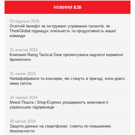
НОВИНИ B2B
03 березня 2026
Освітній бенефіт як інструмент утримання талантів: як
ThinkGlobal підвищує лояльність та продуктивність вашої
команди
31 жовтня 2024
Компанія Rarog Tactical Gear презентувала надлегкі керамічні
бронеплити
31 липня 2024
Напівфабрикати та консерви, які стануть в пригоді, коли довго
нема світла
24 червня 2024
Meest Пошта і Shop-Express розширюють можливості
українських підприємців
30 квітня 2024
Защита данных на смартфонах: советы по повышению
безопасности