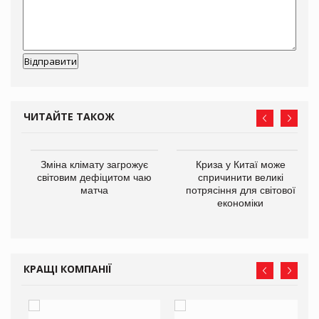
ЧИТАЙТЕ ТАКОЖ
Зміна клімату загрожує
Криза у Китаї може
ne
світовим дефіцитом чаю
спричинити великі
матча
потрясіння для світової
економіки
КРАЩІ КОМПАНІЇ