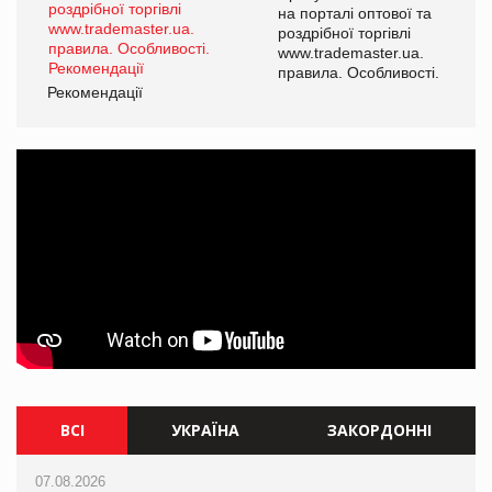
а
на порталі оптової та
роздрібної торгівлі
www.trademaster.ua.
і.
правила. Особливості.
Рекомендації
Ре
ВСІ
УКРАЇНА
ЗАКОРДОННІ
07.08.2026
07.08.2026
07.08.2026