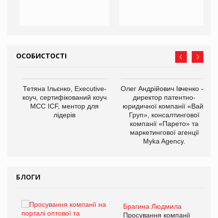
ОСОБИСТОСТІ
,
Тетяна Ільєнко, Executive-
Олег Андрійович Івченко —
ОВ
коуч, сертифікований коуч
директор патентно-
МСС ICF, ментор для
юридичної компанії «Вайз
лідерів
Груп», консалтингової
компанії «Парето» та
маркетингової агенції
Myka Agency.
БЛОГИ
Брагина Людмила
ї
Просування компанії