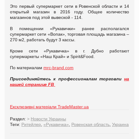
Это первый супермаркет сети в Ровенской области и 14
открытый магазин в 2016 году. Общее количество
магазинов под этой вывеской - 114.
В помещении «Рукавички» ранее располагался
супермаркет сети «Вопак», торговая площадь магазина –
270 м2, работать будут 3 кассы.
Кроме сети «Рукавичка» в г. Дубно работают
супермаркеты «Наш Край» и Spirit&Food.
По материалам
mrc-brand.com
Присоединяйтесь к профессионалам торговли
на
нашей странице FB
Ексклюзивні матеріали TradeMaster.ua
Раздел:
>
Новости Украины
Теги:
Ритейлер
,
«Рукавичка»
,
Ровенская область
,
Украина