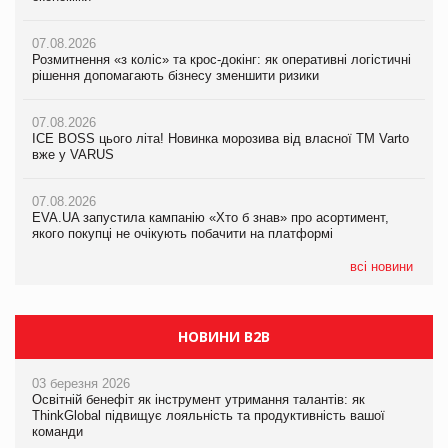
вже у VARUS
07.08.2026
07.08.2026
Розмитнення «з коліс» та крос-докінг: як оперативні логістичні
07.08.2026
Kraft Heinz скоротила збиток у першому півріччі
рішення допомагають бізнесу зменшити ризики
EVA.UA запустила кампанію «Хто б знав» про асортимент,
якого покупці не очікують побачити на платформі
07.08.2026
07.08.2026
Продажі Hugo Boss впали на 9%
ICE BOSS цього літа! Новинка морозива від власної ТМ Varto
06.08.2026
вже у VARUS
Смачна новинка для хвостатих: у VARUS з’явилися паучі
07.08.2026
Varto Paw expert від власної ТМ Varto!
Франція заборонила рекламні дзвінки без згоди клієнтів
07.08.2026
EVA.UA запустила кампанію «Хто б знав» про асортимент,
05.08.2026
якого покупці не очікують побачити на платформі
Мережа супермаркетів VARUS купує мережу магазинів
формату convenience store КОЛО: об’єднана компанія
налічуватиме 374 магазини
всі новини
НОВИНИ B2B
03 березня 2026
Освітній бенефіт як інструмент утримання талантів: як
ThinkGlobal підвищує лояльність та продуктивність вашої
команди