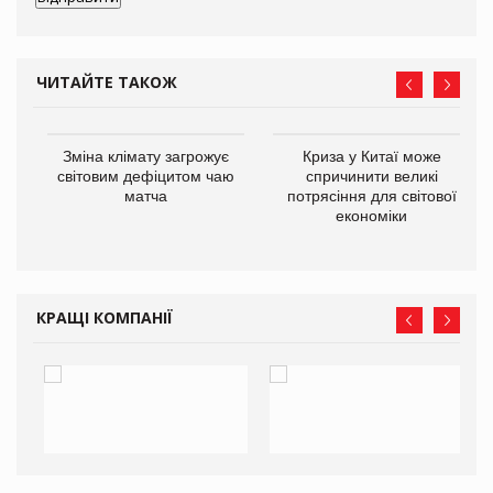
ЧИТАЙТЕ ТАКОЖ
Зміна клімату загрожує
Криза у Китаї може
ne
світовим дефіцитом чаю
спричинити великі
матча
потрясіння для світової
економіки
КРАЩІ КОМПАНІЇ