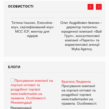
ОСОБИСТОСТІ
,
Тетяна Ільєнко, Executive-
Олег Андрійович Івченко —
ОВ
коуч, сертифікований коуч
директор патентно-
МСС ICF, ментор для
юридичної компанії «Вайз
лідерів
Груп», консалтингової
компанії «Парето» та
маркетингової агенції
Myka Agency.
БЛОГИ
Брагина Людмила
ї
Просування компанії
а
на порталі оптової та
роздрібної торгівлі
www.trademaster.ua.
і.
правила. Особливості.
Рекомендації
Ре