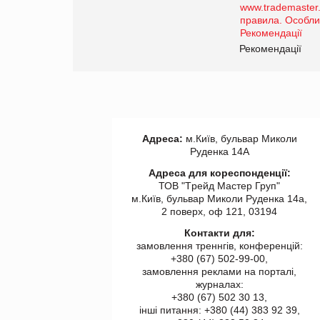
роздрібної торгівлі
www.trademaster.ua.
правила. Особливості.
ії
Рекомендації
Адреса:
м.Київ, бульвар Миколи
Руденка 14А
Адреса для кореспонденції:
ТОВ "Tрейд Мастер Груп"
м.Київ, бульвар Миколи Руденка 14а,
2 поверх, оф 121, 03194
Контакти для:
замовлення треннгів, конференцій:
+380 (67) 502-99-00,
замовлення реклами на порталі,
журналах:
+380 (67) 502 30 13,
інші питання: +380 (44) 383 92 39,