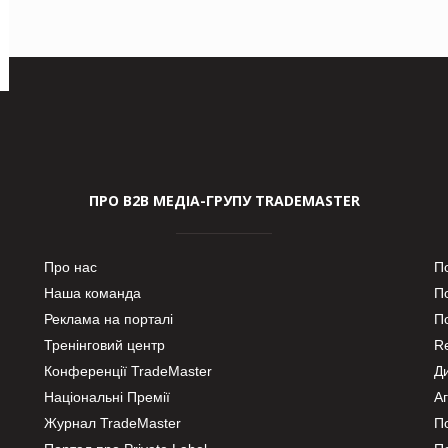
ПРО В2В МЕДІА-ГРУПУ TRADEMASTER
Про нас
П
Наша команда
П
Реклама на порталі
По
Тренінговий центр
Re
Конференції TradeMaster
Д
Національні Премії
А
Журнал TradeMaster
П