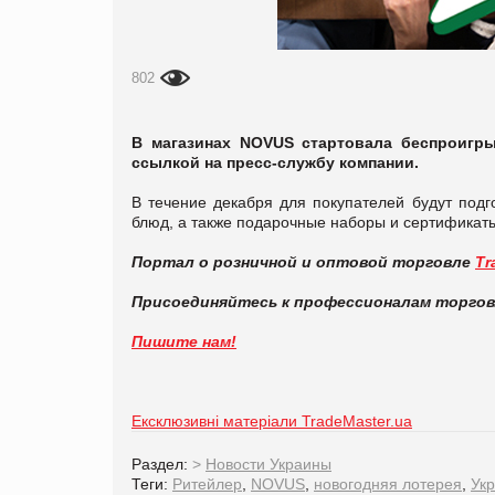
802
В магазинах NOVUS стартовала беспроигр
ссылкой на пресс-службу компании.
В течение декабря для покупателей будут подг
блюд, а также подарочные наборы и сертификат
Портал о розничной и оптовой торговле
Tr
Присоединяйтесь к профессионалам торго
Пишите нам!
Ексклюзивні матеріали TradeMaster.ua
Раздел:
>
Новости Украины
Теги:
Ритейлер
,
NOVUS
,
новогодняя лотерея
,
Ук