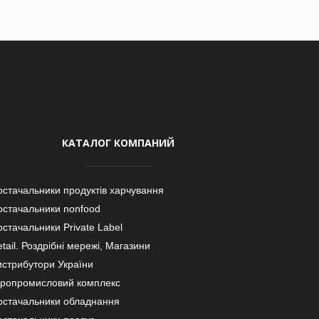
КАТАЛОГ КОМПАНИЙ
остачальники продуктів харчування
остачальники nonfood
стачальники Private Label
tail. Роздрібні мережі, Магазини
истрибутори України
гропромисловий комплекс
остачальники обладнання