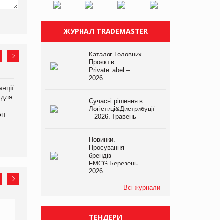
ЖУРНАЛ TRADEMASTER
Каталог Головних
Проєктів
PrivateLabel –
2026
нції
Amazon поверне клієнтам
У Євросоюзі набули
 для
600 млн доларів за раніше
чинності нові правила
Сучасні рішення в
сплачені мита
щодо штучного інтелекту
Логістиці&Дистрибуції
он
– 2026. Травень
Новинки.
Просування
брендів
FMCG.Березень
2026
Всі журнали
ТЕНДЕРИ