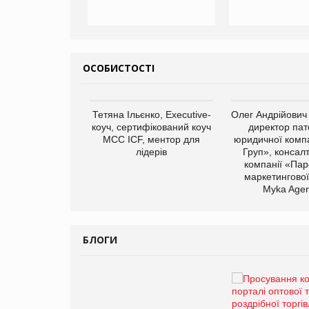
ОСОБИСТОСТІ
арас Ігорович,
Тетяна Ільєнко, Executive-
Олег Андрійович
иробництва ТОВ
коуч, сертифікований коуч
директор пат
Герчак"
МСС ICF, ментор для
юридичної компа
лідерів
Груп», консал
компанії «Пар
маркетингової
Myka Agen
БЛОГИ
Брагина Людмила
Просування компанії на
порталі оптової та