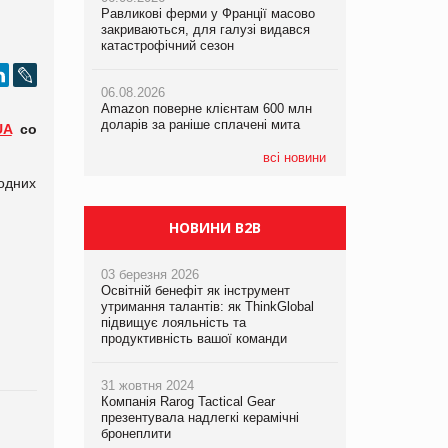
Равликові ферми у Франції масово
Amazon поверне клієнтам 600 млн
закриваються, для галузі видався
доларів за раніше сплачені мита
катастрофічний сезон
05.08.2026
Смачне поповнення дитячого меню:
05.08.2026
у VARUS з’явилися новинки від ТМ
06.08.2026
У Євросоюзі набули чинності нові
ТОКЕРИ
Amazon поверне клієнтам 600 млн
правила щодо штучного інтелекту
доларів за раніше сплачені мита
UA
со
05.08.2026
Сергій Лісунов про заморожені
всі новини
хлібобулочні вироби на
одних
PrivateLabel&FMCG Master 2026
НОВИНИ B2B
03 березня 2026
Освітній бенефіт як інструмент
утримання талантів: як ThinkGlobal
підвищує лояльність та
продуктивність вашої команди
31 жовтня 2024
Компанія Rarog Tactical Gear
презентувала надлегкі керамічні
бронеплити