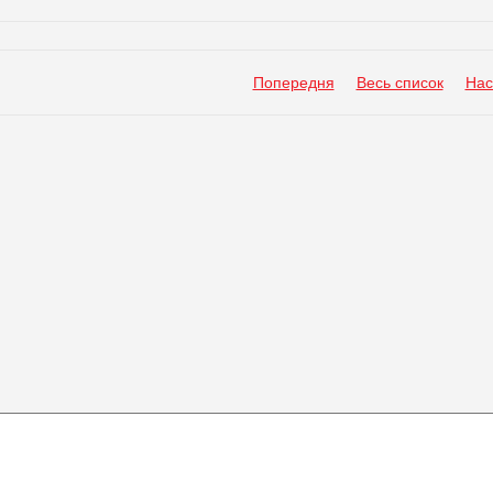
Попередня
Весь список
Нас