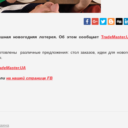
ышная новогодняя лотерея. Об этом сообщает
TradeMaster.
отовлены различные предложения: стол заказов, идеи для новог
ы.
adeMaster.UA
вли
на нашей странице FB
раина