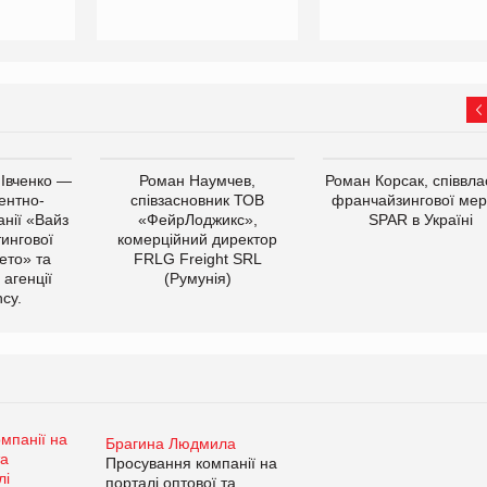
 Івченко —
Роман Наумчев,
Роман Корсак, співвла
ентно-
співзасновник ТОВ
франчайзингової мер
нії «Вайз
«ФейрЛоджикс»,
SPAR в Україні
тингової
комерційний директор
ето» та
FRLG Freight SRL
 агенції
(Румунія)
cy.
Брагина Людмила
Просування компанії на
порталі оптової та