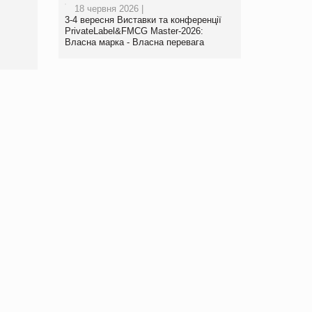
18 червня 2026 |
роздрібної торгівлі
3-4 вересня Виставки та конференції
www.trademaster.ua.
PrivateLabel&FMCG Master-2026:
правила. Особливості.
Власна марка - Власна перевага