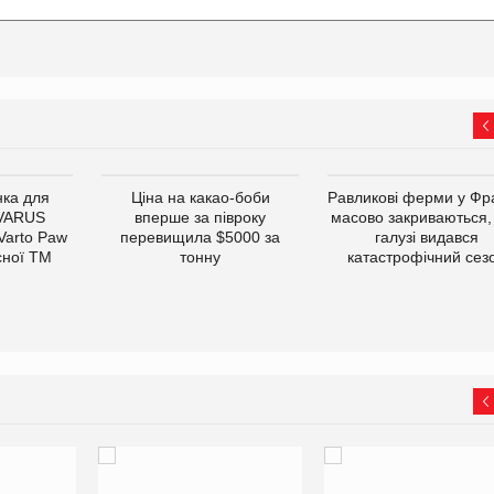
ка для
Ціна на какао-боби
Равликові ферми у Фра
 VARUS
вперше за півроку
масово закриваються,
 Varto Paw
перевищила $5000 за
галузі видався
сної ТМ
тонну
катастрофічний сез