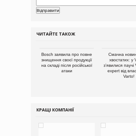
ЧИТАЙТЕ ТАКОЖ
ратила понад $1
Bosch заявила про повне
Смачна новин
 маркетинг за
знищення своєї продукції
хвостатих: у
вартал
на складі після російської
з’явилися паучі
атаки
expert від вла
Varto!
КРАЩІ КОМПАНІЇ