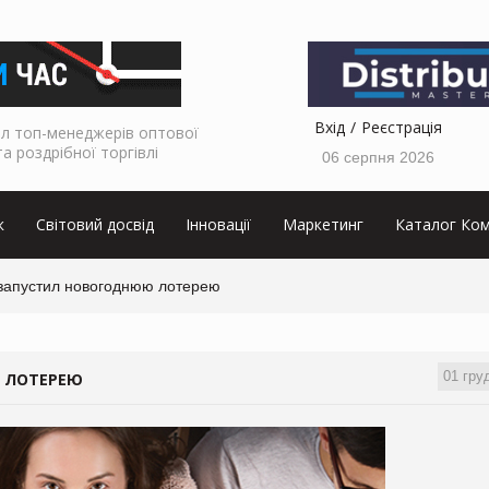
Вхід
Реєстрація
л топ-менеджерів оптової
та роздрібної торгівлі
06 серпня 2026
к
Світовий досвід
Інновації
Маркетинг
Каталог Ком
запустил новогоднюю лотерею
01 гру
 ЛОТЕРЕЮ