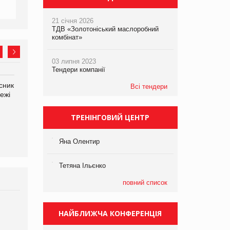
21 січня 2026
ТДВ «Золотоніський маслоробний
комбінат»
03 липня 2023
Тендери компанії
сник
Олексій Логачов-Михайлов
Яна Сараніна, директор
Всі тендери
ежі
Файно маркет Директор
компанії «УкраМарин»
департаменту з
виробництва
ТРЕНІНГОВИЙ ЦЕНТР
Яна Олентир
Тетяна Ільєнко
повний список
Брагина Людмила
НАЙБЛИЖЧА КОНФЕРЕНЦІЯ
Просування компанії на
порталі оптової та